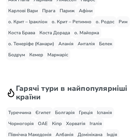
Карлові Вари
Прага
Париж
Афіни
о. Крит – Іракліон
о. Крит – Ретимно
о. Родос
Рим
Коста Брава
Коста Дорада
о. Майорка
о. Тенеріфе (Канари)
Аланія
Анталія
Белек
Бодрум
Кемер
Мармаріс
Гарячі тури в найпопулярніші
країни
Туреччина
Єгипет
Болгарія
Греція
Іспанія
Чорногорія
ОАЕ
Кіпр
Хорватія
Італія
Північна Македонія
Албанія
Домінікана
Індія