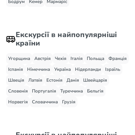
Бодрум
Кемер
Мармаріс
Екскурсії в найпопулярніші
країни
Угорщина
Австрія
Чехія
Італія
Польща
Франція
Іспанія
Німеччина
Україна
Нідерланди
Ізраїль
Швеція
Латвія
Естонія
Данія
Швейцарія
Словенія
Португалія
Туреччина
Бельгія
Норвегія
Словаччина
Грузія