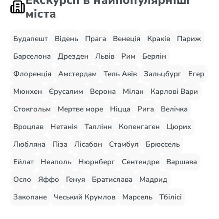
Екскурсії в найпопулярніші
міста
Будапешт
Відень
Прага
Венеція
Краків
Париж
Барселона
Дрезден
Львів
Рим
Берлін
Флоренція
Амстердам
Тель Авів
Зальцбург
Егер
Мюнхен
Єрусалим
Верона
Мілан
Карлові Вари
Стокгольм
Мертве море
Ніцца
Рига
Велічка
Вроцлав
Нетанія
Таллінн
Копенгаген
Цюрих
Любляна
Піза
Лісабон
Стамбул
Брюссель
Ейлат
Неаполь
Нюрнберг
Сентендре
Варшава
Осло
Яффо
Генуя
Братислава
Мадрид
Закопане
Чеський Крумлов
Марсель
Тбілісі