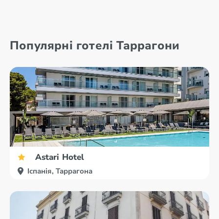
Андалусія
Барселона
Популярні готелі Таррагони
Бакейра-Берет
Більбао
Astari Hotel
Іспанія, Таррагона