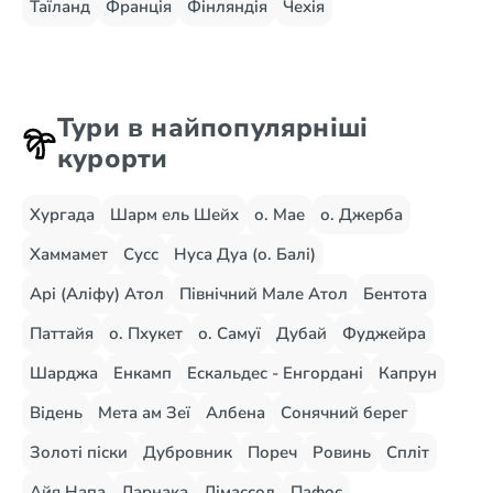
Таїланд
Франція
Фінляндія
Чехія
Тури в найпопулярніші
курорти
Хургада
Шарм ель Шейх
о. Мае
о. Джерба
Хаммамет
Сусс
Нуса Дуа (о. Балі)
Арі (Аліфу) Атол
Північний Мале Атол
Бентота
Паттайя
о. Пхукет
о. Самуї
Дубай
Фуджейра
Шарджа
Енкамп
Ескальдес - Енгордані
Капрун
Відень
Мета ам Зеї
Албена
Сонячний берег
Золоті піски
Дубровник
Пореч
Ровинь
Спліт
Айя Напа
Ларнака
Лімассол
Пафос