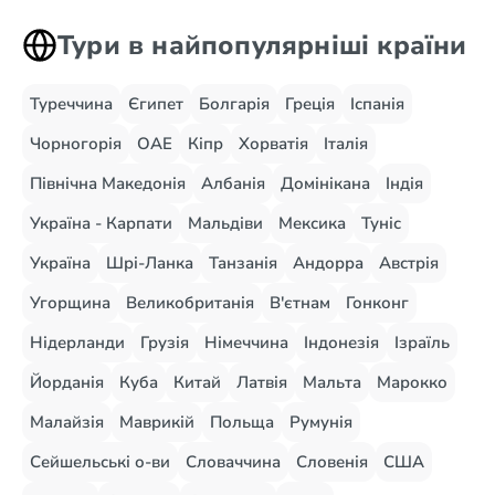
Тури в найпопулярніші країни
Туреччина
Єгипет
Болгарія
Греція
Іспанія
Чорногорія
ОАЕ
Кіпр
Хорватія
Італія
Північна Македонія
Албанія
Домінікана
Індія
Україна - Карпати
Мальдіви
Мексика
Туніс
Україна
Шрі-Ланка
Танзанія
Андорра
Австрія
Угорщина
Великобританія
В'єтнам
Гонконг
Нідерланди
Грузія
Німеччина
Індонезія
Ізраїль
Йорданія
Куба
Китай
Латвія
Мальта
Марокко
Малайзія
Маврикій
Польща
Румунія
Сейшельські о-ви
Словаччина
Словенія
США