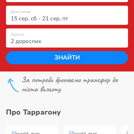
Дата виїзду
15 сер
,
сб
-
21 сер
,
пт
Туристи
2 дорослих
ЗНАЙТИ
За потреби бронюємо трансфер до
міста вильоту
Про Таррагону