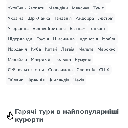
Україна - Карпати
Мальдіви
Мексика
Туніс
Україна
Шрі-Ланка
Танзанія
Андорра
Австрія
Угорщина
Великобританія
В'єтнам
Гонконг
Нідерланди
Грузія
Німеччина
Індонезія
Ізраїль
Йорданія
Куба
Китай
Латвія
Мальта
Марокко
Малайзія
Маврикій
Польща
Румунія
Сейшельські о-ви
Словаччина
Словенія
США
Таїланд
Франція
Фінляндія
Чехія
Гарячі тури в найпопулярніші
курорти