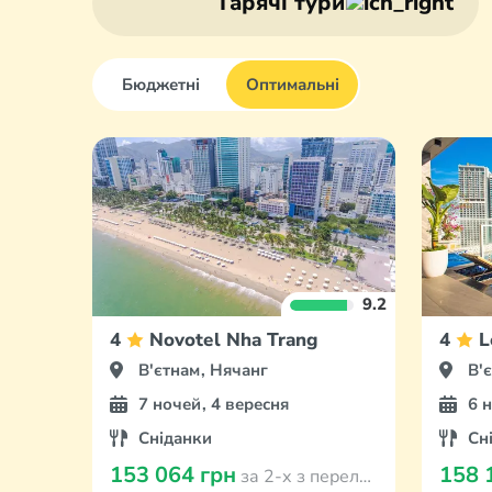
Гарячі тури
Бюджетні
Оптимальні
9.2
4
Novotel Nha Trang
4
L
В'єтнам, Нячанг
В'
7 ночей, 4 вересня
6 
Сніданки
Сн
153 064 грн
158 
за 2-х з перельотом з Кишинева