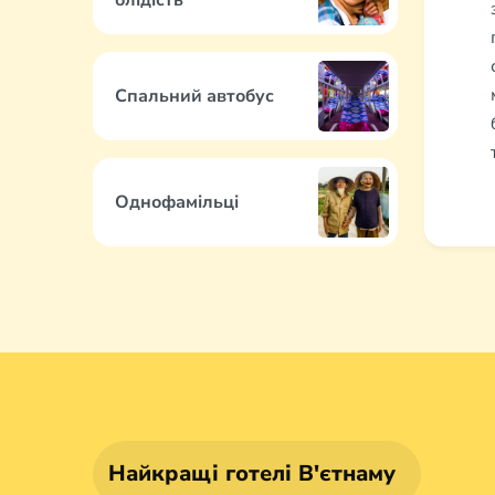
блідість
Спальний автобус
Однофамільці
Найкращі готелі В'єтнаму