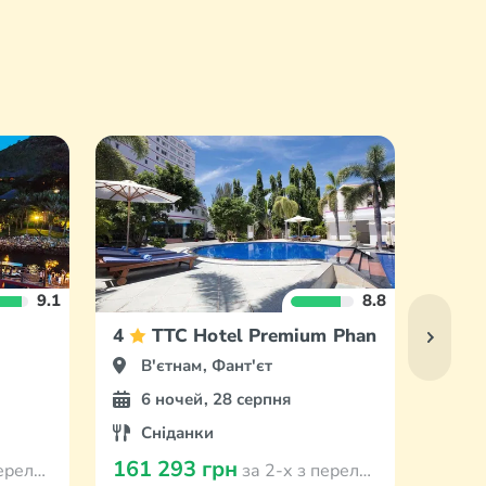
9.1
8.8
4
TTC Hotel Premium Phan Thiet
5
В'єтнам, Фант'єт
В'
6 ночей, 28 серпня
7 
Сніданки
Сн
161 293 грн
164 
 Кишинева
за 2-х з перельотом з Кишинева