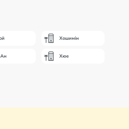
ой
Хошимін
 Ан
Хюе