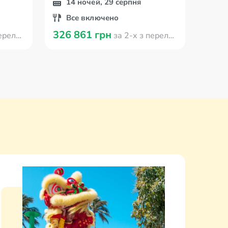
14 ночей, 29 серпня
7 
Все включено
Сн
326 861 грн
159 
 Кишинева
за 2-х з перельотом з Кишинева