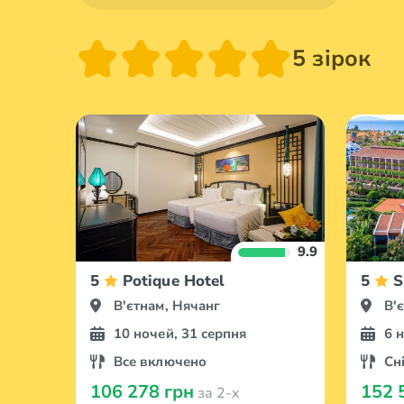
5 зірок
9.9
5
Potique Hotel
5
S
В'єтнам, Нячанг
В'
10 ночей, 31 серпня
6 
Все включено
Сн
106 278 грн
152 
за 2-х