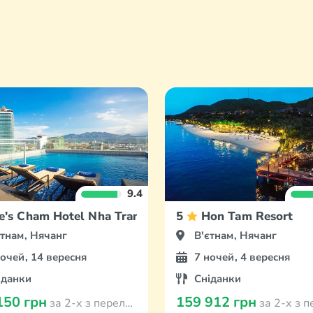
9.4
e's Cham Hotel Nha Trang
5
Hon Tam Resort
єтнам, Нячанг
В'єтнам, Нячанг
ночей, 14 вересня
7 ночей, 4 вересня
іданки
Сніданки
150 грн
159 912 грн
за 2-х з перельотом з Кишинева
за 2-х з перельотом з