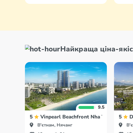
Найкраща ціна-якіс
9.5
5
Vinpearl Beachfront Nha Trang
5
D
В'єтнам, Нячанг
В'