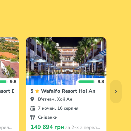
9.8
9.8
esort Danang
5
Wafaifo Resort Hoi An
5
В'єтнам, Хой Ан
В'
7 ночей, 16 серпня
6 
Сніданки
Вс
149 694 грн
253 
з Варшави
за 2-х з перельотом з Варшави