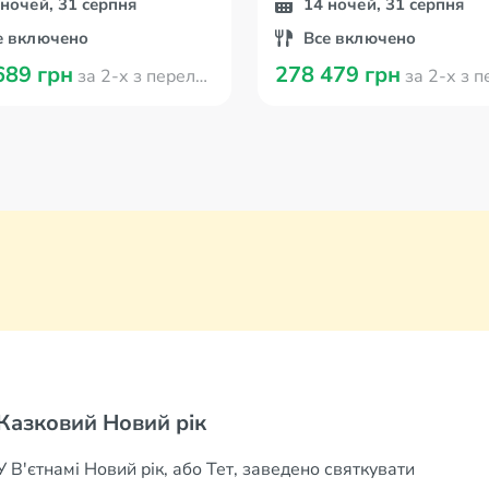
 ночей, 31 серпня
14 ночей, 31 серпня
е включено
Все включено
689 грн
278 479 грн
за 2-х з перельотом з Кишинева
за 2-х з перельотом з
Спальний автобус
Казковий Новий рік
Подорожуючи між містами В'єтнаму, можна
Аристократична блідість
У В'єтнамі Новий рік, або Тет, заведено святкувати
Однофамільці
скористатися спальними автобусами, які курсують