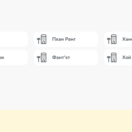
Пхан Ранг
Хан
ок
Фант'єт
Хой