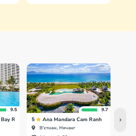
9.5
9.7
 Bay Resort & Villas
5
Ana Mandara Cam Ranh
5
В'єтнам, Нячанг
В'