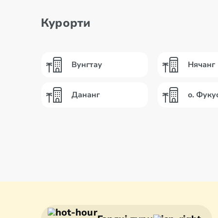
Дорога над морем
Курорти
Вунгтау
Нячанг
Кава з В'єтнаму
Дананг
о. Фуку