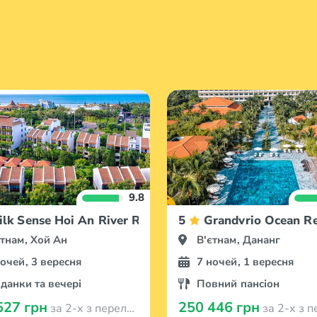
9.8
ilk Sense Hoi An River Resort
5
Grandvrio Ocean R
єтнам, Хой Ан
В'єтнам, Дананг
ночей, 3 вересня
7 ночей, 1 вересня
іданки та вечері
Повний пансіон
527 грн
250 446 грн
за 2-х з перельотом з Варшави
за 2-х з перельотом 