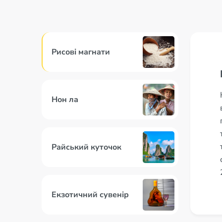
Рисові магнати
Нон ла
Райський куточок
Екзотичний сувенір