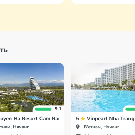
ть
9.1
uyen Ha Resort Cam Ranh
5
Vinpearl Nha Trang
єтнам, Нячанг
В'єтнам, Нячанг