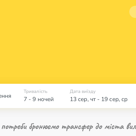
Тривалість
Дата виїзду
ення
7 - 9 ночей
13 сер
,
чт
-
19 сер
,
ср
 потреби бронюємо трансфер до міста вил