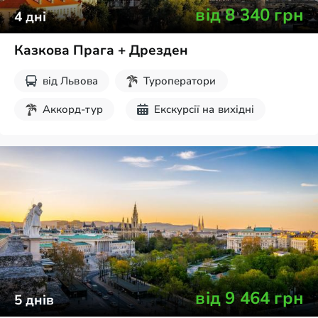
від
8 340
грн
4
дні
Казкова Прага + Дрезден
від
Львова
Туроператори
Аккорд-тур
Екскурсії на вихідні
Шопінг
від
9 464
грн
5
днів