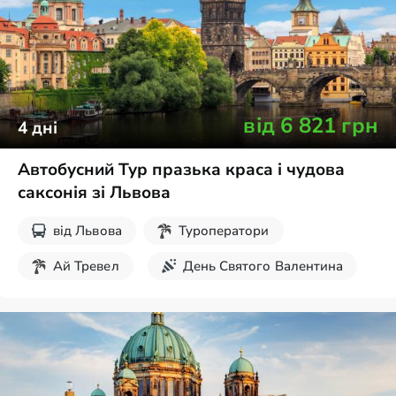
від
6 821
грн
4
дні
Автобусний Тур празька краса і чудова
саксонія зі Львова
від
Львова
Туроператори
Ай Тревел
День Святого Валентина
8 березня
Травневі свята
Великдень
Новорічні тури
Екскурсії на вихідні