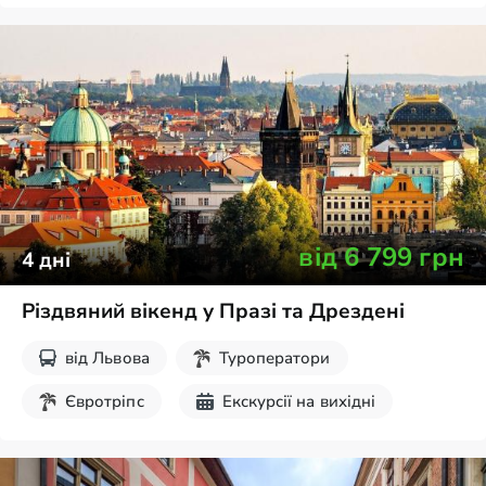
від
6 799
грн
4
дні
Різдвяний вікенд у Празі та Дрездені
від
Львова
Туроператори
Євротріпс
Екскурсії на вихідні