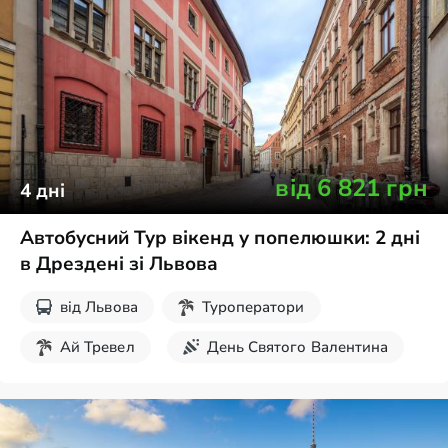
від
6 821
грн
4
дні
Автобусний Тур вікенд у попелюшки: 2 дні
в Дрездені зі Львова
від
Львова
Туроператори
Ай Тревел
День Святого Валентина
Різдвяні тури
8 березня
Травневі свята
Великдень