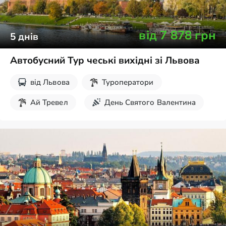
від
7 878
грн
5
днів
Автобусний Тур чеські вихідні зі Львова
від
Львова
Туроператори
Ай Тревел
День Святого Валентина
8 березня
Травневі свята
Великдень
Новорічні тури