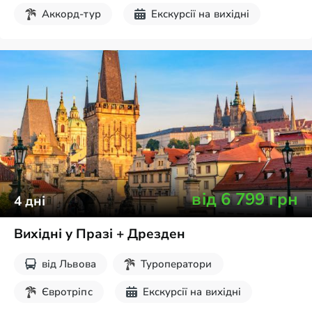
Аккорд-тур
Екскурсії на вихідні
від
6 799
грн
4
дні
Вихідні у Празі + Дрезден
від
Львова
Туроператори
Євротріпс
Екскурсії на вихідні