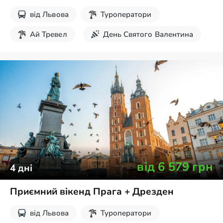
від
Львова
Туроператори
Ай Тревел
День Святого Валентина
Різдвяні тури
Великдень
Новорічні тури
Екскурсії на вихідні
від
6 579
грн
4
дні
Приємний вікенд Прага + Дрезден
від
Львова
Туроператори