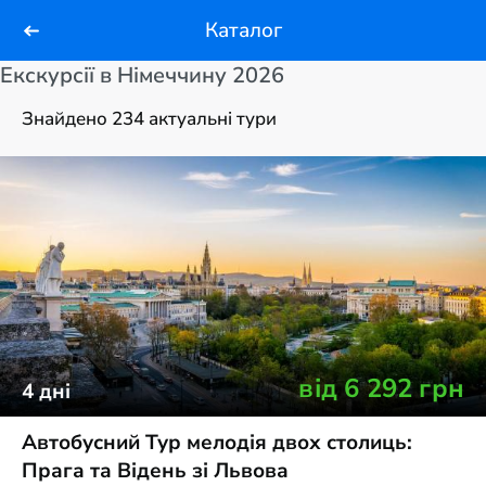
Каталог
Екскурсії в Німеччину 2026
Знайдено 234 актуальні тури
від
6 292
грн
4
дні
Автобусний Тур мелодія двох столиць:
Прага та Відень зі Львова