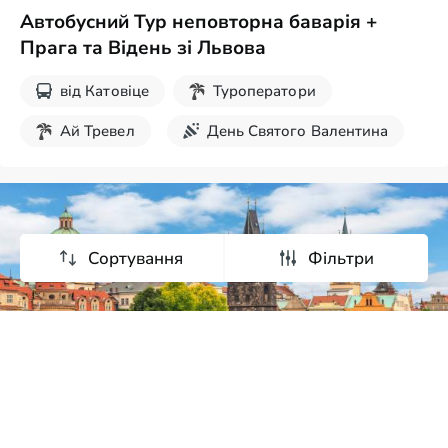
Автобусний Тур неповторна баварія +
Прага та Відень зі Львова
від
Катовіце
Туроператори
Ай Тревел
День Святого Валентина
Різдвяні тури
8 березня
Великдень
Новорічні тури
Сортування
Фільтри
від
9 464
грн
5
днів
Автобусний Тур різдвяний калейдоскоп: