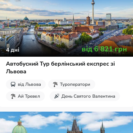
Новорічні тури
Екскурсії на вихідні
від
6 821
грн
4
дні
Автобусний Тур берлінський експрес зі
Львова
від
Львова
Туроператори
Ай Тревел
День Святого Валентина
Різдвяні тури
8 березня
Травневі свята
Великдень
Новорічні тури
Екскурсії на вихідні