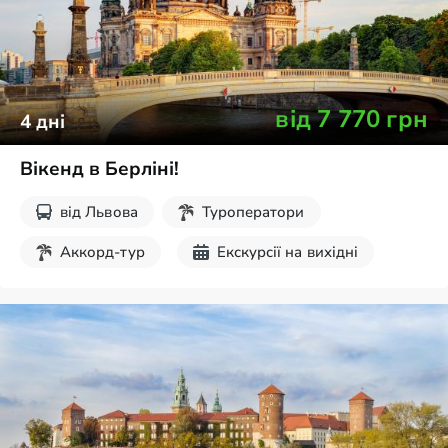
від
7 770
грн
4
дні
Вікенд в Берліні!
від
Львова
Туроператори
Аккорд-тур
Екскурсії на вихідні