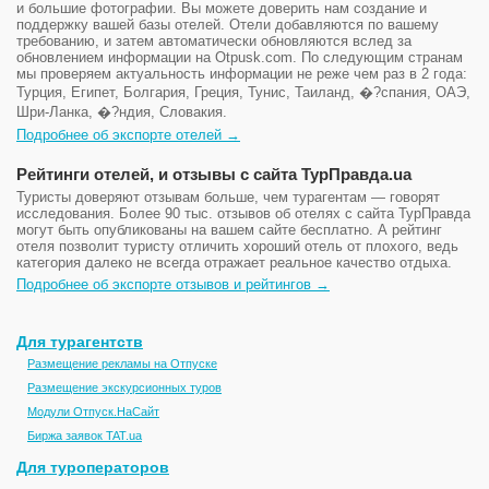
и большие фотографии. Вы можете доверить нам создание и
поддержку вашей базы отелей. Отели добавляются по вашему
требованию, и затем автоматически обновляются вслед за
обновлением информации на Otpusk.com. По следующим странам
мы проверяем актуальность информации не реже чем раз в 2 года:
Турция, Египет, Болгария, Греция, Тунис, Таиланд, �?спания, ОАЭ,
Шри-Ланка, �?ндия, Словакия.
Подробнее об экспорте отелей →
Рейтинги отелей, и отзывы с сайта ТурПравда.ua
Туристы доверяют отзывам больше, чем турагентам — говорят
исследования. Более 90 тыс. отзывов об отелях с сайта ТурПравда
могут быть опубликованы на вашем сайте бесплатно. А рейтинг
отеля позволит туристу отличить хороший отель от плохого, ведь
категория далеко не всегда отражает реальное качество отдыха.
Подробнее об экспорте отзывов и рейтингов →
Для турагентств
Размещение рекламы на Отпуске
Размещение экскурсионных туров
Модули Отпуск.НаСайт
Биржа заявок TAT.ua
Для туроператоров