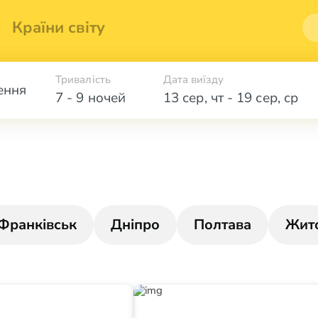
Країни світу
Тривалість
Дата виїзду
ення
7 - 9 ночей
13 сер
,
чт
-
19 сер
,
ср
Франківськ
Дніпро
Полтава
Жит