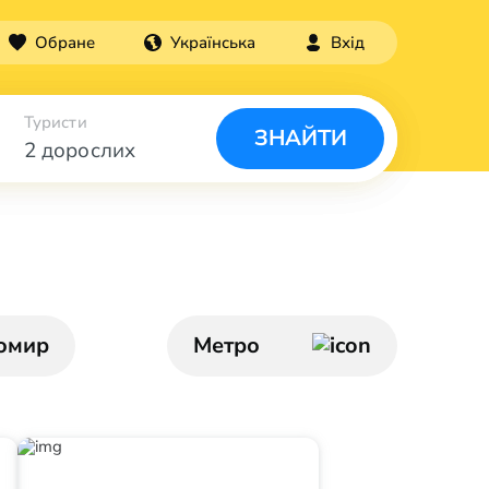
Обране
Українська
Вхід
Туристи
ЗНАЙТИ
2 дорослих
омир
Метро