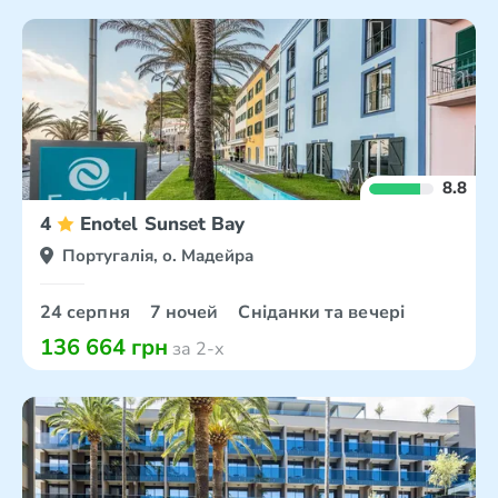
8.8
4
Enotel Sunset Bay
Португалія, о. Мадейра
24 серпня
7 ночей
Сніданки та вечері
136 664 грн
за 2-х