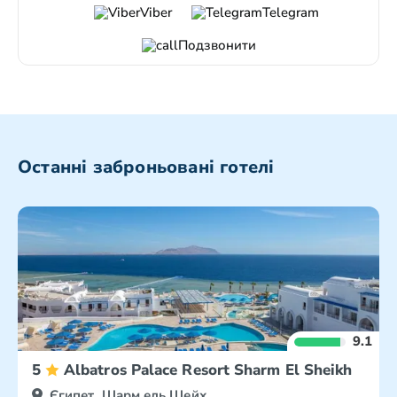
Viber
Telegram
Подзвонити
Останні заброньовані готелі
9.1
5
Albatros Palace Resort Sharm El Sheikh
Єгипет, Шарм ель Шейх