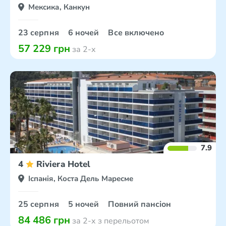
Мексика, Канкун
23 серпня
6 ночей
Все включено
57 229 грн
за 2-х
7.9
4
Riviera Hotel
Іспанія, Коста Дель Маресме
25 серпня
5 ночей
Повний пансіон
84 486 грн
за 2-х з перельотом