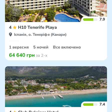
7.9
4
H10 Tenerife Playa
Іспанія, о. Тенеріфе (Канари)
1 вересня
5 ночей
Все включено
64 640 грн
за 2-х
7.4