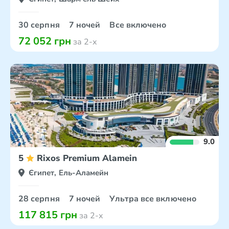
30 серпня
7 ночей
Все включено
72 052 грн
за 2-х
9.0
5
Rixos Premium Alamein
Єгипет, Ель-Аламейн
28 серпня
7 ночей
Ультра все включено
117 815 грн
за 2-х