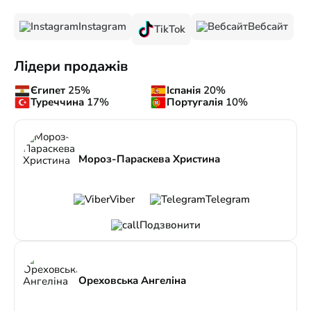
Instagram
Вебсайт
TikTok
Лідери продажів
Єгипет
25%
Іспанія
20%
Туреччина
17%
Португалія
10%
Мороз-Параскева Христина
Viber
Telegram
Подзвонити
Ореховська Ангеліна