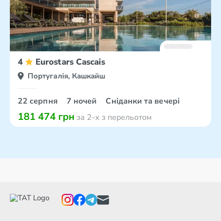
0.0
4
Eurostars Cascais
Португалія, Кашкайш
22 серпня
7 ночей
Сніданки та вечері
181 474 грн
за 2-х з перельотом