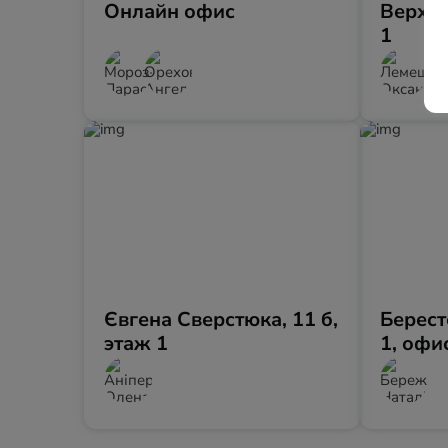
Онлайн офис
Верхні
1
Євгена Сверстюка, 11 б,
Берест
этаж 1
1, офи