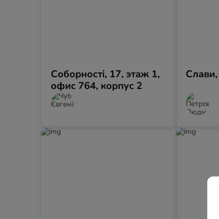
Соборності, 17, этаж 1,
Слави,
офис 764, корпус 2