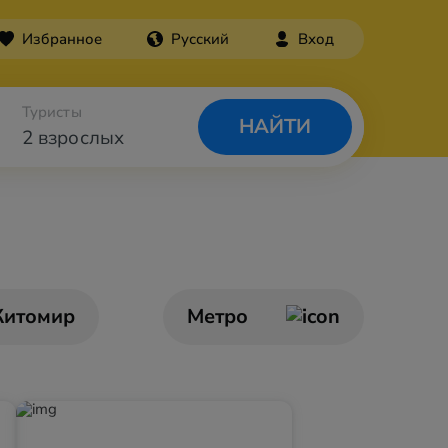
Избранное
Русский
Вход
Туристы
НАЙТИ
2 взрослых
итомир
Метро