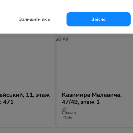
й Вал, 16/4, этаж
Срібнокільська, 1, этаж
1
Залишити як є
Звісно
ейський, 11, этаж
Казимира Малевича,
с 471
47/49, этаж 1