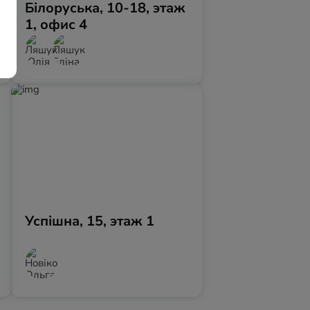
Білоруська, 10-18, этаж
1, офис 4
Успішна, 15, этаж 1