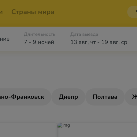
и
Страны мира
Длительность
Дата выезда
ние
7 - 9 ночей
13 авг
,
чт
-
19 авг
,
ср
ано-Франковск
Днепр
Полтава
Ж