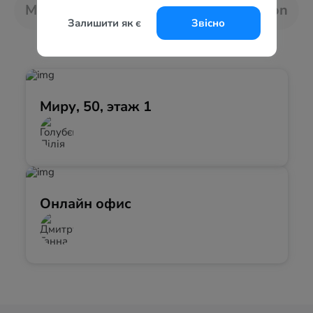
Метро
Залишити як є
Звісно
Миру, 50, этаж 1
Онлайн офис