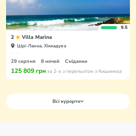
9.5
2
Villa Marina
Шрі-Ланка, Хіккадува
29 серпня
8 ночей
Сніданки
125 809 грн
за 2-х з перельотом з Кишинева
Всі курорти