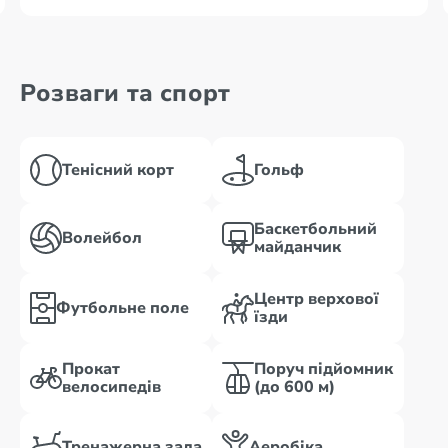
Розваги та спорт
Тенісний корт
Гольф
Баскетбольний
Волейбол
майданчик
Центр верхової
Футбольне поле
їзди
Прокат
Поруч підйомник
велосипедів
(до 600 м)
Тренажерна зала
Аеробіка