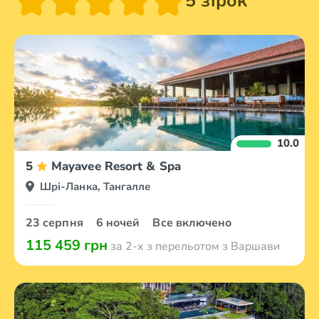
5 зірок
10.0
5
Mayavee Resort & Spa
Шрі-Ланка, Тангалле
23 серпня
6 ночей
Все включено
115 459 грн
за 2-х з перельотом з Варшави