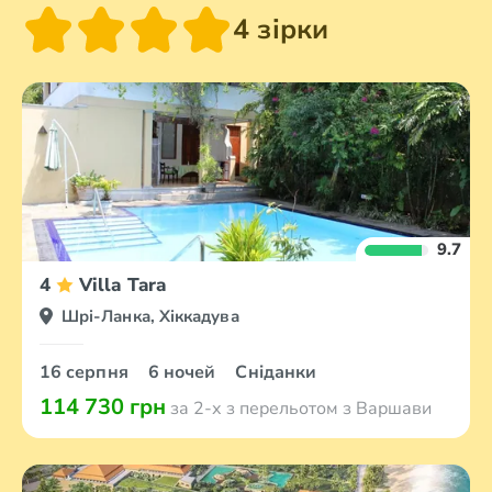
4 зірки
9.7
4
Villa Tara
Шрі-Ланка, Хіккадува
16 серпня
6 ночей
Сніданки
114 730 грн
за 2-х з перельотом з Варшави