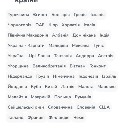
країни
Туреччина
Єгипет
Болгарія
Греція
Іспанія
Чорногорія
ОАЕ
Кіпр
Хорватія
Італія
Північна Македонія
Албанія
Домінікана
Індія
Україна - Карпати
Мальдіви
Мексика
Туніс
Україна
Шрі-Ланка
Танзанія
Андорра
Австрія
Угорщина
Великобританія
В'єтнам
Гонконг
Нідерланди
Грузія
Німеччина
Індонезія
Ізраїль
Йорданія
Куба
Китай
Латвія
Мальта
Марокко
Малайзія
Маврикій
Польща
Румунія
Сейшельські о-ви
Словаччина
Словенія
США
Таїланд
Франція
Фінляндія
Чехія