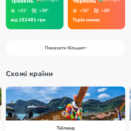
Травень
Червень
+31°
+29°
+30°
+28°
від 152481 грн
Турів немає
Показати більше
Схожі країни
Таїланд