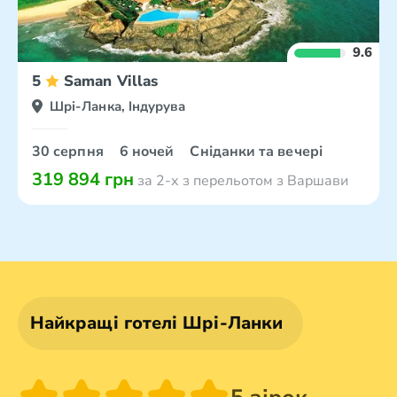
9.6
5
Saman Villas
Шрі-Ланка, Індурува
30 серпня
6 ночей
Сніданки та вечері
319 894 грн
за 2-х з перельотом з Варшави
Найкращі готелі Шрі-Ланки