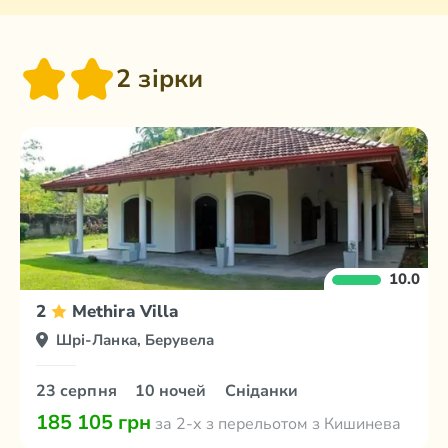
2 зірки
10.0
2
Methira Villa
Шрі-Ланка, Берувела
23 серпня
10 ночей
Сніданки
185 105 грн
за 2-х з перельотом з Кишинева