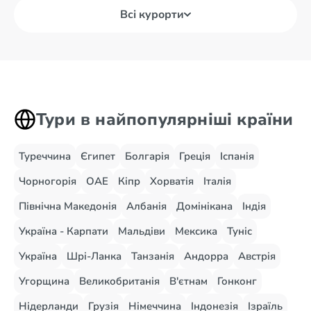
Всі курорти
Тури в найпопулярніші країни
Туреччина
Єгипет
Болгарія
Греція
Іспанія
Чорногорія
ОАЕ
Кіпр
Хорватія
Італія
Північна Македонія
Албанія
Домінікана
Індія
Україна - Карпати
Мальдіви
Мексика
Туніс
Україна
Шрі-Ланка
Танзанія
Андорра
Австрія
Угорщина
Великобританія
В'єтнам
Гонконг
Нідерланди
Грузія
Німеччина
Індонезія
Ізраїль