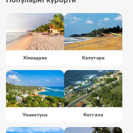
Популярні курорти
Хіккадува
Калутара
Унаватуна
Коггала