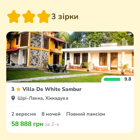
3 зірки
9.8
3
Villa De White Sambur
Шрі-Ланка, Хіккадува
2 вересня
8 ночей
Повний пансіон
58 888 грн
за 2-х