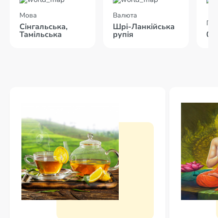
Мова
Валюта
Пол
Сінгальська,
Шрі-Ланкійська
Тамільська
рупія
09