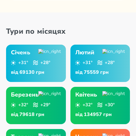
Тури по місяцях
Січень
Лютий
+31°
+28°
+31°
+28°
від 69130 грн
від 75559 грн
Березень
Квітень
+32°
+29°
+32°
+30°
від 79618 грн
від 134957 грн