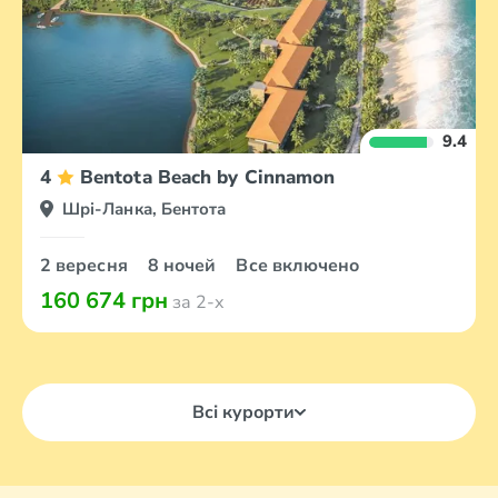
9.4
4
Bentota Beach by Cinnamon
Шрі-Ланка, Бентота
2 вересня
8 ночей
Все включено
160 674 грн
за 2-х
Всі курорти