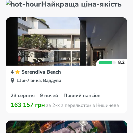
Найкраща ціна-якість
8.2
4
Serendiva Beach
Шрі-Ланка, Ваддува
23 серпня
9 ночей
Повний пансіон
163 157 грн
за 2-х з перельотом з Кишинева