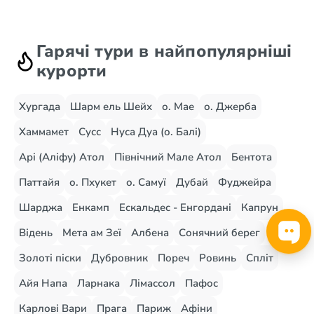
Гарячі тури в найпопулярніші
курорти
Хургада
Шарм ель Шейх
о. Мае
о. Джерба
Хаммамет
Сусс
Нуса Дуа (о. Балі)
Арі (Аліфу) Атол
Північний Мале Атол
Бентота
Паттайя
о. Пхукет
о. Самуї
Дубай
Фуджейра
Шарджа
Енкамп
Ескальдес - Енгордані
Капрун
Відень
Мета ам Зеї
Албена
Сонячний берег
Золоті піски
Дубровник
Пореч
Ровинь
Спліт
Айя Напа
Ларнака
Лімассол
Пафос
Карлові Вари
Прага
Париж
Афіни