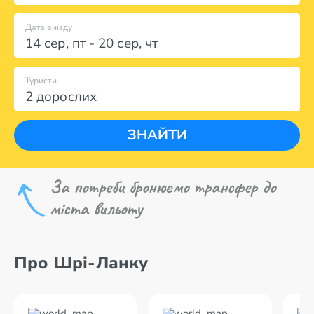
Дата виїзду
14 сер
,
пт
-
20 сер
,
чт
Туристи
2 дорослих
ЗНАЙТИ
За потреби бронюємо трансфер до
міста вильоту
Про Шрі-Ланку