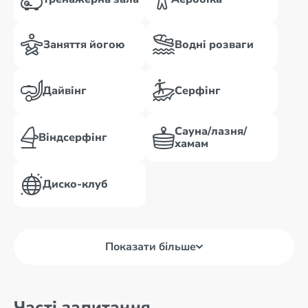
Заняття йогою
Водні розваги
Дайвінг
Серфінг
Сауна/лазня/
Віндсерфінг
хамам
Диско-клуб
Показати більше
Часті запитання