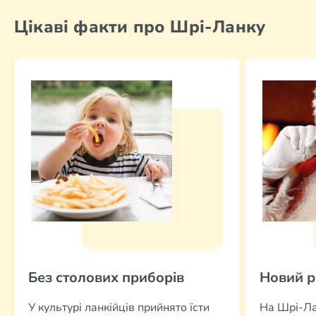
Цікаві факти про Шрі-Ланку
Без столових приборів
Новий рі
У культурі ланкійців прийнято їсти
На Шрі-Ла