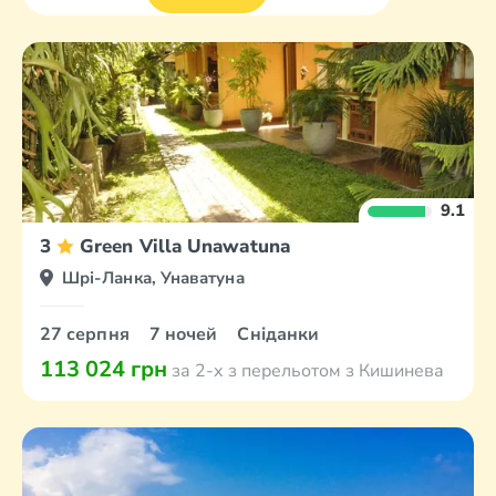
9.1
3
Green Villa Unawatuna
Шрі-Ланка, Унаватуна
27 серпня
7 ночей
Сніданки
113 024 грн
за 2-х з перельотом з Кишинева