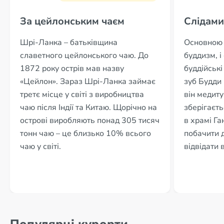
За цейлонським чаєм
Слідами
Шрі-Ланка – батьківщина
Основною 
славетного цейлонського чаю. До
буддизм, і
1872 року острів мав назву
буддійські
«Цейлон». Зараз Шрі-Ланка займає
зуб Будди 
третє місце у світі з виробництва
він медиту
чаю після Індії та Китаю. Щорічно на
зберігаєть
острові виробляють понад 305 тисяч
в храмі Г
тонн чаю – це близько 10% всього
побачити 
чаю у світі.
відвідати 