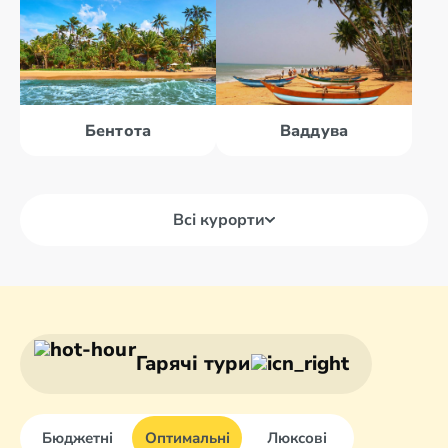
Бентота
Ваддува
Всі курорти
Амбалангода
Аругам-Бей
Анурадхапура
Ахунгалла
Гарячі тури
Бюджетні
Оптимальні
Люксові