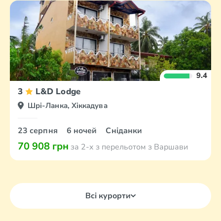
9.4
3
L&D Lodge
Шрі-Ланка, Хіккадува
23 серпня
6 ночей
Сніданки
70 908 грн
за 2-х з перельотом з Варшави
Всі курорти