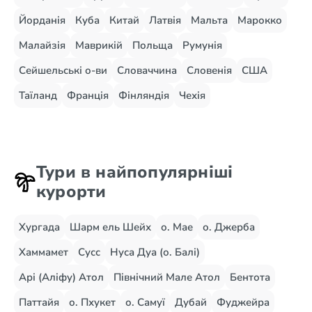
Йорданія
Куба
Китай
Латвія
Мальта
Марокко
Малайзія
Маврикій
Польща
Румунія
Сейшельські о-ви
Словаччина
Словенія
США
Таїланд
Франція
Фінляндія
Чехія
Тури в найпопулярніші
курорти
Хургада
Шарм ель Шейх
о. Мае
о. Джерба
Хаммамет
Сусс
Нуса Дуа (о. Балі)
Арі (Аліфу) Атол
Північний Мале Атол
Бентота
Паттайя
о. Пхукет
о. Самуї
Дубай
Фуджейра