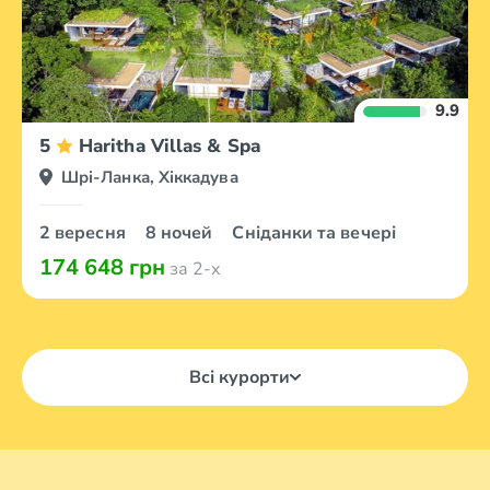
9.9
5
Haritha Villas & Spa
Шрі-Ланка, Хіккадува
2 вересня
8 ночей
Сніданки та вечері
174 648 грн
за 2-х
Всі курорти