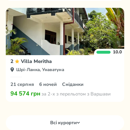
10.0
2
Villa Meritha
Шрі-Ланка, Унаватуна
21 серпня
6 ночей
Сніданки
94 574 грн
за 2-х з перельотом з Варшави
Всі курорти