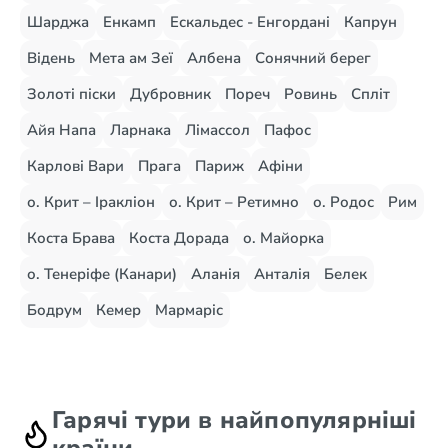
Шарджа
Енкамп
Ескальдес - Енгордані
Капрун
Відень
Мета ам Зеї
Албена
Сонячний берег
Золоті піски
Дубровник
Пореч
Ровинь
Спліт
Айя Напа
Ларнака
Лімассол
Пафос
Карлові Вари
Прага
Париж
Афіни
о. Крит – Іракліон
о. Крит – Ретимно
о. Родос
Рим
Коста Брава
Коста Дорада
о. Майорка
о. Тенеріфе (Канари)
Аланія
Анталія
Белек
Бодрум
Кемер
Мармаріс
Гарячі тури в найпопулярніші