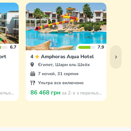
6.7
7.9
ort
4
Amphoras Aqua Hotel
4
Єгипет, Шарм ель Шейх
Єг
7 ночей, 31 серпня
7 
Ультра все включено
Сн
86 468 грн
99 0
 Кишинева
за 2-х з перельотом з Кишинева