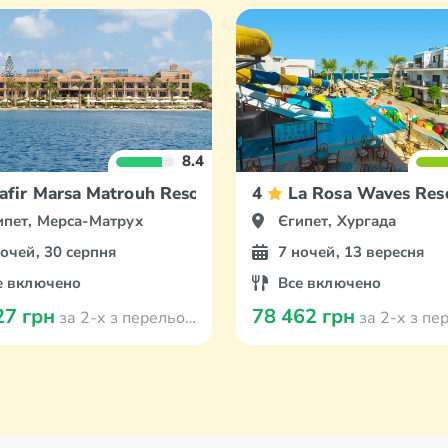
8.4
afir Marsa Matrouh Resort
4
La Rosa Waves Res
ипет, Мерса-Матрух
Єгипет, Хургада
ночей, 30 серпня
7 ночей, 13 вересня
е включено
Все включено
27 грн
78 462 грн
за 2-х з перельотом з Кишинева
за 2-х з перельотом з