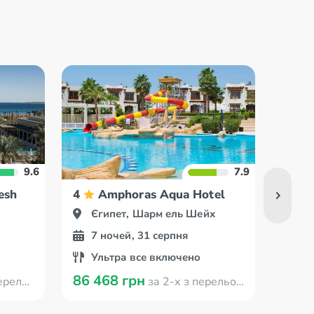
9.6
7.9
esh
4
Amphoras Aqua Hotel
4
Єгипет, Шарм ель Шейх
Єг
7 ночей, 31 серпня
5 
Ультра все включено
Вс
86 468 грн
63 2
 Кишинева
за 2-х з перельотом з Кишинева