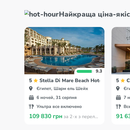
Найкраща ціна-якіс
9.3
5
Stella Di Mare Beach Hotel & Spa
5
C
Єгипет, Шарм ель Шейх
Єг
6 ночей, 31 серпня
7 
Ультра все включено
Вс
109 830 грн
91 6
за 2-х з перельотом з Кишинева