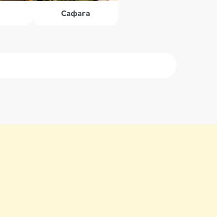
Сафага
са Алам
Нувейба
са-Матрух
Сафага