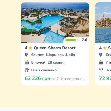
7.6
4
Queen Sharm Resort
4
S
Єгипет, Шарм ель Шейх
Єг
5 ночей, 28 серпня
7 
Все включено
Вс
63 226 грн
72 9
за 2-х з перельотом з Кишинева