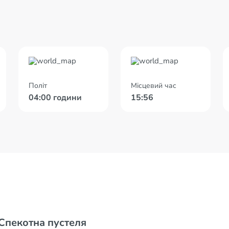
Політ
Місцевий час
04:00 години
15:56
Рибки для всіх
Незвичайне розташування
Літо цілий рік
Піраміда Хеопса
Спекотна пустеля
Туризм і зайнятість населення