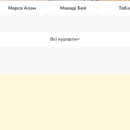
Марса Алам
Макаді Бей
Таба
Всі курорти
Луксор
Мар
Макаді Бей
Мер