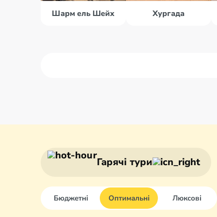
Шарм ель Шейх
Хургада
Олександрія
Дахаб
Асуан
Каїр
Гарячі тури
Бюджетні
Оптимальні
Люксові