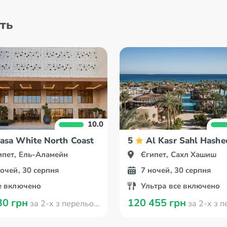
ть
10.0
asa White North Coast
5
Al Kasr Sahl Hashe
ипет, Ель-Аламейн
Єгипет, Сахл Хашиш
ночей, 30 серпня
7 ночей, 30 серпня
е включено
Ультра все включено
30 грн
120 455 грн
за 2-х з перельотом з Кишинева
за 2-х з перельотом з