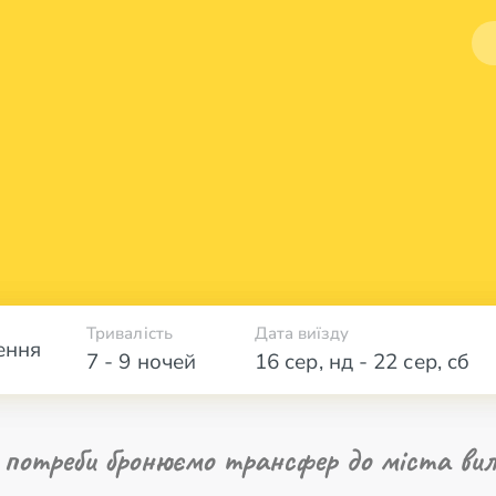
Тривалість
Дата виїзду
ення
7 - 9 ночей
16 сер
,
нд
-
22 сер
,
сб
 потреби бронюємо трансфер до міста вил