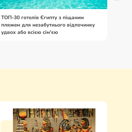
ТОП-30 готелів Єгипту з піщаним
Екзо
пляжем для незабутнього відпочинку
Шарм
удвох або всією сім'єю
навк