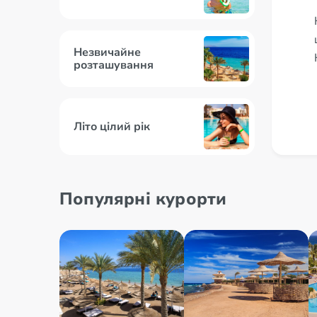
Незвичайне
розташування
Літо цілий рік
Піраміда Хеопса
Популярні курорти
Туризм і зайнятість
населення