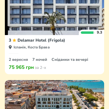
9.3
3
Delamar Hotel (Frigola)
Іспанія, Коста Брава
2 вересня
7 ночей
Сніданки та вечері
75 965 грн
за 2-х