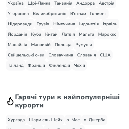
Україна
Шрі-Ланка
Танзанія
Андорра
Австрія
Угорщина
Великобританія
В'єтнам
Гонконг
Нідерланди
Грузія
Німеччина
Індонезія
Ізраїль
Йорданія
Куба
Китай
Латвія
Мальта
Марокко
Малайзія
Маврикій
Польща
Румунія
Сейшельські о-ви
Словаччина
Словенія
США
Таїланд
Франція
Фінляндія
Чехія
Гарячі тури в найпопулярніші
курорти
Хургада
Шарм ель Шейх
о. Мае
о. Джерба