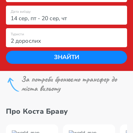
Дата виїзду
14 сер
,
пт
-
20 сер
,
чт
Туристи
2 дорослих
ЗНАЙТИ
За потреби бронюємо трансфер до
міста вильоту
Про Коста Браву