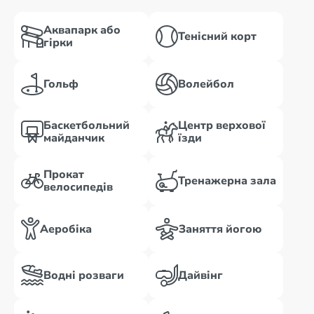
Аквапарк або
Тенісний корт
гірки
Гольф
Волейбол
Баскетбольний
Центр верхової
майданчик
їзди
Прокат
Тренажерна зала
велосипедів
Аеробіка
Заняття йогою
Водні розваги
Дайвінг