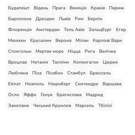
Будапешт
Відень
Прага
Венеція
Краків
Париж
Барселона
Дрезден
Львів
Рим
Берлін
Флоренція
Амстердам
Тель Авів
Зальцбург
Егер
Мюнхен
Єрусалим
Верона
Мілан
Карлові Вари
Стокгольм
Мертве море
Ніцца
Рига
Велічка
Вроцлав
Нетанія
Таллінн
Копенгаген
Цюрих
Любляна
Піза
Лісабон
Стамбул
Брюссель
Ейлат
Неаполь
Нюрнберг
Сентендре
Варшава
Осло
Яффо
Генуя
Братислава
Мадрид
Закопане
Чеський Крумлов
Марсель
Тбілісі