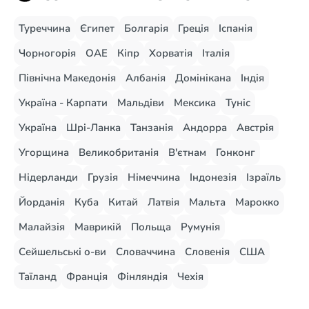
Туреччина
Єгипет
Болгарія
Греція
Іспанія
Чорногорія
ОАЕ
Кіпр
Хорватія
Італія
Північна Македонія
Албанія
Домінікана
Індія
Україна - Карпати
Мальдіви
Мексика
Туніс
Україна
Шрі-Ланка
Танзанія
Андорра
Австрія
Угорщина
Великобританія
В'єтнам
Гонконг
Нідерланди
Грузія
Німеччина
Індонезія
Ізраїль
Йорданія
Куба
Китай
Латвія
Мальта
Марокко
Малайзія
Маврикій
Польща
Румунія
Сейшельські о-ви
Словаччина
Словенія
США
Таїланд
Франція
Фінляндія
Чехія