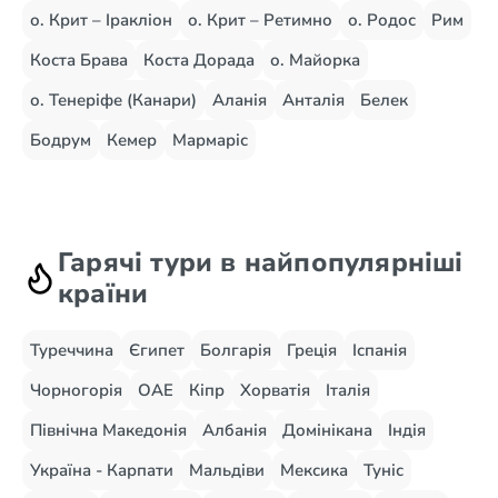
о. Крит – Іракліон
о. Крит – Ретимно
о. Родос
Рим
Коста Брава
Коста Дорада
о. Майорка
о. Тенеріфе (Канари)
Аланія
Анталія
Белек
Бодрум
Кемер
Мармаріс
Гарячі тури в найпопулярніші
країни
Туреччина
Єгипет
Болгарія
Греція
Іспанія
Чорногорія
ОАЕ
Кіпр
Хорватія
Італія
Північна Македонія
Албанія
Домінікана
Індія
Україна - Карпати
Мальдіви
Мексика
Туніс