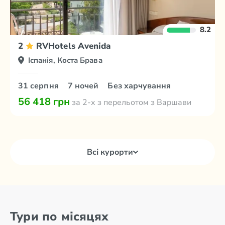
8.2
2
RVHotels Avenida
Іспанія, Коста Брава
31 серпня
7 ночей
Без харчування
56 418 грн
за 2-х з перельотом з Варшави
Всі курорти
Тури по місяцях