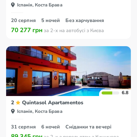
Іспанія, Коста Брава
20 серпня
5 ночей
Без харчування
70 277 грн
за 2-х на автобусі з Києва
6.8
2
Quintasol Apartamentos
Іспанія, Коста Брава
31 серпня
6 ночей
Сніданки та вечері
89 345 грн