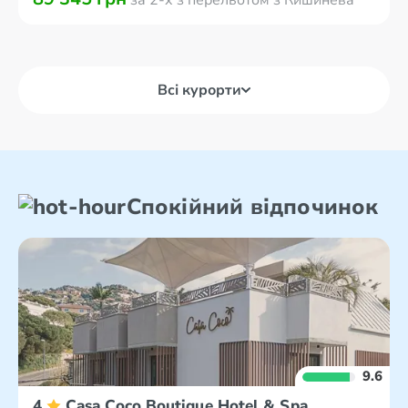
за 2-х з перельотом з Кишинева
Всі курорти
Спокійний відпочинок
9.6
4
Casa Coco Boutique Hotel & Spa