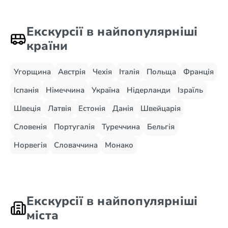
Екскурсії в найпопулярніші
країни
Угорщина
Австрія
Чехія
Італія
Польща
Франція
Іспанія
Німеччина
Україна
Нідерланди
Ізраїль
Швеція
Латвія
Естонія
Данія
Швейцарія
Словенія
Португалія
Туреччина
Бельгія
Норвегія
Словаччина
Монако
Екскурсії в найпопулярніші
міста