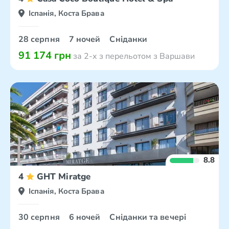
Іспанія, Коста Брава
28 серпня
7 ночей
Сніданки
91 174 грн
за 2-х з перельотом з Варшави
8.8
4
GHT Miratge
Іспанія, Коста Брава
30 серпня
6 ночей
Сніданки та вечері