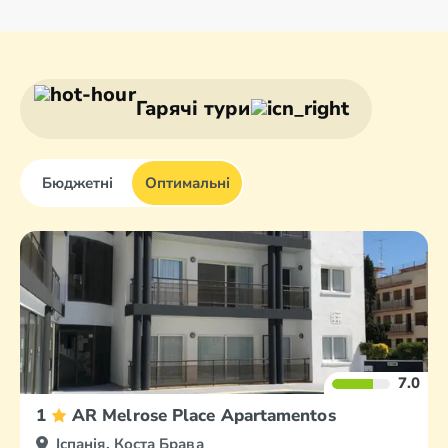
Андалусія
Барселона
Бакейра-Берет
Більбао
Гарячі тури
Бюджетні
Оптимальні
7.0
1
AR Melrose Place Apartamentos
Іспанія, Коста Брава