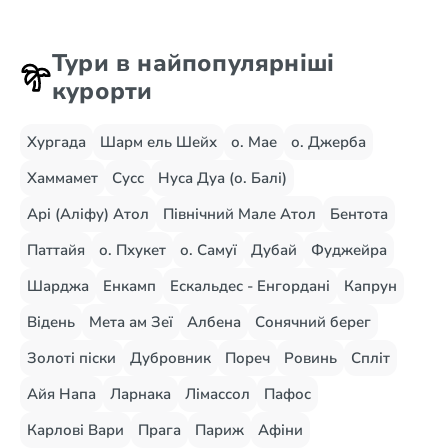
Тури в найпопулярніші
курорти
Хургада
Шарм ель Шейх
о. Мае
о. Джерба
Хаммамет
Сусс
Нуса Дуа (о. Балі)
Арі (Аліфу) Атол
Північний Мале Атол
Бентота
Паттайя
о. Пхукет
о. Самуї
Дубай
Фуджейра
Шарджа
Енкамп
Ескальдес - Енгордані
Капрун
Відень
Мета ам Зеї
Албена
Сонячний берег
Золоті піски
Дубровник
Пореч
Ровинь
Спліт
Айя Напа
Ларнака
Лімассол
Пафос
Карлові Вари
Прага
Париж
Афіни