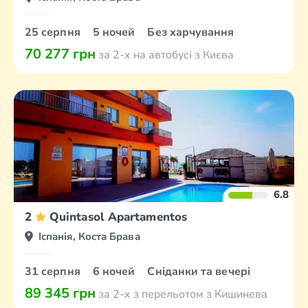
25 серпня
5 ночей
Без харчування
70 277 грн
за 2-х на автобусі з Києва
6.8
2
Quintasol Apartamentos
Іспанія, Коста Брава
31 серпня
6 ночей
Сніданки та вечері
89 345 грн
за 2-х з перельотом з Кишинева