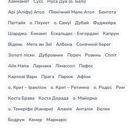
Хаммамет
Сусс
Нуса Дуа (о. Балі)
Арі (Аліфу) Атол
Північний Мале Атол
Бентота
Паттайя
о. Пхукет
о. Самуї
Дубай
Фуджейра
Шарджа
Енкамп
Ескальдес - Енгордані
Капрун
Відень
Мета ам Зеї
Албена
Сонячний берег
Золоті піски
Дубровник
Пореч
Ровинь
Спліт
Айя Напа
Ларнака
Лімассол
Пафос
Карлові Вари
Прага
Париж
Афіни
о. Крит – Іракліон
о. Крит – Ретимно
о. Родос
Рим
Коста Брава
Коста Дорада
о. Майорка
о. Тенеріфе (Канари)
Аланія
Анталія
Белек
Бодрум
Кемер
Мармаріс