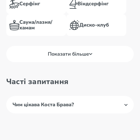
Серфінг
Віндсерфінг
Сауна/лазня/
Диско-клуб
хамам
Показати більше
Часті запитання
Чим цікава Коста Брава?