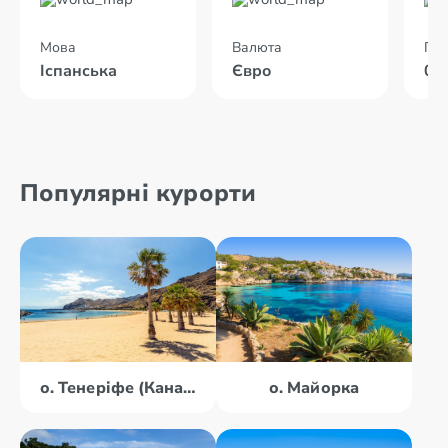
Мова
Валюта
Пол
Іспанська
Євро
04
Популярні курорти
о. Тенеріфе (Канари)
о. Майорка