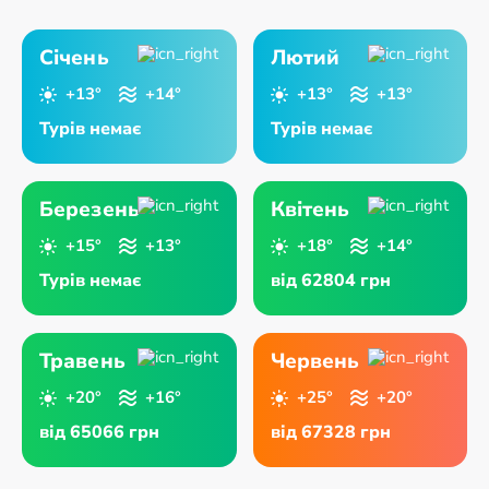
Січень
Лютий
+13°
+14°
+13°
+13°
Турів немає
Турів немає
Березень
Квітень
+15°
+13°
+18°
+14°
Турів немає
від 62804 грн
Травень
Червень
+20°
+16°
+25°
+20°
від 65066 грн
від 67328 грн