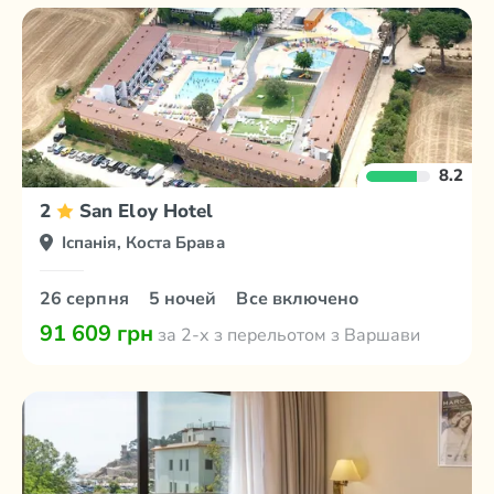
8.2
2
San Eloy Hotel
Іспанія, Коста Брава
26 серпня
5 ночей
Все включено
91 609 грн
за 2-х з перельотом з Варшави