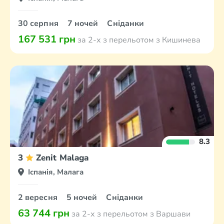
30 серпня
7 ночей
Сніданки
167 531 грн
за 2-х з перельотом з Кишинева
8.3
3
Zenit Malaga
Іспанія, Малага
2 вересня
5 ночей
Сніданки
63 744 грн
за 2-х з перельотом з Варшави