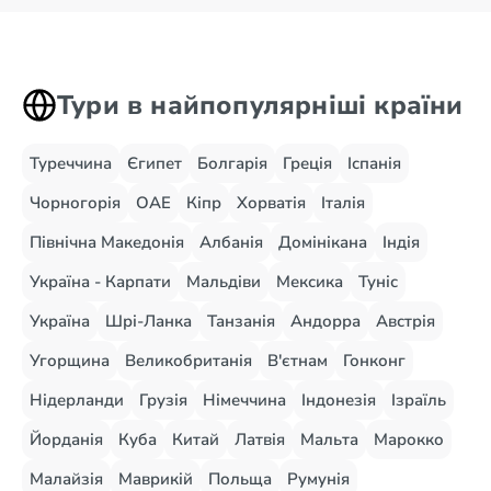
Тури в найпопулярніші країни
Туреччина
Єгипет
Болгарія
Греція
Іспанія
Чорногорія
ОАЕ
Кіпр
Хорватія
Італія
Північна Македонія
Албанія
Домінікана
Індія
Україна - Карпати
Мальдіви
Мексика
Туніс
Україна
Шрі-Ланка
Танзанія
Андорра
Австрія
Угорщина
Великобританія
В'єтнам
Гонконг
Нідерланди
Грузія
Німеччина
Індонезія
Ізраїль
Йорданія
Куба
Китай
Латвія
Мальта
Марокко
Малайзія
Маврикій
Польща
Румунія