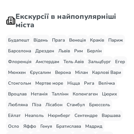
Екскурсії в найпопулярніші
міста
Будапешт
Відень
Прага
Венеція
Краків
Париж
Барселона
Дрезден
Львів
Рим
Берлін
Флоренція
Амстердам
Тель Авів
Зальцбург
Егер
Мюнхен
Єрусалим
Верона
Мілан
Карлові Вари
Стокгольм
Мертве море
Ніцца
Рига
Велічка
Вроцлав
Нетанія
Таллінн
Копенгаген
Цюрих
Любляна
Піза
Лісабон
Стамбул
Брюссель
Ейлат
Неаполь
Нюрнберг
Сентендре
Варшава
Осло
Яффо
Генуя
Братислава
Мадрид