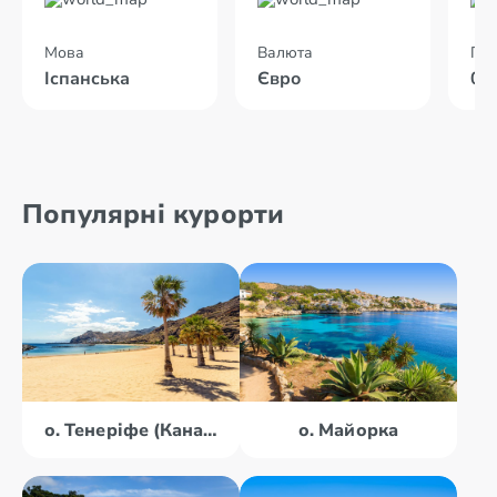
Мова
Валюта
Пол
Іспанська
Євро
04
Популярні курорти
о. Тенеріфе (Канари)
о. Майорка