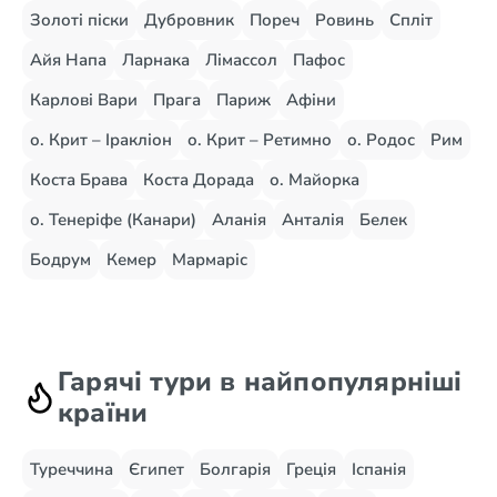
Золоті піски
Дубровник
Пореч
Ровинь
Спліт
Айя Напа
Ларнака
Лімассол
Пафос
Карлові Вари
Прага
Париж
Афіни
о. Крит – Іракліон
о. Крит – Ретимно
о. Родос
Рим
Коста Брава
Коста Дорада
о. Майорка
о. Тенеріфе (Канари)
Аланія
Анталія
Белек
Бодрум
Кемер
Мармаріс
Гарячі тури в найпопулярніші
країни
Туреччина
Єгипет
Болгарія
Греція
Іспанія