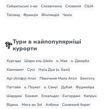
Сейшельські о-ви
Словаччина
Словенія
США
Таїланд
Франція
Фінляндія
Чехія
Тури в найпопулярніші
курорти
Хургада
Шарм ель Шейх
о. Мае
о. Джерба
Хаммамет
Сусс
Нуса Дуа (о. Балі)
Арі (Аліфу) Атол
Північний Мале Атол
Бентота
Паттайя
о. Пхукет
о. Самуї
Дубай
Фуджейра
Шарджа
Енкамп
Ескальдес - Енгордані
Капрун
Відень
Мета ам Зеї
Албена
Сонячний берег