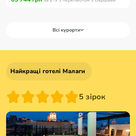
за 2-х з перельотом з Варшави
Всі курорти
Найкращі готелі Малаги
5 зірок