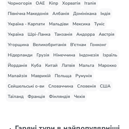
Чорногорія
ОАЕ
Кіпр
Хорватія
Італія
Північна Македонія
Албанія
Домінікана
Індія
Україна - Карпати
Мальдіви
Мексика
Туніс
Україна
Шрі-Ланка
Танзанія
Андорра
Австрія
Угорщина
Великобританія
В'єтнам
Гонконг
Нідерланди
Грузія
Німеччина
Індонезія
Ізраїль
Йорданія
Куба
Китай
Латвія
Мальта
Марокко
Малайзія
Маврикій
Польща
Румунія
Сейшельські о-ви
Словаччина
Словенія
США
Таїланд
Франція
Фінляндія
Чехія
Гарячі тури в найпопулярніші