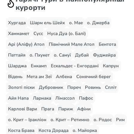
курорти
Хургада
Шарм ель Шейх
о. Мае
о. Джерба
Хаммамет
Сусс
Нуса Дуа (о. Балі)
Арі (Аліфу) Атол
Північний Мале Атол
Бентота
Паттайя
о. Пхукет
о. Самуї
Дубай
Фуджейра
Шарджа
Енкамп
Ескальдес - Енгордані
Капрун
Відень
Мета ам Зеї
Албена
Сонячний берег
Золоті піски
Дубровник
Пореч
Ровинь
Спліт
Айя Напа
Ларнака
Лімассол
Пафос
Карлові Вари
Прага
Париж
Афіни
о. Крит – Іракліон
о. Крит – Ретимно
о. Родос
Рим
Коста Брава
Коста Дорада
о. Майорка