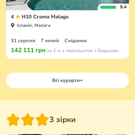
9.4
4
H10 Croma Malaga
Іспанія, Малага
31 серпня
7 ночей
Сніданки
142 111 грн
за 2-х з перельотом з Варшави
Всі курорти
3 зірки