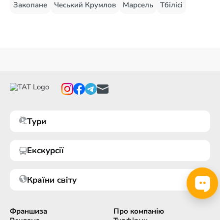
Закопане
Чеський Крумлов
Марсель
Тбілісі
Тури
Екскурсії
Країни світу
Франшиза
Про компанію