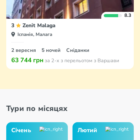
8.3
3
Zenit Malaga
Іспанія, Малага
2 вересня
5 ночей
Сніданки
63 744 грн
за 2-х з перельотом з Варшави
Тури по місяцях
Січень
Лютий