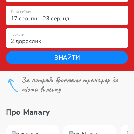
Дата виїзду
17 сер
,
пн
-
23 сер
,
нд
Туристи
2 дорослих
ЗНАЙТИ
За потреби бронюємо трансфер до
міста вильоту
Про Малагу