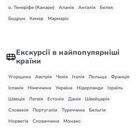
о. Тенеріфе (Канари)
Аланія
Анталія
Белек
Бодрум
Кемер
Мармаріс
Екскурсії в найпопулярніші
країни
Угорщина
Австрія
Чехія
Італія
Польща
Франція
Іспанія
Німеччина
Україна
Нідерланди
Ізраїль
Швеція
Латвія
Естонія
Данія
Швейцарія
Словенія
Португалія
Туреччина
Бельгія
Норвегія
Словаччина
Монако