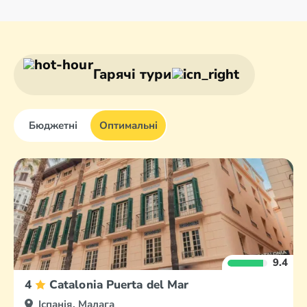
Андалусія
Більбао
Барселона
Бургос
Гарячі тури
Бюджетні
Оптимальні
9.4
4
Catalonia Puerta del Mar
Іспанія, Малага