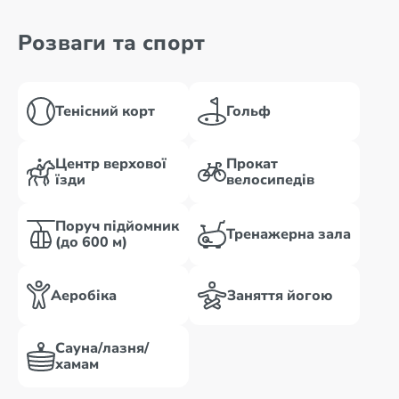
Розваги та спорт
Тенісний корт
Гольф
Центр верхової
Прокат
їзди
велосипедів
Поруч підйомник
Тренажерна зала
(до 600 м)
Аеробіка
Заняття йогою
Сауна/лазня/
хамам