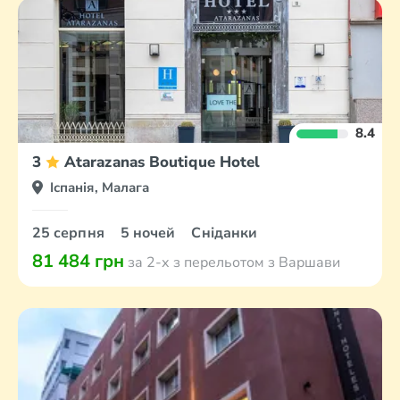
8.4
3
Atarazanas Boutique Hotel
Іспанія, Малага
25 серпня
5 ночей
Сніданки
81 484 грн
за 2-х з перельотом з Варшави