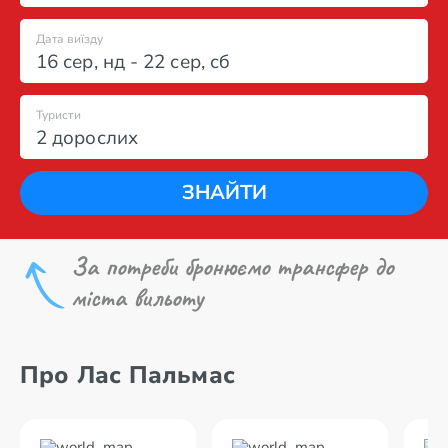
Дата виїзду
16 сер
,
нд
-
22 сер
,
сб
Туристи
2 дорослих
ЗНАЙТИ
За потреби бронюємо трансфер до
міста вильоту
Про Лас Пальмас