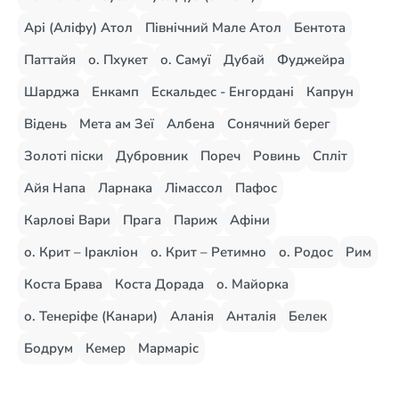
Арі (Аліфу) Атол
Північний Мале Атол
Бентота
Паттайя
о. Пхукет
о. Самуї
Дубай
Фуджейра
Шарджа
Енкамп
Ескальдес - Енгордані
Капрун
Відень
Мета ам Зеї
Албена
Сонячний берег
Золоті піски
Дубровник
Пореч
Ровинь
Спліт
Айя Напа
Ларнака
Лімассол
Пафос
Карлові Вари
Прага
Париж
Афіни
о. Крит – Іракліон
о. Крит – Ретимно
о. Родос
Рим
Коста Брава
Коста Дорада
о. Майорка
о. Тенеріфе (Канари)
Аланія
Анталія
Белек
Бодрум
Кемер
Мармаріс