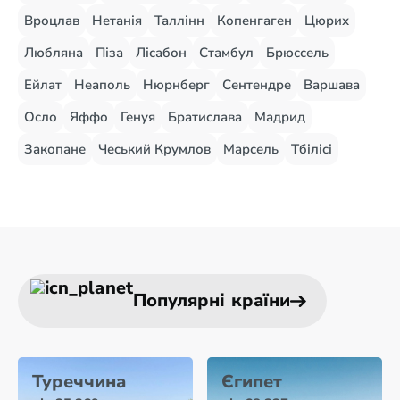
Вроцлав
Нетанія
Таллінн
Копенгаген
Цюрих
Любляна
Піза
Лісабон
Стамбул
Брюссель
Ейлат
Неаполь
Нюрнберг
Сентендре
Варшава
Осло
Яффо
Генуя
Братислава
Мадрид
Закопане
Чеський Крумлов
Марсель
Тбілісі
Популярні країни
Туреччина
Єгипет