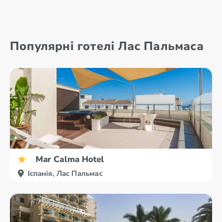
Андалусія
Більбао
Популярні готелі Лас Пальмаса
Барселона
Валенсия
Mar Calma Hotel
Іспанія, Лас Пальмас