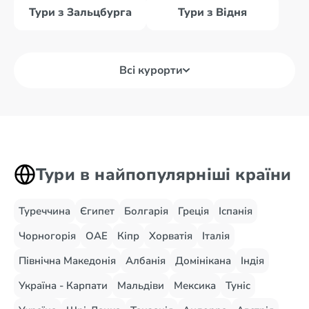
Тури з Зальцбурга
Тури з Відня
Всі курорти
Тури в найпопулярніші країни
Туреччина
Єгипет
Болгарія
Греція
Іспанія
Чорногорія
ОАЕ
Кіпр
Хорватія
Італія
Північна Македонія
Албанія
Домінікана
Індія
Україна - Карпати
Мальдіви
Мексика
Туніс