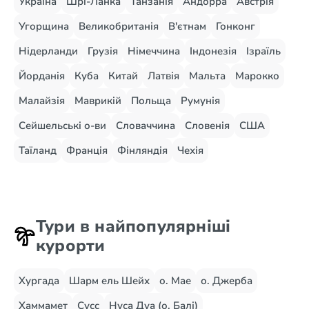
Україна
Шрі-Ланка
Танзанія
Андорра
Австрія
Угорщина
Великобританія
В'єтнам
Гонконг
Нідерланди
Грузія
Німеччина
Індонезія
Ізраїль
Йорданія
Куба
Китай
Латвія
Мальта
Марокко
Малайзія
Маврикій
Польща
Румунія
Сейшельські о-ви
Словаччина
Словенія
США
Таїланд
Франція
Фінляндія
Чехія
Тури в найпопулярніші
курорти
Хургада
Шарм ель Шейх
о. Мае
о. Джерба
Хаммамет
Сусс
Нуса Дуа (о. Балі)