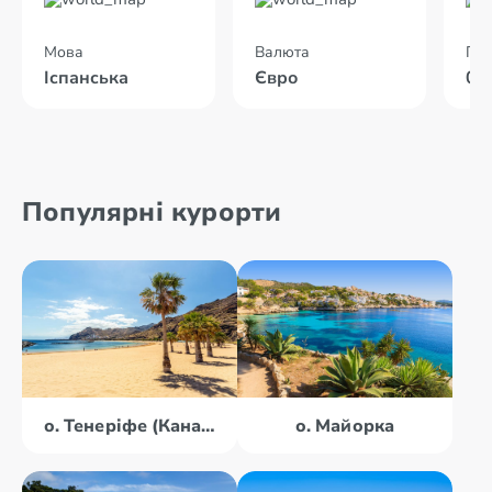
Мова
Валюта
Пол
Іспанська
Євро
04
Популярні курорти
о. Тенеріфе (Канари)
о. Майорка