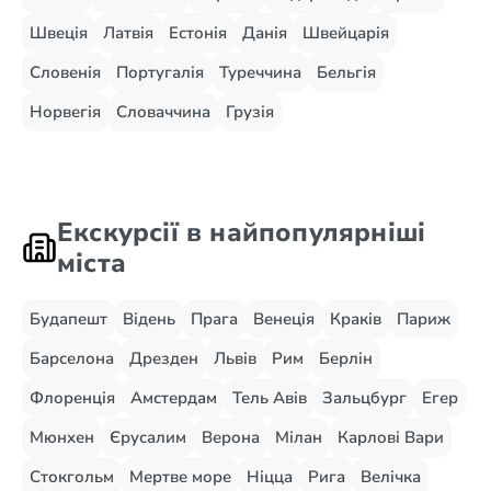
Швеція
Латвія
Естонія
Данія
Швейцарія
Словенія
Португалія
Туреччина
Бельгія
Норвегія
Словаччина
Грузія
Екскурсії в найпопулярніші
міста
Будапешт
Відень
Прага
Венеція
Краків
Париж
Барселона
Дрезден
Львів
Рим
Берлін
Флоренція
Амстердам
Тель Авів
Зальцбург
Егер
Мюнхен
Єрусалим
Верона
Мілан
Карлові Вари
Стокгольм
Мертве море
Ніцца
Рига
Велічка