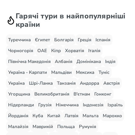
Гарячі тури в найпопулярніші
країни
Туреччина
Єгипет
Болгарія
Греція
Іспанія
Чорногорія
ОАЕ
Кіпр
Хорватія
Італія
Північна Македонія
Албанія
Домінікана
Індія
Україна - Карпати
Мальдіви
Мексика
Туніс
Україна
Шрі-Ланка
Танзанія
Андорра
Австрія
Угорщина
Великобританія
В'єтнам
Гонконг
Нідерланди
Грузія
Німеччина
Індонезія
Ізраїль
Йорданія
Куба
Китай
Латвія
Мальта
Марокко
Малайзія
Маврикій
Польща
Румунія