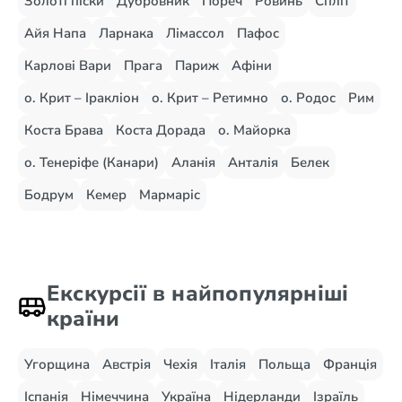
Золоті піски
Дубровник
Пореч
Ровинь
Спліт
Айя Напа
Ларнака
Лімассол
Пафос
Карлові Вари
Прага
Париж
Афіни
о. Крит – Іракліон
о. Крит – Ретимно
о. Родос
Рим
Коста Брава
Коста Дорада
о. Майорка
о. Тенеріфе (Канари)
Аланія
Анталія
Белек
Бодрум
Кемер
Мармаріс
Екскурсії в найпопулярніші
країни
Угорщина
Австрія
Чехія
Італія
Польща
Франція
Іспанія
Німеччина
Україна
Нідерланди
Ізраїль