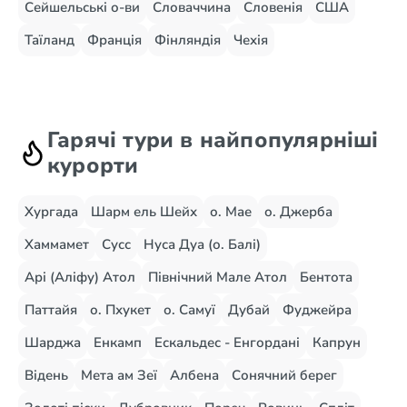
Сейшельські о-ви
Словаччина
Словенія
США
Таїланд
Франція
Фінляндія
Чехія
Гарячі тури в найпопулярніші
курорти
Хургада
Шарм ель Шейх
о. Мае
о. Джерба
Хаммамет
Сусс
Нуса Дуа (о. Балі)
Арі (Аліфу) Атол
Північний Мале Атол
Бентота
Паттайя
о. Пхукет
о. Самуї
Дубай
Фуджейра
Шарджа
Енкамп
Ескальдес - Енгордані
Капрун
Відень
Мета ам Зеї
Албена
Сонячний берег