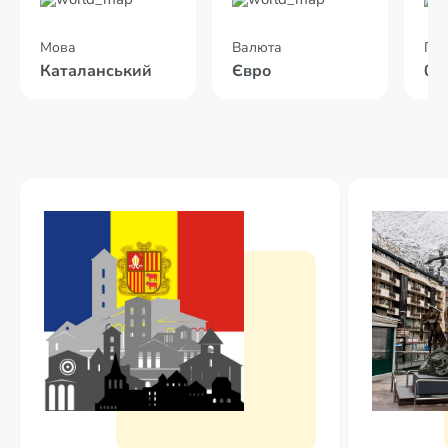
Мова
Валюта
Пол
Каталанський
Євро
03