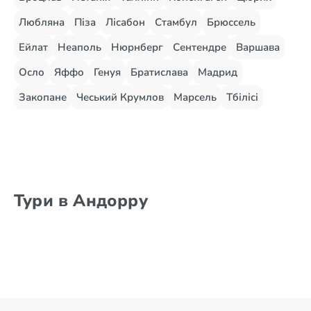
Любляна
Піза
Лісабон
Стамбул
Брюссель
Ейлат
Неаполь
Нюрнберг
Сентендре
Варшава
Осло
Яффо
Генуя
Братислава
Мадрид
Закопане
Чеський Крумлов
Марсель
Тбілісі
Тури в Андорру