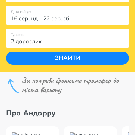
Дата виїзду
16 сер
,
нд
-
22 сер
,
сб
Туристи
2 дорослих
ЗНАЙТИ
За потреби бронюємо трансфер до
міста вильоту
Про Андорру