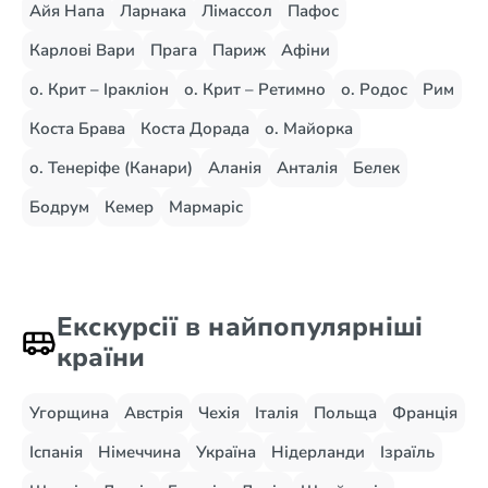
Айя Напа
Ларнака
Лімассол
Пафос
Карлові Вари
Прага
Париж
Афіни
о. Крит – Іракліон
о. Крит – Ретимно
о. Родос
Рим
Коста Брава
Коста Дорада
о. Майорка
о. Тенеріфе (Канари)
Аланія
Анталія
Белек
Бодрум
Кемер
Мармаріс
Екскурсії в найпопулярніші
країни
Угорщина
Австрія
Чехія
Італія
Польща
Франція
Іспанія
Німеччина
Україна
Нідерланди
Ізраїль