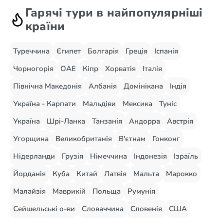
Гарячі тури в найпопулярніші
країни
Туреччина
Єгипет
Болгарія
Греція
Іспанія
Чорногорія
ОАЕ
Кіпр
Хорватія
Італія
Північна Македонія
Албанія
Домінікана
Індія
Україна - Карпати
Мальдіви
Мексика
Туніс
Україна
Шрі-Ланка
Танзанія
Андорра
Австрія
Угорщина
Великобританія
В'єтнам
Гонконг
Нідерланди
Грузія
Німеччина
Індонезія
Ізраїль
Йорданія
Куба
Китай
Латвія
Мальта
Марокко
Малайзія
Маврикій
Польща
Румунія
Сейшельські о-ви
Словаччина
Словенія
США