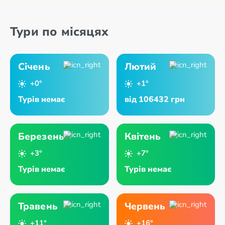
Тури по місяцях
Січень
Лютий
+0°
+1°
Турів немає
від 106432 грн
Березень
Квітень
+3°
+7°
Турів немає
Турів немає
Травень
Червень
+11°
+16°