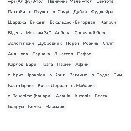
Арі (Аліфу) Атол
Північний Мале Атол
Бентота
Паттайя
о. Пхукет
о. Самуї
Дубай
Фуджейра
Шарджа
Енкамп
Ескальдес - Енгордані
Капрун
Відень
Мета ам Зеї
Албена
Сонячний берег
Золоті піски
Дубровник
Пореч
Ровинь
Спліт
Айя Напа
Ларнака
Лімассол
Пафос
Карлові Вари
Прага
Париж
Афіни
о. Крит – Іракліон
о. Крит – Ретимно
о. Родос
Рим
Коста Брава
Коста Дорада
о. Майорка
о. Тенеріфе (Канари)
Аланія
Анталія
Белек
Бодрум
Кемер
Мармаріс