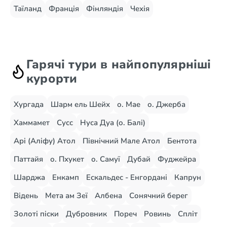
Таїланд
Франція
Фінляндія
Чехія
Гарячі тури в найпопулярніші
курорти
Хургада
Шарм ель Шейх
о. Мае
о. Джерба
Хаммамет
Сусс
Нуса Дуа (о. Балі)
Арі (Аліфу) Атол
Північний Мале Атол
Бентота
Паттайя
о. Пхукет
о. Самуї
Дубай
Фуджейра
Шарджа
Енкамп
Ескальдес - Енгордані
Капрун
Відень
Мета ам Зеї
Албена
Сонячний берег
Золоті піски
Дубровник
Пореч
Ровинь
Спліт