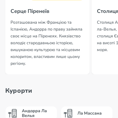
Серце Піренеїв
Столиця
Розташована між Францією та
Столиця А
Іспанією, Андорра по праву зайняла
ла-Велья,
своє місце на Піренеях. Князівство
столиця Є
володіє стародавньою історією,
на висоті 
вишуканою культурою та місцевим
моря.
колоритом, властивим лише цьому
регіону.
Курорти
Андорра Ла
Ла Массана
Велья