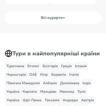
Всі курорти
Тури в найпопулярніші країни
Туреччина
Єгипет
Болгарія
Греція
Іспанія
Чорногорія
ОАЕ
Кіпр
Хорватія
Італія
Північна Македонія
Албанія
Домінікана
Індія
Україна - Карпати
Мальдіви
Мексика
Туніс
Україна
Шрі-Ланка
Танзанія
Андорра
Австрія