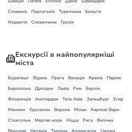
Швеція
Латвія
Естонія
Данія
Швейцарія
Словенія
Португалія
Туреччина
Бельгія
Норвегія
Словаччина
Грузія
Екскурсії в найпопулярніші
міста
Будапешт
Відень
Прага
Венеція
Краків
Париж
Барселона
Дрезден
Львів
Рим
Берлін
Флоренція
Амстердам
Тель Авів
Зальцбург
Егер
Мюнхен
Єрусалим
Верона
Мілан
Карлові Вари
Стокгольм
Мертве море
Ніцца
Рига
Велічка
Вроцлав
Нетанія
Таллінн
Копенгаген
Цюрих