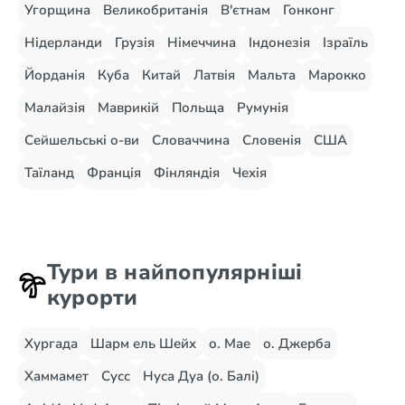
Угорщина
Великобританія
В'єтнам
Гонконг
Нідерланди
Грузія
Німеччина
Індонезія
Ізраїль
Йорданія
Куба
Китай
Латвія
Мальта
Марокко
Малайзія
Маврикій
Польща
Румунія
Сейшельські о-ви
Словаччина
Словенія
США
Таїланд
Франція
Фінляндія
Чехія
Тури в найпопулярніші
курорти
Хургада
Шарм ель Шейх
о. Мае
о. Джерба
Хаммамет
Сусс
Нуса Дуа (о. Балі)