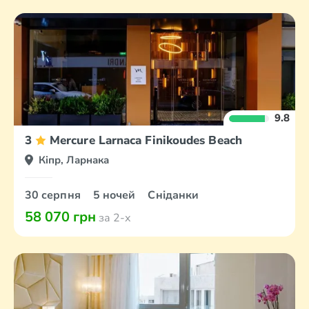
9.8
3
Mercure Larnaca Finikoudes Beach
Кіпр, Ларнака
30 серпня
5 ночей
Сніданки
58 070 грн
за 2-х