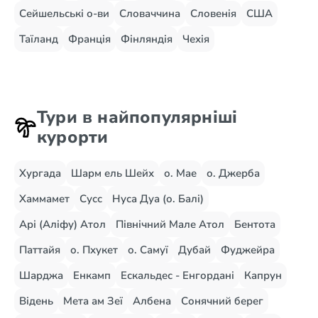
Сейшельські о-ви
Словаччина
Словенія
США
Таїланд
Франція
Фінляндія
Чехія
Тури в найпопулярніші
курорти
Хургада
Шарм ель Шейх
о. Мае
о. Джерба
Хаммамет
Сусс
Нуса Дуа (о. Балі)
Арі (Аліфу) Атол
Північний Мале Атол
Бентота
Паттайя
о. Пхукет
о. Самуї
Дубай
Фуджейра
Шарджа
Енкамп
Ескальдес - Енгордані
Капрун
Відень
Мета ам Зеї
Албена
Сонячний берег