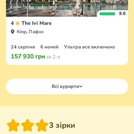
9.6
4
The Ivi Mare
Кіпр, Пафос
24 серпня
6 ночей
Ультра все включено
157 930 грн
за 2-х
Всі курорти
3 зірки