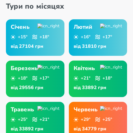
Тури по місяцях
Січень
Лютий
+15°
+18°
+16°
+17°
від 27104 грн
від 31810 грн
Березень
Квітень
+18°
+17°
+21°
+18°
від 29556 грн
від 33892 грн
Травень
Червень
+25°
+21°
+29°
+25°
від 33892 грн
від 34779 грн