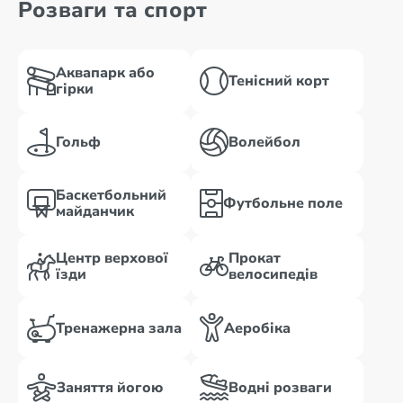
Розваги та спорт
Аквапарк або
Тенісний корт
гірки
Гольф
Волейбол
Баскетбольний
Футбольне поле
майданчик
Центр верхової
Прокат
їзди
велосипедів
Тренажерна зала
Аеробіка
Заняття йогою
Водні розваги