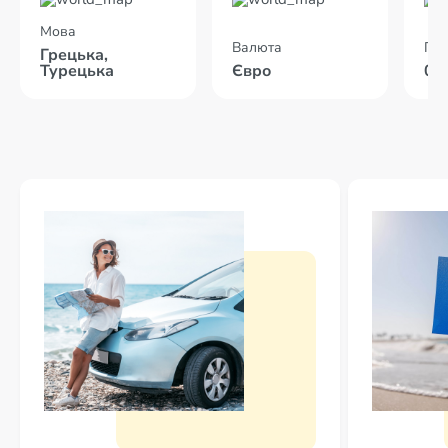
Мова
Валюта
Пол
Грецька,
Турецька
Євро
02