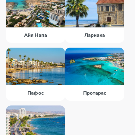
Айя Напа
Ларнака
Пафос
Протарас