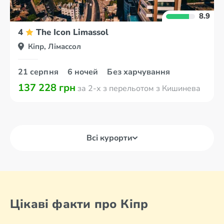
8.9
4
The Icon Limassol
Кіпр, Лімассол
21 серпня
6 ночей
Без харчування
137 228 грн
за 2-х з перельотом з Кишинева
Всі курорти
Цікаві факти про Кіпр