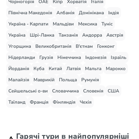
Чорногорія
ОАЕ
Кіпр
Хорватія
Італія
Північна Македонія
Албанія
Домінікана
Індія
Україна - Карпати
Мальдіви
Мексика
Туніс
Україна
Шрі-Ланка
Танзанія
Андорра
Австрія
Угорщина
Великобританія
В'єтнам
Гонконг
Нідерланди
Грузія
Німеччина
Індонезія
Ізраїль
Йорданія
Куба
Китай
Латвія
Мальта
Марокко
Малайзія
Маврикій
Польща
Румунія
Сейшельські о-ви
Словаччина
Словенія
США
Таїланд
Франція
Фінляндія
Чехія
Гарячі тури в найпопулярніші