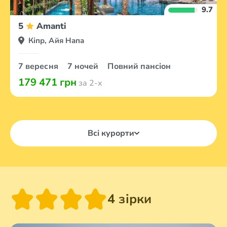
9.7
5
Amanti
Кіпр, Айя Напа
7 вересня
7 ночей
Повний пансіон
179 471 грн
за 2-х
Всі курорти
4 зірки