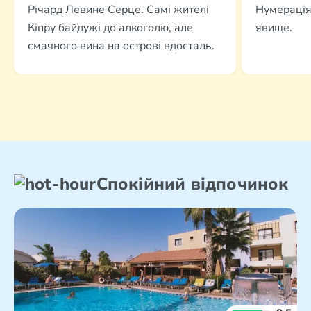
Річард Левине Серце. Самі жителі
Нумерація
Кіпру байдужі до алкоголю, але
явище.
смачного вина на острові вдосталь.
Спокійний відпочинок