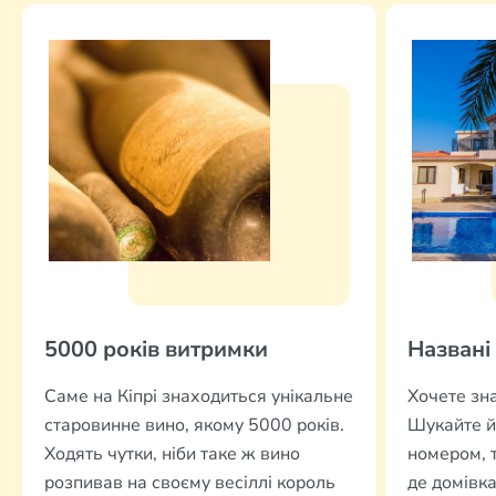
5000 років витримки
Названі
Саме на Кіпрі знаходиться унікальне
Хочете зна
старовинне вино, якому 5000 років.
Шукайте й
Ходять чутки, ніби таке ж вино
номером, т
розпивав на своєму весіллі король
де домівк