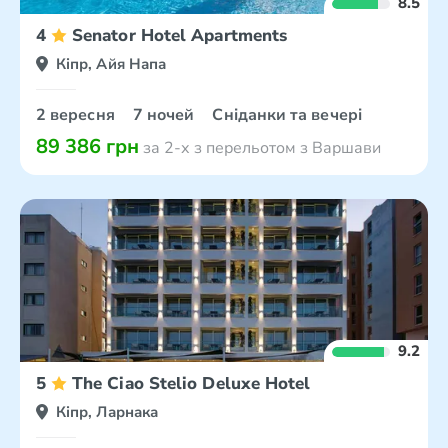
8.5
4
Senator Hotel Apartments
Кіпр, Айя Напа
2 вересня
7 ночей
Сніданки та вечері
89 386 грн
за 2-х з перельотом з Варшави
9.2
5
The Ciao Stelio Deluxe Hotel
Кіпр, Ларнака