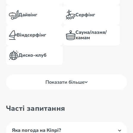
Дайвінг
Серфінг
Сауна/лазня/
Віндсерфінг
хамам
Диско-клуб
Показати більше
Часті запитання
Яка погода на Кіпрі?