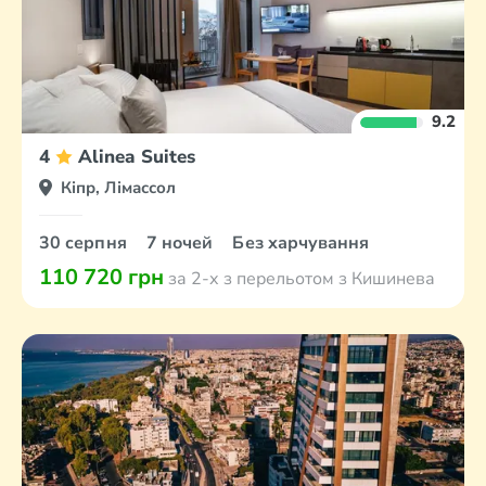
9.2
4
Alinea Suites
Кіпр, Лімассол
30 серпня
7 ночей
Без харчування
110 720 грн
за 2-х з перельотом з Кишинева