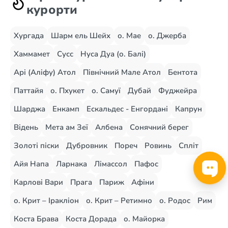
курорти
Хургада
Шарм ель Шейх
о. Мае
о. Джерба
Хаммамет
Сусс
Нуса Дуа (о. Балі)
Арі (Аліфу) Атол
Північний Мале Атол
Бентота
Паттайя
о. Пхукет
о. Самуї
Дубай
Фуджейра
Шарджа
Енкамп
Ескальдес - Енгордані
Капрун
Відень
Мета ам Зеї
Албена
Сонячний берег
Золоті піски
Дубровник
Пореч
Ровинь
Спліт
Айя Напа
Ларнака
Лімассол
Пафос
Карлові Вари
Прага
Париж
Афіни
о. Крит – Іракліон
о. Крит – Ретимно
о. Родос
Рим
Коста Брава
Коста Дорада
о. Майорка