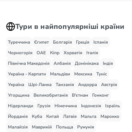
Тури в найпопулярніші країни
Туреччина
Єгипет
Болгарія
Греція
Іспанія
Чорногорія
ОАЕ
Кіпр
Хорватія
Італія
Північна Македонія
Албанія
Домінікана
Індія
Україна - Карпати
Мальдіви
Мексика
Туніс
Україна
Шрі-Ланка
Танзанія
Андорра
Австрія
Угорщина
Великобританія
В'єтнам
Гонконг
Нідерланди
Грузія
Німеччина
Індонезія
Ізраїль
Йорданія
Куба
Китай
Латвія
Мальта
Марокко
Малайзія
Маврикій
Польща
Румунія