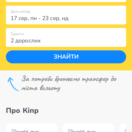
Дата виїзду
17 сер
,
пн
-
23 сер
,
нд
Туристи
2 дорослих
ЗНАЙТИ
За потреби бронюємо трансфер до
міста вильоту
Про Кіпр