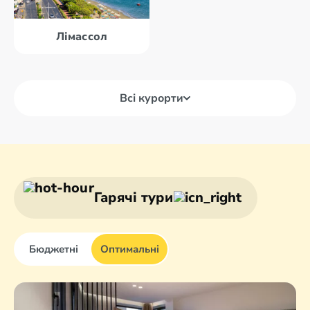
Лімассол
Всі курорти
Айя Напа
Ларнака
Кірінія
Лімассол
Гарячі тури
Бюджетні
Оптимальні