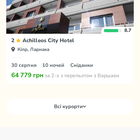
8.7
2
Achilleos City Hotel
Кіпр, Ларнака
30 серпня
10 ночей
Сніданки
64 779 грн
за 2-х з перельотом з Варшави
Всі курорти