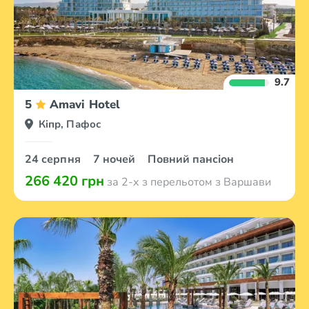
9.7
5
Amavi Hotel
Кіпр, Пафос
24 серпня
7 ночей
Повний пансіон
266 420 грн
за 2-х з перельотом з Варшави