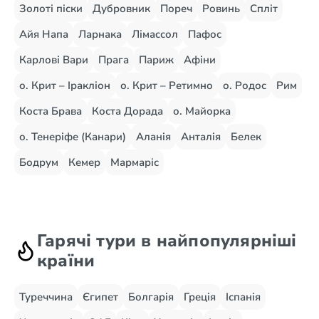
Золоті піски
Дубровник
Пореч
Ровинь
Спліт
Айя Напа
Ларнака
Лімассол
Пафос
Карлові Вари
Прага
Париж
Афіни
о. Крит – Іракліон
о. Крит – Ретимно
о. Родос
Рим
Коста Брава
Коста Дорада
о. Майорка
о. Тенеріфе (Канари)
Аланія
Анталія
Белек
Бодрум
Кемер
Мармаріс
Гарячі тури в найпопулярніші
країни
Туреччина
Єгипет
Болгарія
Греція
Іспанія