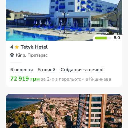
8.0
4
Tetyk Hotel
Кіпр, Протарас
6 вересня
5 ночей
Сніданки та вечері
72 919 грн
за 2-х з перельотом з Кишинева