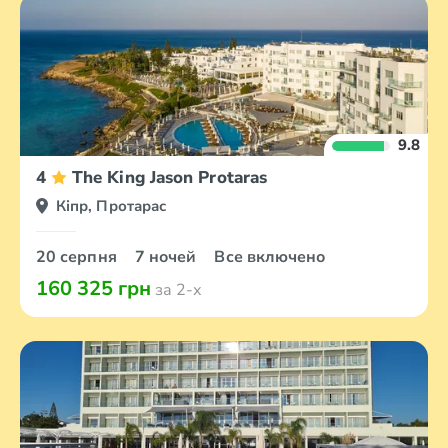
9.8
4
The King Jason Protaras
Кіпр, Протарас
20 серпня
7 ночей
Все включено
160 325 грн
за 2-х