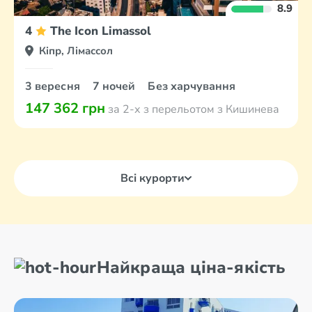
8.9
4
The Icon Limassol
Кіпр, Лімассол
3 вересня
7 ночей
Без харчування
147 362 грн
за 2-х з перельотом з Кишинева
Всі курорти
Найкраща ціна-якість