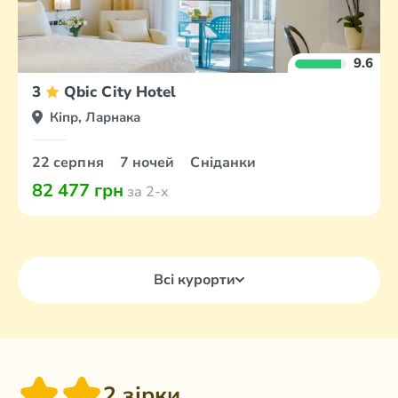
9.6
3
Qbic City Hotel
Кіпр, Ларнака
22 серпня
7 ночей
Сніданки
82 477 грн
за 2-х
Всі курорти
2 зірки