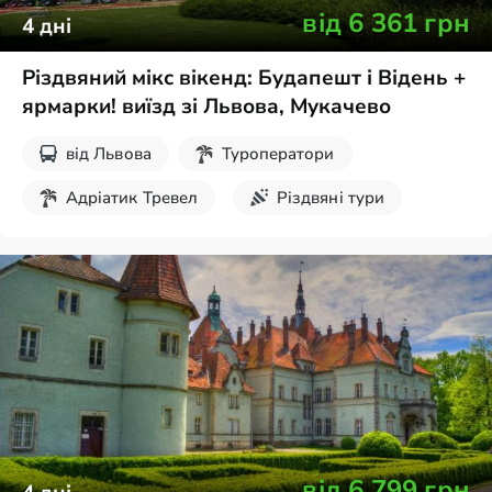
від
6 361
грн
4
дні
Різдвяний мікс вікенд: Будапешт і Відень +
ярмарки! виїзд зі Львова, Мукачево
від
Львова
Туроператори
Адріатик Тревел
Різдвяні тури
Екскурсії на вихідні
від
6 799
грн