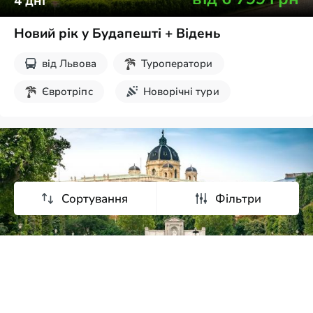
4
дні
Новий рік у Будапешті + Відень
від
Львова
Туроператори
Євротріпс
Новорічні тури
Екскурсії на вихідні
Сортування
Фільтри
від
6 821
грн
4
дні
Автобусний Тур кавовий вікенд: 2 дні у