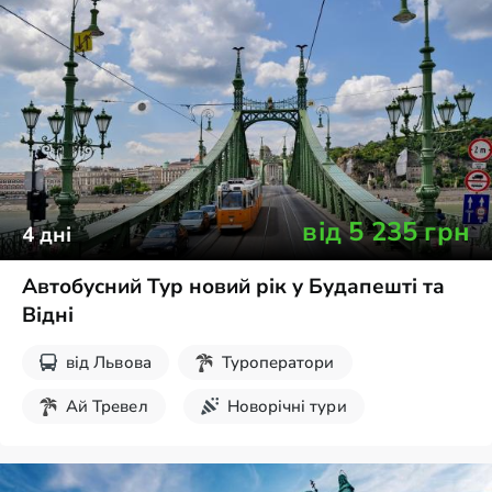
від
5 235
грн
4
дні
Автобусний Тур новий рік у Будапешті та
Відні
від
Львова
Туроператори
Ай Тревел
Новорічні тури
Екскурсії на вихідні