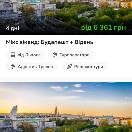
від
6 361
грн
4
дні
Мікс вікенд: Будапешт + Відень
від
Львова
Туроператори
Адріатик Тревел
Різдвяні тури
Новорічні тури
Екскурсії на вихідні