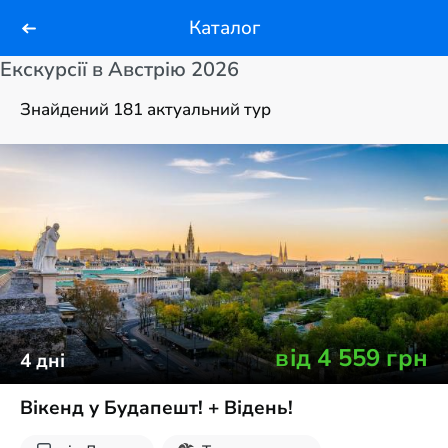
Каталог
Екскурсії в Австрію 2026
Знайдений 181 актуальний тур
від
4 559
грн
4
дні
Вікенд у Будапешт! + Відень!