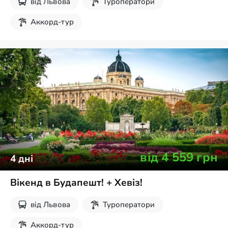
від
Львова
Туроператори
Аккорд-тур
від
4 559
грн
4
дні
Вікенд в Будапешт! + Хевіз!
від
Львова
Туроператори
Аккорд-тур