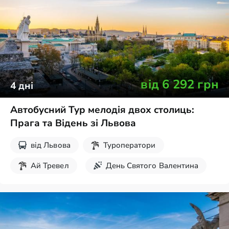
Екскурсії на вихідні
від
6 292
грн
4
дні
Автобусний Тур мелодія двох столиць:
Прага та Відень зі Львова
від
Львова
Туроператори
Ай Тревел
День Святого Валентина
Різдвяні тури
Великдень
Новорічні тури
Екскурсії на вихідні