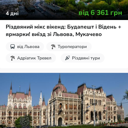
від
6 361
грн
4
дні
Різдвяний мікс вікенд: Будапешт і Відень +
ярмарки! виїзд зі Львова, Мукачево
від
Львова
Туроператори
Адріатик Тревел
Різдвяні тури
Екскурсії на вихідні