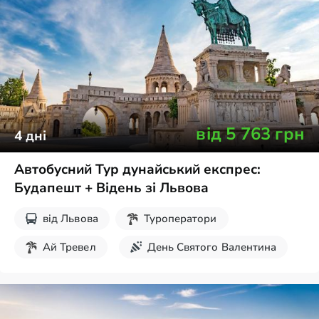
від
5 763
грн
4
дні
Автобусний Тур дунайський експрес:
Будапешт + Відень зі Львова
від
Львова
Туроператори
Ай Тревел
День Святого Валентина
Різдвяні тури
Травневі свята
Великдень
Новорічні тури