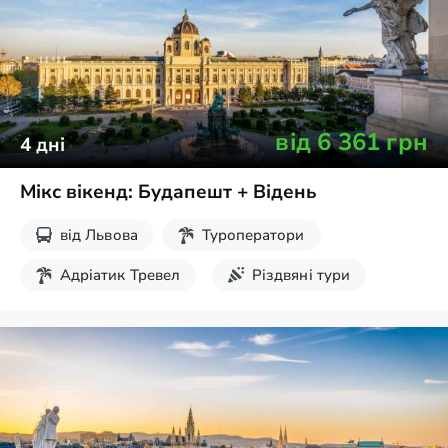
від
6 361
грн
4
дні
Мікс вікенд: Будапешт + Відень
від
Львова
Туроператори
Адріатик Тревел
Різдвяні тури
Новорічні тури
Екскурсії на вихідні