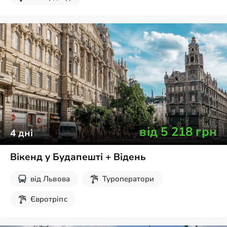
від
5 218
грн
4
дні
Вікенд у Будапешті + Відень
від
Львова
Туроператори
Євротріпс