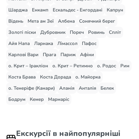
Шарджа
Енкамп
Ескальдес - Енгордані
Капрун
Відень
Мета ам Зеї
Албена
Сонячний берег
Золоті піски
Дубровник
Пореч
Ровинь
Спліт
Айя Напа
Ларнака
Лімассол
Пафос
Карлові Вари
Прага
Париж
Афіни
о. Крит – Іракліон
о. Крит – Ретимно
о. Родос
Рим
Коста Брава
Коста Дорада
о. Майорка
о. Тенеріфе (Канари)
Аланія
Анталія
Белек
Бодрум
Кемер
Мармаріс
Екскурсії в найпопулярніші