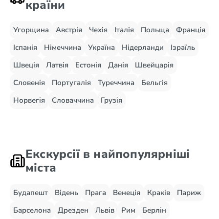
країни
Угорщина
Австрія
Чехія
Італія
Польща
Франція
Іспанія
Німеччина
Україна
Нідерланди
Ізраїль
Швеція
Латвія
Естонія
Данія
Швейцарія
Словенія
Португалія
Туреччина
Бельгія
Норвегія
Словаччина
Грузія
Екскурсії в найпопулярніші
міста
Будапешт
Відень
Прага
Венеція
Краків
Париж
Барселона
Дрезден
Львів
Рим
Берлін