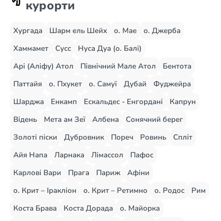
курорти
Хургада
Шарм ель Шейх
о. Мае
о. Джерба
Хаммамет
Сусс
Нуса Дуа (о. Балі)
Арі (Аліфу) Атол
Північний Мале Атол
Бентота
Паттайя
о. Пхукет
о. Самуї
Дубай
Фуджейра
Шарджа
Енкамп
Ескальдес - Енгордані
Капрун
Відень
Мета ам Зеї
Албена
Сонячний берег
Золоті піски
Дубровник
Пореч
Ровинь
Спліт
Айя Напа
Ларнака
Лімассол
Пафос
Карлові Вари
Прага
Париж
Афіни
о. Крит – Іракліон
о. Крит – Ретимно
о. Родос
Рим
Коста Брава
Коста Дорада
о. Майорка