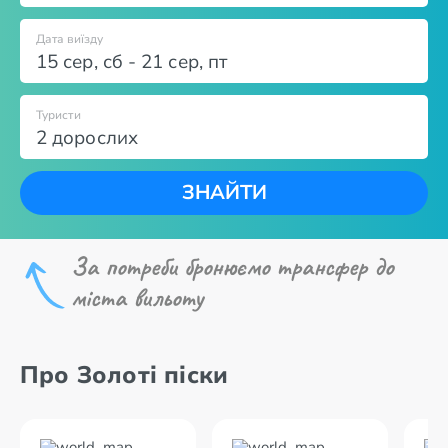
Дата виїзду
15 сер
,
сб
-
21 сер
,
пт
Туристи
2 дорослих
ЗНАЙТИ
За потреби бронюємо трансфер до
міста вильоту
Про Золоті піски