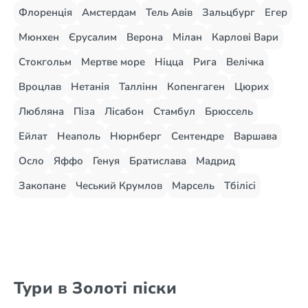
Флоренція
Амстердам
Тель Авів
Зальцбург
Егер
Мюнхен
Єрусалим
Верона
Мілан
Карлові Вари
Стокгольм
Мертве море
Ніцца
Рига
Велічка
Вроцлав
Нетанія
Таллінн
Копенгаген
Цюрих
Любляна
Піза
Лісабон
Стамбул
Брюссель
Ейлат
Неаполь
Нюрнберг
Сентендре
Варшава
Осло
Яффо
Генуя
Братислава
Мадрид
Закопане
Чеський Крумлов
Марсель
Тбілісі
Тури в Золоті піски