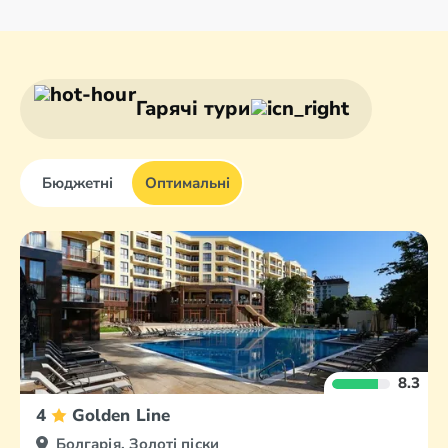
Албена
Бансько
Балчик
Боровець
Гарячі тури
Бюджетні
Оптимальні
8.3
4
Golden Line
Болгарія, Золоті піски