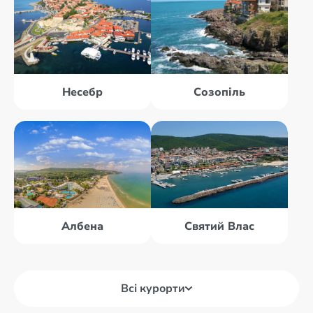
Несебр
Созопіль
Албена
Святий Влас
Всі курорти