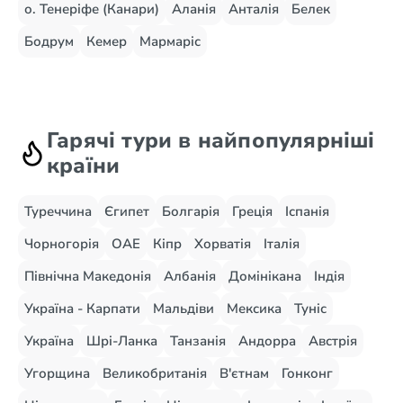
о. Тенеріфе (Канари)
Аланія
Анталія
Белек
Бодрум
Кемер
Мармаріс
Гарячі тури в найпопулярніші
країни
Туреччина
Єгипет
Болгарія
Греція
Іспанія
Чорногорія
ОАЕ
Кіпр
Хорватія
Італія
Північна Македонія
Албанія
Домінікана
Індія
Україна - Карпати
Мальдіви
Мексика
Туніс
Україна
Шрі-Ланка
Танзанія
Андорра
Австрія
Угорщина
Великобританія
В'єтнам
Гонконг