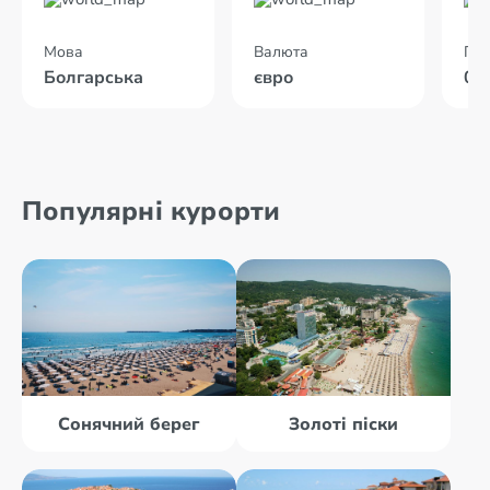
Мова
Валюта
Пол
Болгарська
євро
01
Популярні курорти
Сонячний берег
Золоті піски