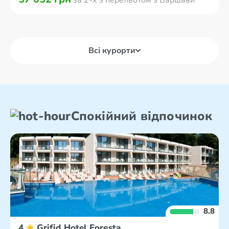
за 2-х з перельотом з Варшави
Всі курорти
Спокійний відпочинок
8.8
4
Grifid Hotel Foresta