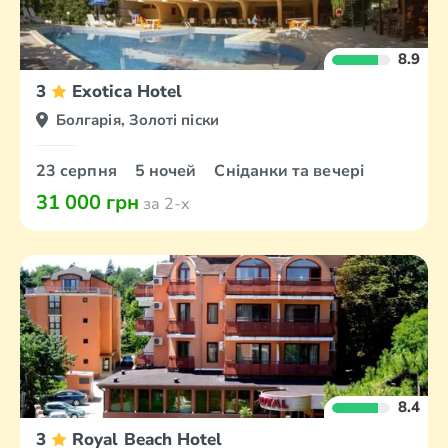
8.9
3
Exotica Hotel
Болгарія, Золоті піски
23 серпня
5 ночей
Сніданки та вечері
31 000 грн
за 2-х
8.4
3
Royal Beach Hotel