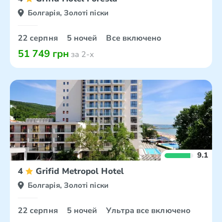
Болгарія, Золоті піски
22 серпня
5 ночей
Все включено
51 749 грн
за 2-х
9.1
4
Grifid Metropol Hotel
Болгарія, Золоті піски
22 серпня
5 ночей
Ультра все включено