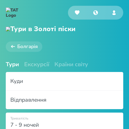
Тури в Золоті піски
Болгарія
Тури
Екскурсії
Країни світу
Куди
Відправлення
Тривалість
7 - 9 ночей