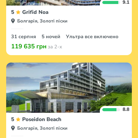
9.1
5
Grifid Noa
Болгарія, Золоті піски
31 серпня
5 ночей
Ультра все включено
119 635 грн
за 2-х
8.8
5
Poseidon Beach
Болгарія, Золоті піски