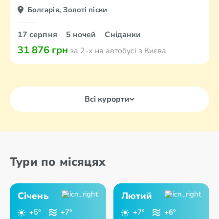
Болгарія, Золоті піски
17 серпня
5 ночей
Сніданки
31 876 грн
за 2-х на автобусі з Києва
Всі курорти
Тури по місяцях
Січень
Лютий
+5°
+7°
+7°
+6°