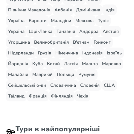
Північна Македонія
Албанія
Домінікана
Індія
Україна - Карпати
Мальдіви
Мексика
Туніс
Україна
Шрі-Ланка
Танзанія
Андорра
Австрія
Угорщина
Великобританія
В'єтнам
Гонконг
Нідерланди
Грузія
Німеччина
Індонезія
Ізраїль
Йорданія
Куба
Китай
Латвія
Мальта
Марокко
Малайзія
Маврикій
Польща
Румунія
Сейшельські о-ви
Словаччина
Словенія
США
Таїланд
Франція
Фінляндія
Чехія
Тури в найпопулярніші