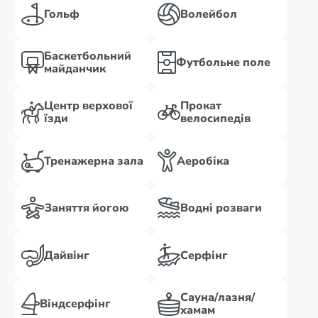
Гольф
Волейбол
Баскетбольний
Футбольне поле
майданчик
Центр верхової
Прокат
їзди
велосипедів
Тренажерна зала
Аеробіка
Заняття йогою
Водні розваги
Дайвінг
Серфінг
Сауна/лазня/
Віндсерфінг
хамам