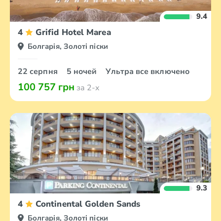
9.4
4
Grifid Hotel Marea
Болгарія, Золоті піски
22 серпня
5 ночей
Ультра все включено
100 757 грн
за 2-х
9.3
4
Continental Golden Sands
Болгарія, Золоті піски