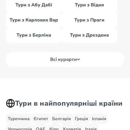
Тури з Абу Дабі
Тури з Відня
Тури з Карлових Вар
Тури з Праги
Тури з Берліна
Тури з Дрездена
Всі курорти
Тури в найпопулярніші країни
Туреччина
Єгипет
Болгарія
Греція
Іспанія
Чорногорія
ОАЕ
Кіпр
Хорватія
Італія