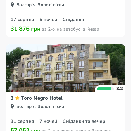
Болгарія, Золоті піски
17 серпня
5 ночей
Сніданки
31 876 грн
за 2-х на автобусі з Києва
8.2
3
Toro Negro Hotel
Болгарія, Золоті піски
31 серпня
7 ночей
Сніданки та вечері
57 052 грн