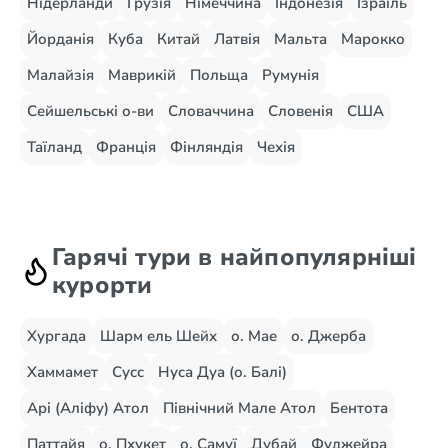
Нідерланди
Грузія
Німеччина
Індонезія
Ізраїль
Йорданія
Куба
Китай
Латвія
Мальта
Марокко
Малайзія
Маврикій
Польща
Румунія
Сейшельські о-ви
Словаччина
Словенія
США
Таїланд
Франція
Фінляндія
Чехія
Гарячі тури в найпопулярніші
курорти
Хургада
Шарм ель Шейх
о. Мае
о. Джерба
Хаммамет
Сусс
Нуса Дуа (о. Балі)
Арі (Аліфу) Атол
Північний Мале Атол
Бентота
Паттайя
о. Пхукет
о. Самуї
Дубай
Фуджейра