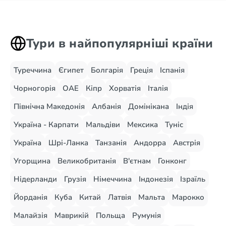
Тури в найпопулярніші країни
Туреччина
Єгипет
Болгарія
Греція
Іспанія
Чорногорія
ОАЕ
Кіпр
Хорватія
Італія
Північна Македонія
Албанія
Домінікана
Індія
Україна - Карпати
Мальдіви
Мексика
Туніс
Україна
Шрі-Ланка
Танзанія
Андорра
Австрія
Угорщина
Великобританія
В'єтнам
Гонконг
Нідерланди
Грузія
Німеччина
Індонезія
Ізраїль
Йорданія
Куба
Китай
Латвія
Мальта
Марокко
Малайзія
Маврикій
Польща
Румунія