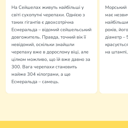
На Сейшелах живуть найбільші у
Морський 
світі сухопутні черепахи. Однією з
має незви
таких гігантів є двохсотрічна
найбільшим
Есмеральда – відомий сейшельський
років, йог
довгожитель. Правда, точний вік її
діаметр – 
невідомий, оскільки знайшли
красується
черепаху вже в дорослому віці, але
на штампі,
цілком можливо, що їй вже давно за
300. Вага черепахи становить
майже 304 кілограми, а ще
Есмеральда – самець.