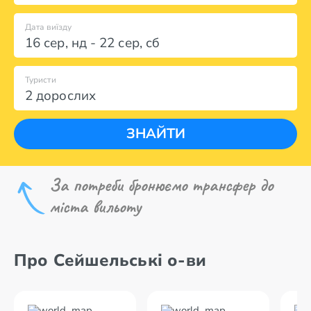
Дата виїзду
16 сер
,
нд
-
22 сер
,
сб
Туристи
2 дорослих
ЗНАЙТИ
За потреби бронюємо трансфер до
міста вильоту
Про Сейшельські о-ви