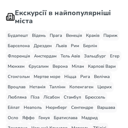
Екскурсії в найпопулярніші
міста
Будапешт
Відень
Прага
Венеція
Краків
Париж
Барселона
Дрезден
Львів
Рим
Берлін
Флоренція
Амстердам
Тель Авів
Зальцбург
Егер
Мюнхен
Єрусалим
Верона
Мілан
Карлові Вари
Стокгольм
Мертве море
Ніцца
Рига
Велічка
Вроцлав
Нетанія
Таллінн
Копенгаген
Цюрих
Любляна
Піза
Лісабон
Стамбул
Брюссель
Ейлат
Неаполь
Нюрнберг
Сентендре
Варшава
Осло
Яффо
Генуя
Братислава
Мадрид