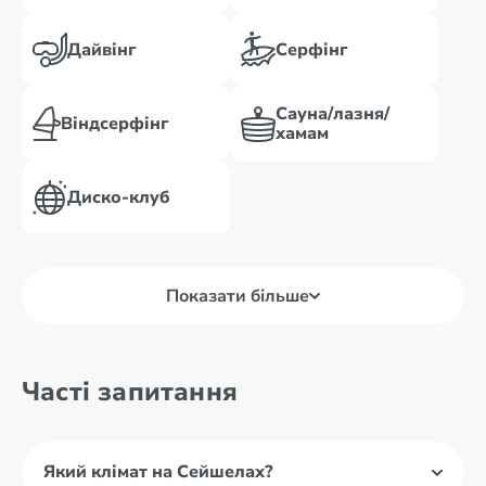
Дайвінг
Серфінг
Сауна/лазня/
Віндсерфінг
хамам
Диско-клуб
Показати більше
Часті запитання
Який клімат на Сейшелах?