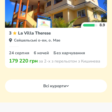
8.9
3
La Villa Therese
Сейшельські о-ви, о. Мае
24 серпня
6 ночей
Без харчування
179 220 грн
за 2-х з перельотом з Кишинева
Всі курорти