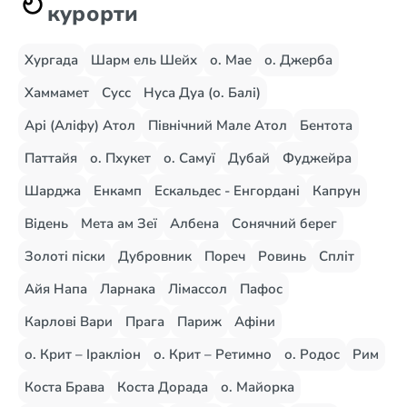
курорти
Хургада
Шарм ель Шейх
о. Мае
о. Джерба
Хаммамет
Сусс
Нуса Дуа (о. Балі)
Арі (Аліфу) Атол
Північний Мале Атол
Бентота
Паттайя
о. Пхукет
о. Самуї
Дубай
Фуджейра
Шарджа
Енкамп
Ескальдес - Енгордані
Капрун
Відень
Мета ам Зеї
Албена
Сонячний берег
Золоті піски
Дубровник
Пореч
Ровинь
Спліт
Айя Напа
Ларнака
Лімассол
Пафос
Карлові Вари
Прага
Париж
Афіни
о. Крит – Іракліон
о. Крит – Ретимно
о. Родос
Рим
Коста Брава
Коста Дорада
о. Майорка