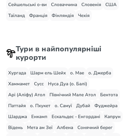
Сейшельські о-ви
Словаччина
Словенія
США
Таїланд
Франція
Фінляндія
Чехія
Тури в найпопулярніші
курорти
Хургада
Шарм ель Шейх
о. Мае
о. Джерба
Хаммамет
Сусс
Нуса Дуа (о. Балі)
Арі (Аліфу) Атол
Північний Мале Атол
Бентота
Паттайя
о. Пхукет
о. Самуї
Дубай
Фуджейра
Шарджа
Енкамп
Ескальдес - Енгордані
Капрун
Відень
Мета ам Зеї
Албена
Сонячний берег