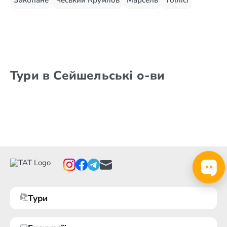
Закопане
Чеський Крумлов
Марсель
Тбілісі
Тури в Сейшельські о-ви
Тури