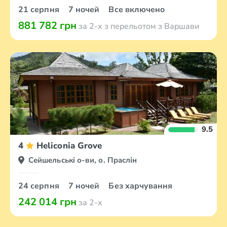
21 серпня
7 ночей
Все включено
881 782 грн
за 2-х з перельотом з Варшави
9.5
4
Heliconia Grove
Сейшельські о-ви, о. Праслін
24 серпня
7 ночей
Без харчування
242 014 грн
за 2-х