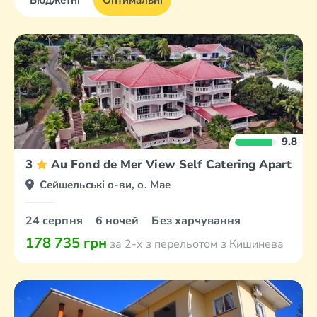
Бюджетні
Оптимальні
9.8
3
Au Fond de Mer View Self Catering Apartmen
Сейшельські о-ви, о. Мае
24 серпня
6 ночей
Без харчування
178 735 грн
за 2-х з перельотом з Кишинева