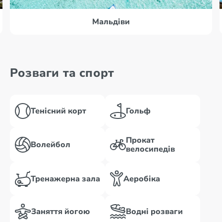
Мальдіви
Розваги та спорт
Тенісний корт
Гольф
Прокат
Волейбол
велосипедів
Тренажерна зала
Аеробіка
Заняття йогою
Водні розваги