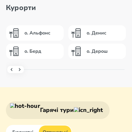
Курорти
о. Альфонс
о. Денис
о. Берд
о. Дерош
Гарячі тури