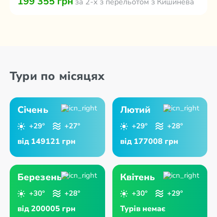
199 355 грн
за 2-х з перельотом з Кишинева
Тури по місяцях
Січень
Лютий
+29°
+27°
+29°
+28°
від 149121 грн
від 177008 грн
Березень
Квітень
+30°
+28°
+30°
+29°
від 200005 грн
Турів немає