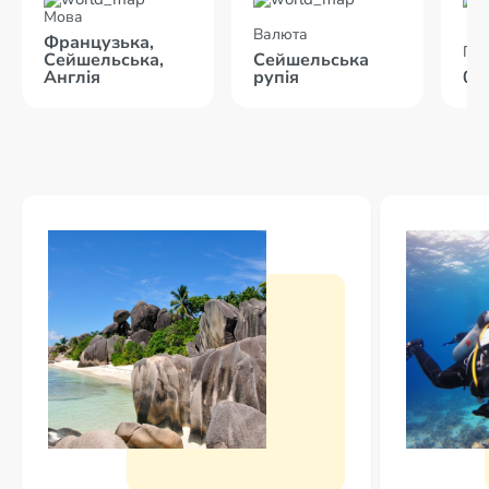
Мова
Валюта
Французька,
Пол
Сейшельська,
Сейшельська
Англія
рупія
09