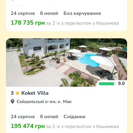
24 серпня
6 ночей
Без харчування
178 735 грн
за 2-х з перельотом з Кишинева
9.0
3
Koket Villa
Сейшельські о-ви, о. Мае
24 серпня
6 ночей
Сніданки
195 474 грн
за 2-х з перельотом з Кишинева