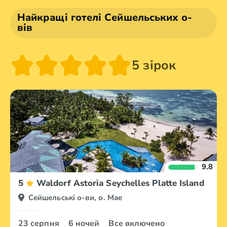
Найкращі готелі Сейшельських о-
вів
5 зірок
9.8
5
Waldorf Astoria Seychelles Platte Island
Сейшельські о-ви, о. Мае
23 серпня
6 ночей
Все включено