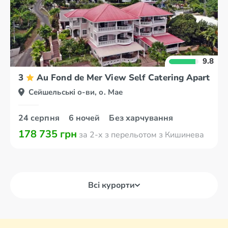
9.8
3
Au Fond de Mer View Self Catering Apartmen
Сейшельські о-ви, о. Мае
24 серпня
6 ночей
Без харчування
178 735 грн
за 2-х з перельотом з Кишинева
Всі курорти