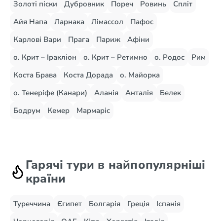
Золоті піски
Дубровник
Пореч
Ровинь
Спліт
Айя Напа
Ларнака
Лімассол
Пафос
Карлові Вари
Прага
Париж
Афіни
о. Крит – Іракліон
о. Крит – Ретимно
о. Родос
Рим
Коста Брава
Коста Дорада
о. Майорка
о. Тенеріфе (Канари)
Аланія
Анталія
Белек
Бодрум
Кемер
Мармаріс
Гарячі тури в найпопулярніші
країни
Туреччина
Єгипет
Болгарія
Греція
Іспанія