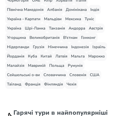
Чорногорія
ОАЕ
Кіпр
Хорватія
Італія
Північна Македонія
Албанія
Домінікана
Індія
Україна - Карпати
Мальдіви
Мексика
Туніс
Україна
Шрі-Ланка
Танзанія
Андорра
Австрія
Угорщина
Великобританія
В'єтнам
Гонконг
Нідерланди
Грузія
Німеччина
Індонезія
Ізраїль
Йорданія
Куба
Китай
Латвія
Мальта
Марокко
Малайзія
Маврикій
Польща
Румунія
Сейшельські о-ви
Словаччина
Словенія
США
Таїланд
Франція
Фінляндія
Чехія
Гарячі тури в найпопулярніші