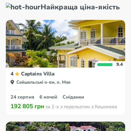
Найкраща ціна-якість
9.4
4
Captains Villa
Сейшельські о-ви, о. Мае
24 серпня
6 ночей
Сніданки
192 805 грн
за 2-х з перельотом з Кишинева