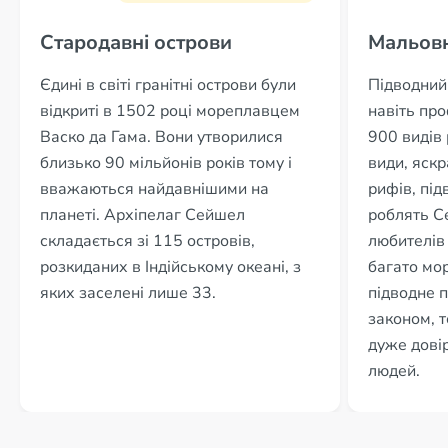
Стародавні острови
Мальовн
Єдині в світі гранітні острови були
Підводний 
відкриті в 1502 році мореплавцем
навіть пр
Васко да Гама. Вони утворилися
900 видів р
близько 90 мільйонів років тому і
види, яск
вважаються найдавнішими на
рифів, під
планеті. Архіпелаг Сейшел
роблять С
складається зі 115 островів,
любителів 
розкиданих в Індійському океані, з
багато мор
яких заселені лише 33.
підводне 
законом, 
дуже довір
людей.