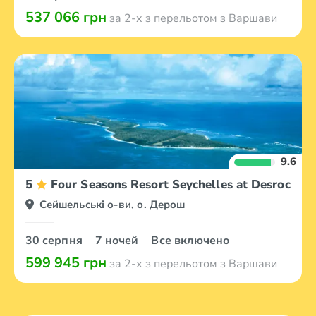
537 066 грн
за 2-х з перельотом з Варшави
9.6
5
Four Seasons Resort Seychelles at Desroches 
Сейшельські о-ви, о. Дерош
30 серпня
7 ночей
Все включено
599 945 грн
за 2-х з перельотом з Варшави