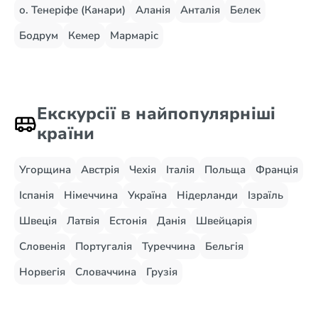
о. Тенеріфе (Канари)
Аланія
Анталія
Белек
Бодрум
Кемер
Мармаріс
Екскурсії в найпопулярніші
країни
Угорщина
Австрія
Чехія
Італія
Польща
Франція
Іспанія
Німеччина
Україна
Нідерланди
Ізраїль
Швеція
Латвія
Естонія
Данія
Швейцарія
Словенія
Португалія
Туреччина
Бельгія
Норвегія
Словаччина
Грузія