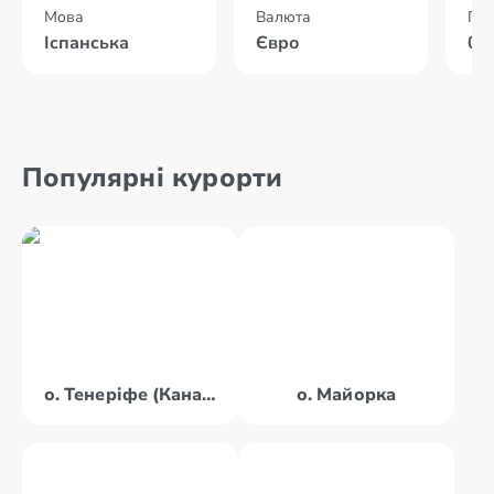
Мова
Валюта
Пол
Іспанська
Євро
04
Популярні курорти
о. Тенеріфе (Канари)
о. Майорка