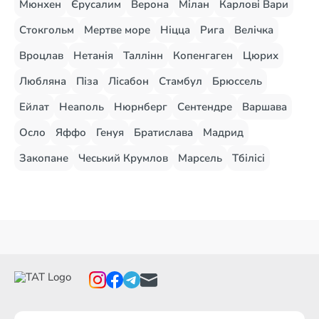
Мюнхен
Єрусалим
Верона
Мілан
Карлові Вари
Стокгольм
Мертве море
Ніцца
Рига
Велічка
Вроцлав
Нетанія
Таллінн
Копенгаген
Цюрих
Любляна
Піза
Лісабон
Стамбул
Брюссель
Ейлат
Неаполь
Нюрнберг
Сентендре
Варшава
Осло
Яффо
Генуя
Братислава
Мадрид
Закопане
Чеський Крумлов
Марсель
Тбілісі