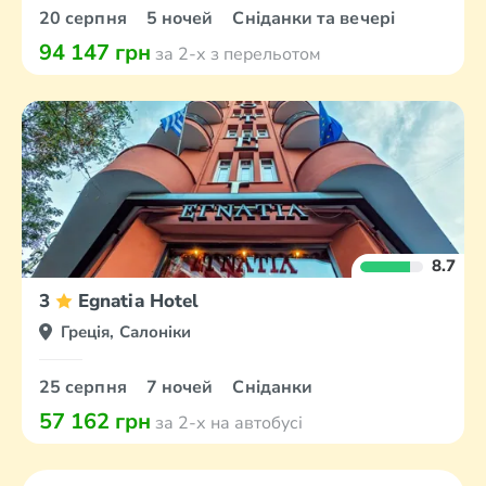
20 серпня
5 ночей
Сніданки та вечері
94 147 грн
за 2-х з перельотом
8.7
3
Egnatia Hotel
Греція, Салоніки
25 серпня
7 ночей
Сніданки
57 162 грн
за 2-х на автобусі