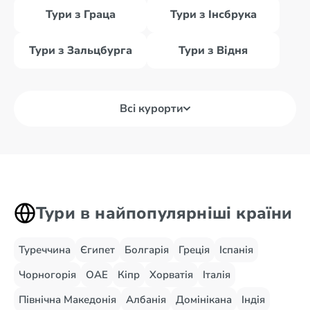
Тури з Граца
Тури з Інсбрука
Тури з Зальцбурга
Тури з Відня
Всі курорти
Тури в найпопулярніші країни
Туреччина
Єгипет
Болгарія
Греція
Іспанія
Чорногорія
ОАЕ
Кіпр
Хорватія
Італія
Північна Македонія
Албанія
Домінікана
Індія