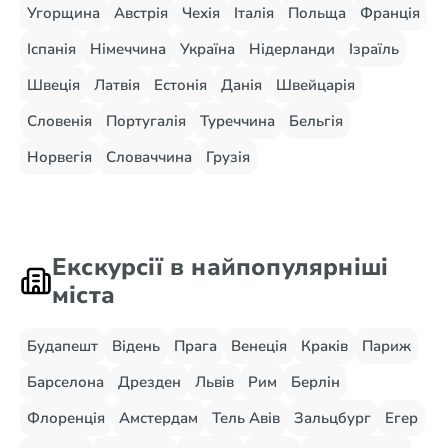
Угорщина
Австрія
Чехія
Італія
Польща
Франція
Іспанія
Німеччина
Україна
Нідерланди
Ізраїль
Швеція
Латвія
Естонія
Данія
Швейцарія
Словенія
Португалія
Туреччина
Бельгія
Норвегія
Словаччина
Грузія
Екскурсії в найпопулярніші
міста
Будапешт
Відень
Прага
Венеція
Краків
Париж
Барселона
Дрезден
Львів
Рим
Берлін
Флоренція
Амстердам
Тель Авів
Зальцбург
Егер