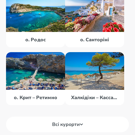
о. Родос
о. Санторіні
о. Крит – Ретимно
Халкідіки – Кассандра
Всі курорти