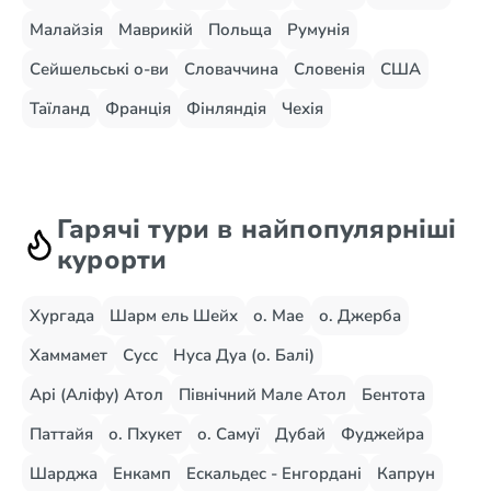
Малайзія
Маврикій
Польща
Румунія
Сейшельські о-ви
Словаччина
Словенія
США
Таїланд
Франція
Фінляндія
Чехія
Гарячі тури в найпопулярніші
курорти
Хургада
Шарм ель Шейх
о. Мае
о. Джерба
Хаммамет
Сусс
Нуса Дуа (о. Балі)
Арі (Аліфу) Атол
Північний Мале Атол
Бентота
Паттайя
о. Пхукет
о. Самуї
Дубай
Фуджейра
Шарджа
Енкамп
Ескальдес - Енгордані
Капрун