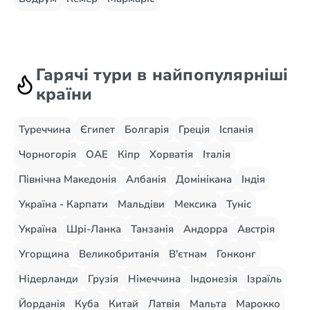
Гарячі тури в найпопулярніші
країни
Туреччина
Єгипет
Болгарія
Греція
Іспанія
Чорногорія
ОАЕ
Кіпр
Хорватія
Італія
Північна Македонія
Албанія
Домінікана
Індія
Україна - Карпати
Мальдіви
Мексика
Туніс
Україна
Шрі-Ланка
Танзанія
Андорра
Австрія
Угорщина
Великобританія
В'єтнам
Гонконг
Нідерланди
Грузія
Німеччина
Індонезія
Ізраїль
Йорданія
Куба
Китай
Латвія
Мальта
Марокко