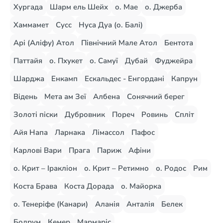
Хургада
Шарм ель Шейх
о. Мае
о. Джерба
Хаммамет
Сусс
Нуса Дуа (о. Балі)
Арі (Аліфу) Атол
Північний Мале Атол
Бентота
Паттайя
о. Пхукет
о. Самуї
Дубай
Фуджейра
Шарджа
Енкамп
Ескальдес - Енгордані
Капрун
Відень
Мета ам Зеї
Албена
Сонячний берег
Золоті піски
Дубровник
Пореч
Ровинь
Спліт
Айя Напа
Ларнака
Лімассол
Пафос
Карлові Вари
Прага
Париж
Афіни
о. Крит – Іракліон
о. Крит – Ретимно
о. Родос
Рим
Коста Брава
Коста Дорада
о. Майорка
о. Тенеріфе (Канари)
Аланія
Анталія
Белек
Бодрум
Кемер
Мармаріс