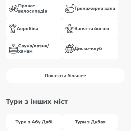
Прокат
Тренажерна зала
велосипедів
Аеробіка
Заняття йогою
Сауна/лазня/
Диско-клуб
хамам
Показати більше
Тури з інших міст
Тури з Абу Дабі
Тури з Дубая