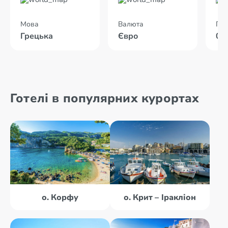
Мова
Валюта
Пол
Грецька
Євро
02
Готелі в популярних курортах
о. Корфу
о. Крит – Іракліон