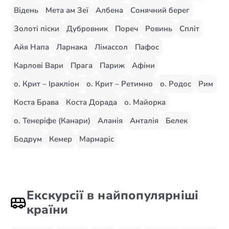
Відень
Мета ам Зеї
Албена
Сонячний берег
Золоті піски
Дубровник
Пореч
Ровинь
Спліт
Айя Напа
Ларнака
Лімассол
Пафос
Карлові Вари
Прага
Париж
Афіни
о. Крит – Іракліон
о. Крит – Ретимно
о. Родос
Рим
Коста Брава
Коста Дорада
о. Майорка
о. Тенеріфе (Канари)
Аланія
Анталія
Белек
Бодрум
Кемер
Мармаріс
Екскурсії в найпопулярніші
країни