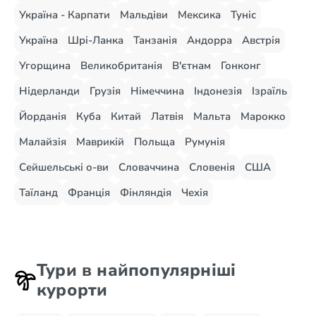
Україна - Карпати
Мальдіви
Мексика
Туніс
Україна
Шрі-Ланка
Танзанія
Андорра
Австрія
Угорщина
Великобританія
В'єтнам
Гонконг
Нідерланди
Грузія
Німеччина
Індонезія
Ізраїль
Йорданія
Куба
Китай
Латвія
Мальта
Марокко
Малайзія
Маврикій
Польща
Румунія
Сейшельські о-ви
Словаччина
Словенія
США
Таїланд
Франція
Фінляндія
Чехія
Тури в найпопулярніші
курорти