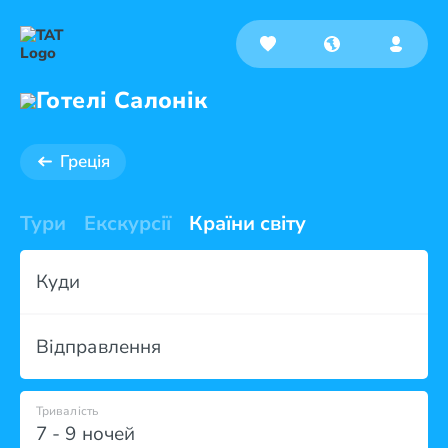
Готелі Салонік
Греція
Тури
Екскурсії
Країни світу
Куди
Відправлення
Тривалість
7 - 9 ночей