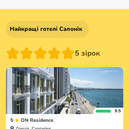
Олександруполіс
Афіни
Аттика
Волос
Найкращі готелі Салонік
5 зірок
9.5
5
ON Residence
Греція, Салоніки