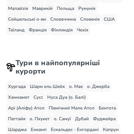
Малайзія
Маврикій
Польща
Румунія
Сейшельські о-ви
Словаччина
Словенія
США
Таїланд
Франція
Фінляндія
Чехія
Тури в найпопулярніші
курорти
Хургада
Шарм ель Шейх
о. Мае
о. Джерба
Хаммамет
Сусс
Нуса Дуа (о. Балі)
Арі (Аліфу) Атол
Північний Мале Атол
Бентота
Паттайя
о. Пхукет
о. Самуї
Дубай
Фуджейра
Шарджа
Енкамп
Ескальдес - Енгордані
Капрун