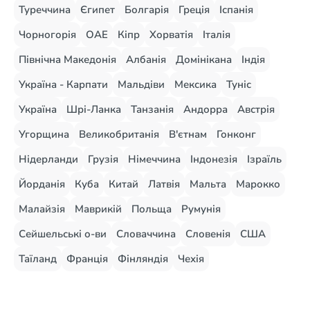
Туреччина
Єгипет
Болгарія
Греція
Іспанія
Чорногорія
ОАЕ
Кіпр
Хорватія
Італія
Північна Македонія
Албанія
Домінікана
Індія
Україна - Карпати
Мальдіви
Мексика
Туніс
Україна
Шрі-Ланка
Танзанія
Андорра
Австрія
Угорщина
Великобританія
В'єтнам
Гонконг
Нідерланди
Грузія
Німеччина
Індонезія
Ізраїль
Йорданія
Куба
Китай
Латвія
Мальта
Марокко
Малайзія
Маврикій
Польща
Румунія
Сейшельські о-ви
Словаччина
Словенія
США
Таїланд
Франція
Фінляндія
Чехія