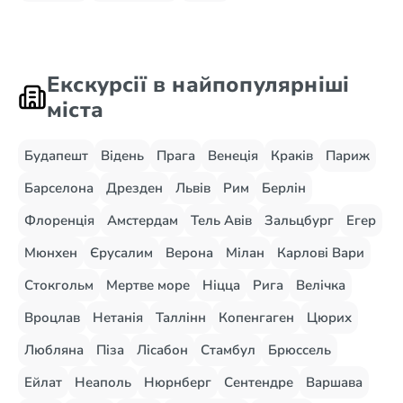
Екскурсії в найпопулярніші
міста
Будапешт
Відень
Прага
Венеція
Краків
Париж
Барселона
Дрезден
Львів
Рим
Берлін
Флоренція
Амстердам
Тель Авів
Зальцбург
Егер
Мюнхен
Єрусалим
Верона
Мілан
Карлові Вари
Стокгольм
Мертве море
Ніцца
Рига
Велічка
Вроцлав
Нетанія
Таллінн
Копенгаген
Цюрих
Любляна
Піза
Лісабон
Стамбул
Брюссель
Ейлат
Неаполь
Нюрнберг
Сентендре
Варшава