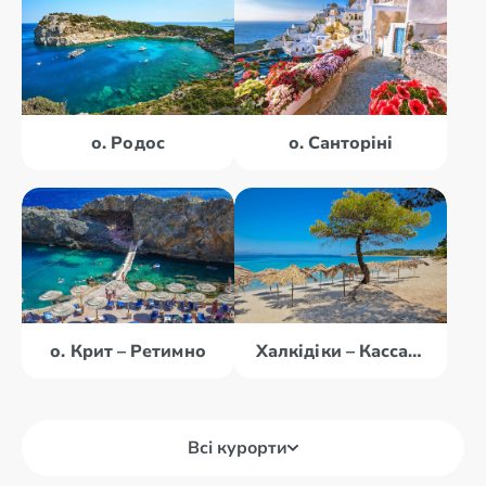
о. Родос
о. Санторіні
о. Крит – Ретимно
Халкідіки – Кассандра
Всі курорти