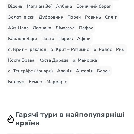
Відень
Мета ам Зеї
Албена
Сонячний берег
Золоті піски
Дубровник
Пореч
Ровинь
Спліт
Айя Напа
Ларнака
Лімассол
Пафос
Карлові Вари
Прага
Париж
Афіни
о. Крит – Іракліон
о. Крит – Ретимно
о. Родос
Рим
Коста Брава
Коста Дорада
о. Майорка
о. Тенеріфе (Канари)
Аланія
Анталія
Белек
Бодрум
Кемер
Мармаріс
Гарячі тури в найпопулярніші
країни