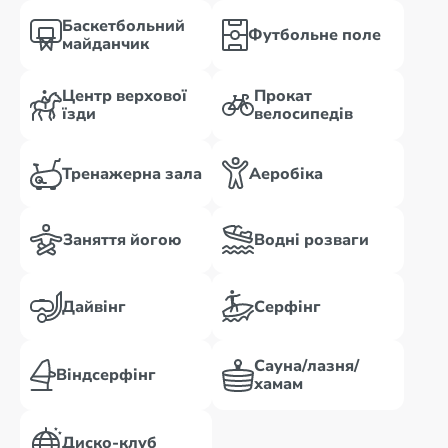
Баскетбольний
Футбольне поле
майданчик
Центр верхової
Прокат
їзди
велосипедів
Тренажерна зала
Аеробіка
Заняття йогою
Водні розваги
Дайвінг
Серфінг
Сауна/лазня/
Віндсерфінг
хамам
Диско-клуб