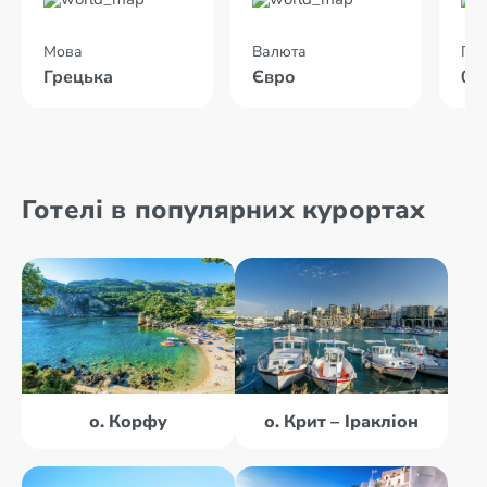
Мова
Валюта
Пол
Грецька
Євро
02
Готелі в популярних курортах
о. Корфу
о. Крит – Іракліон