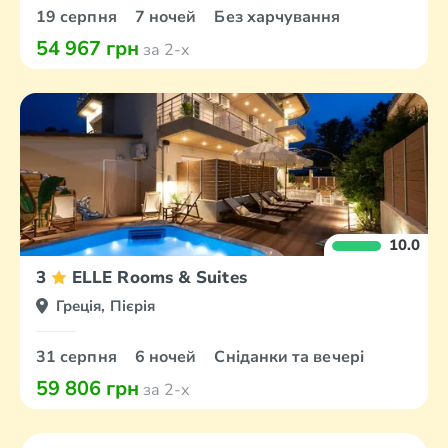
19 серпня
7 ночей
Без харчування
54 967 грн
за 2-х
10.0
3
ELLE Rooms & Suites
Греція, Пієрія
31 серпня
6 ночей
Сніданки та вечері
59 806 грн
за 2-х