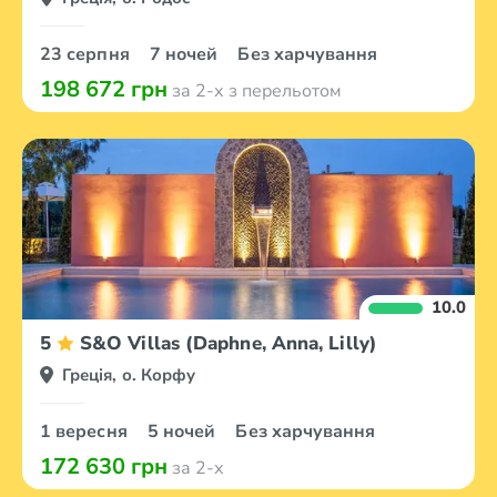
23 серпня
7 ночей
Без харчування
198 672 грн
за 2-х з перельотом
10.0
5
S&O Villas (Daphne, Anna, Lilly)
Греція, о. Корфу
1 вересня
5 ночей
Без харчування
172 630 грн
за 2-х