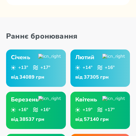
Раннє бронювання
Січень
Лютий
+13°
+17°
+14°
+16°
від 34089 грн
від 37305 грн
Березень
Квітень
+16°
+16°
+19°
+17°
від 38537 грн
від 57140 грн