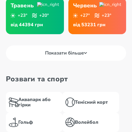
Травень
Червень
+23°
+20°
+27°
+23°
від 44394 грн
від 53231 грн
Показати більше
Розваги та спорт
Аквапарк або
Тенісний корт
гірки
Гольф
Волейбол