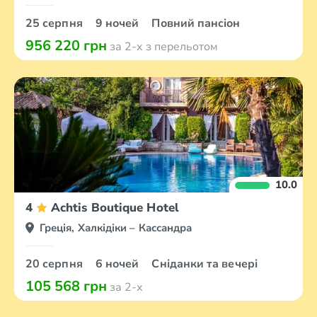
25 серпня
9 ночей
Повний пансіон
956 220 грн
за 2-х з перельотом
10.0
4
Achtis Boutique Hotel
Греція, Халкідіки – Кассандра
20 серпня
6 ночей
Сніданки та вечері
105 568 грн
за 2-х