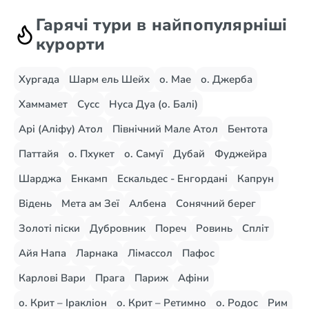
Гарячі тури в найпопулярніші
курорти
Хургада
Шарм ель Шейх
о. Мае
о. Джерба
Хаммамет
Сусс
Нуса Дуа (о. Балі)
Арі (Аліфу) Атол
Північний Мале Атол
Бентота
Паттайя
о. Пхукет
о. Самуї
Дубай
Фуджейра
Шарджа
Енкамп
Ескальдес - Енгордані
Капрун
Відень
Мета ам Зеї
Албена
Сонячний берег
Золоті піски
Дубровник
Пореч
Ровинь
Спліт
Айя Напа
Ларнака
Лімассол
Пафос
Карлові Вари
Прага
Париж
Афіни
о. Крит – Іракліон
о. Крит – Ретимно
о. Родос
Рим