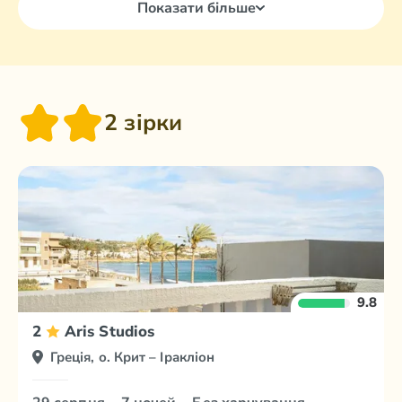
Показати більше
2 зірки
9.8
2
Aris Studios
Греція, о. Крит – Іракліон