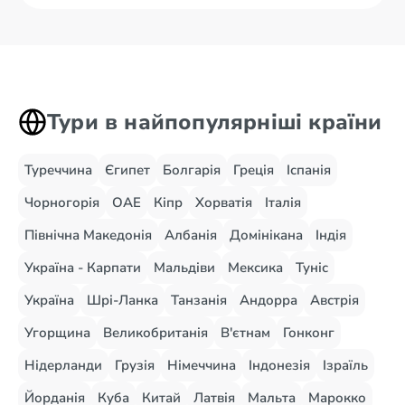
Тури в найпопулярніші країни
Туреччина
Єгипет
Болгарія
Греція
Іспанія
Чорногорія
ОАЕ
Кіпр
Хорватія
Італія
Північна Македонія
Албанія
Домінікана
Індія
Україна - Карпати
Мальдіви
Мексика
Туніс
Україна
Шрі-Ланка
Танзанія
Андорра
Австрія
Угорщина
Великобританія
В'єтнам
Гонконг
Нідерланди
Грузія
Німеччина
Індонезія
Ізраїль
Йорданія
Куба
Китай
Латвія
Мальта
Марокко