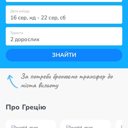
Дата виїзду
16 сер
,
нд
-
22 сер
,
сб
Туристи
2 дорослих
ЗНАЙТИ
За потреби бронюємо трансфер до
міста вильоту
Про Грецію