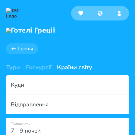
Готелі Греції
Греція
Тури
Екскурсії
Країни світу
Куди
Відправлення
Тривалість
7 - 9 ночей