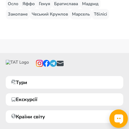
Осло
Яффо
Генуя
Братислава
Мадрид
Закопане
Чеський Крумлов
Марсель
Тбілісі
Тури
Екскурсії
Країни світу