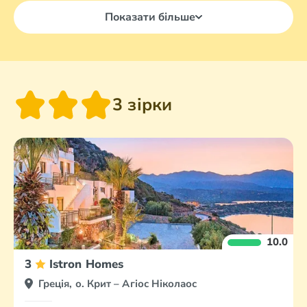
Показати більше
3 зірки
10.0
3
Istron Homes
Греція, о. Крит – Агіос Ніколаос