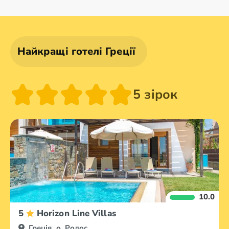
Олександруполіс
Афіни
Аттика
Волос
Найкращі готелі Греції
5 зірок
10.0
5
Horizon Line Villas
Греція, о. Родос