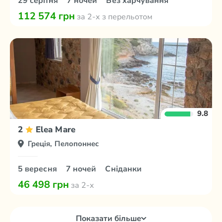
29 серпня
7 ночей
Без харчування
112 574 грн
за 2-х з перельотом
9.8
2
Elea Mare
Греція, Пелопоннес
5 вересня
7 ночей
Сніданки
46 498 грн
за 2-х
Показати більше