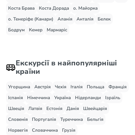
Коста Брава
Коста Дорада
о. Майорка
о. Тенеріфе (Канари)
Аланія
Анталія
Белек
Бодрум
Кемер
Мармаріс
Екскурсії в найпопулярніші
країни
Угорщина
Австрія
Чехія
Італія
Польща
Франція
Іспанія
Німеччина
Україна
Нідерланди
Ізраїль
Швеція
Латвія
Естонія
Данія
Швейцарія
Словенія
Португалія
Туреччина
Бельгія
Норвегія
Словаччина
Грузія