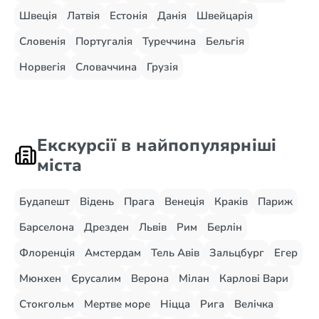
Швеція
Латвія
Естонія
Данія
Швейцарія
Словенія
Португалія
Туреччина
Бельгія
Норвегія
Словаччина
Грузія
Екскурсії в найпопулярніші
міста
Будапешт
Відень
Прага
Венеція
Краків
Париж
Барселона
Дрезден
Львів
Рим
Берлін
Флоренція
Амстердам
Тель Авів
Зальцбург
Егер
Мюнхен
Єрусалим
Верона
Мілан
Карлові Вари
Стокгольм
Мертве море
Ніцца
Рига
Велічка