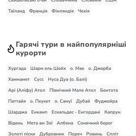
Сейшельські о-ви
Словаччина
Словенія
США
Таїланд
Франція
Фінляндія
Чехія
Гарячі тури в найпопулярніші
курорти
Хургада
Шарм ель Шейх
о. Мае
о. Джерба
Хаммамет
Сусс
Нуса Дуа (о. Балі)
Арі (Аліфу) Атол
Північний Мале Атол
Бентота
Паттайя
о. Пхукет
о. Самуї
Дубай
Фуджейра
Шарджа
Енкамп
Ескальдес - Енгордані
Капрун
Відень
Мета ам Зеї
Албена
Сонячний берег
Золоті піски
Дубровник
Пореч
Ровинь
Спліт