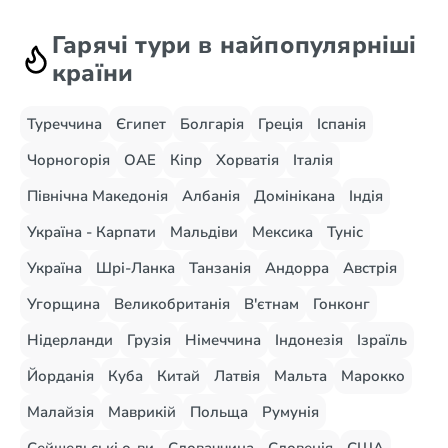
Гарячі тури в найпопулярніші
країни
Туреччина
Єгипет
Болгарія
Греція
Іспанія
Чорногорія
ОАЕ
Кіпр
Хорватія
Італія
Північна Македонія
Албанія
Домінікана
Індія
Україна - Карпати
Мальдіви
Мексика
Туніс
Україна
Шрі-Ланка
Танзанія
Андорра
Австрія
Угорщина
Великобританія
В'єтнам
Гонконг
Нідерланди
Грузія
Німеччина
Індонезія
Ізраїль
Йорданія
Куба
Китай
Латвія
Мальта
Марокко
Малайзія
Маврикій
Польща
Румунія