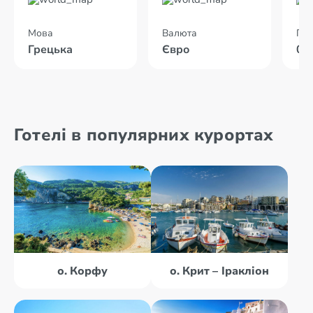
Мова
Валюта
Пол
Грецька
Євро
02
Готелі в популярних курортах
о. Корфу
о. Крит – Іракліон