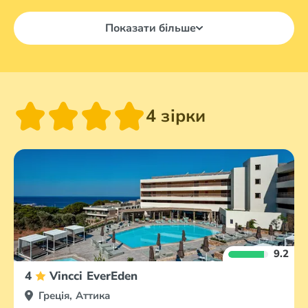
Показати більше
4 зірки
9.2
4
Vincci EverEden
Греція, Аттика