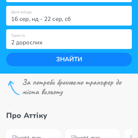
Дата виїзду
16 сер
,
нд
-
22 сер
,
сб
Туристи
2 дорослих
ЗНАЙТИ
За потреби бронюємо трансфер до
міста вильоту
Про Аттіку