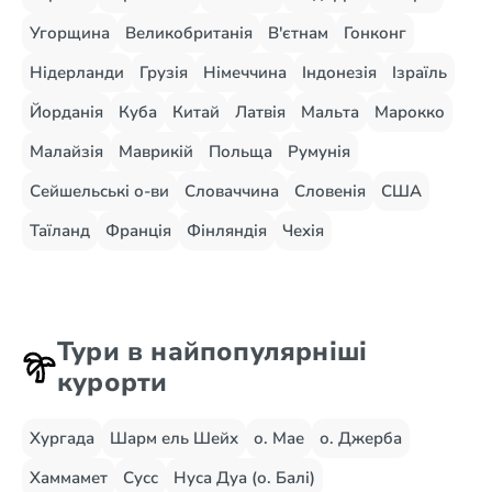
Угорщина
Великобританія
В'єтнам
Гонконг
Нідерланди
Грузія
Німеччина
Індонезія
Ізраїль
Йорданія
Куба
Китай
Латвія
Мальта
Марокко
Малайзія
Маврикій
Польща
Румунія
Сейшельські о-ви
Словаччина
Словенія
США
Таїланд
Франція
Фінляндія
Чехія
Тури в найпопулярніші
курорти
Хургада
Шарм ель Шейх
о. Мае
о. Джерба
Хаммамет
Сусс
Нуса Дуа (о. Балі)