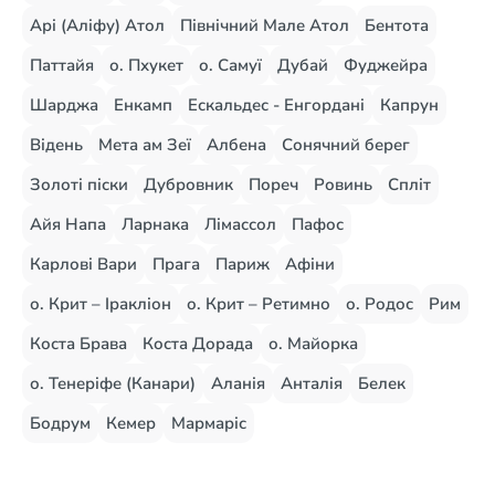
Арі (Аліфу) Атол
Північний Мале Атол
Бентота
Паттайя
о. Пхукет
о. Самуї
Дубай
Фуджейра
Шарджа
Енкамп
Ескальдес - Енгордані
Капрун
Відень
Мета ам Зеї
Албена
Сонячний берег
Золоті піски
Дубровник
Пореч
Ровинь
Спліт
Айя Напа
Ларнака
Лімассол
Пафос
Карлові Вари
Прага
Париж
Афіни
о. Крит – Іракліон
о. Крит – Ретимно
о. Родос
Рим
Коста Брава
Коста Дорада
о. Майорка
о. Тенеріфе (Канари)
Аланія
Анталія
Белек
Бодрум
Кемер
Мармаріс