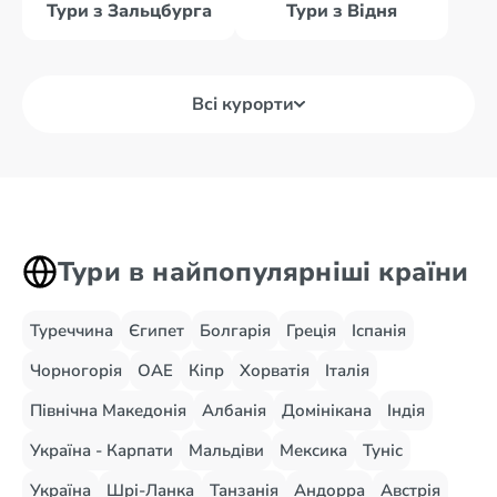
Тури з Зальцбурга
Тури з Відня
Всі курорти
Тури в найпопулярніші країни
Туреччина
Єгипет
Болгарія
Греція
Іспанія
Чорногорія
ОАЕ
Кіпр
Хорватія
Італія
Північна Македонія
Албанія
Домінікана
Індія
Україна - Карпати
Мальдіви
Мексика
Туніс
Україна
Шрі-Ланка
Танзанія
Андорра
Австрія