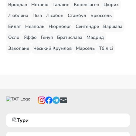
Вроцлав
Нетанія
Таллінн
Копенгаген
Цюрих
Любляна
Піза
Лісабон
Стамбул
Брюссель
Ейлат
Неаполь
Нюрнберг
Сентендре
Варшава
Осло
Яффо
Генуя
Братислава
Мадрид
Закопане
Чеський Крумлов
Марсель
Тбілісі
Тури