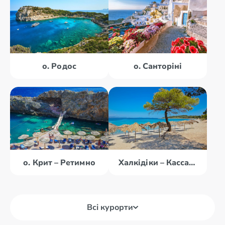
о. Родос
о. Санторіні
о. Крит – Ретимно
Халкідіки – Кассандра
Всі курорти