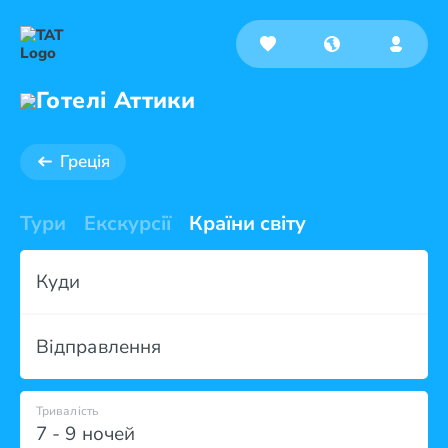
Готелі Аттики
Греція
Тури
Екскурсії
Країни світу
Куди
Відправлення
Тривалість
7 - 9 ночей