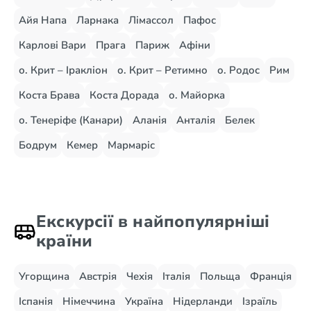
Айя Напа
Ларнака
Лімассол
Пафос
Карлові Вари
Прага
Париж
Афіни
о. Крит – Іракліон
о. Крит – Ретимно
о. Родос
Рим
Коста Брава
Коста Дорада
о. Майорка
о. Тенеріфе (Канари)
Аланія
Анталія
Белек
Бодрум
Кемер
Мармаріс
Екскурсії в найпопулярніші
країни
Угорщина
Австрія
Чехія
Італія
Польща
Франція
Іспанія
Німеччина
Україна
Нідерланди
Ізраїль