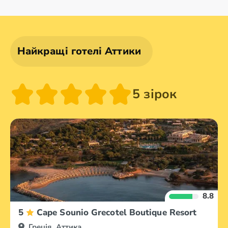
Олександруполіс
Афіни
Аттика
Волос
Найкращі готелі Аттики
5 зірок
8.8
5
Cape Sounio Grecotel Boutique Resort
Греція, Аттика