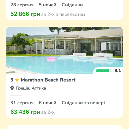
28 серпня
5 ночей
Сніданки
52 866 грн
за 2-х з перельотом
8.1
3
Marathon Beach Resort
Греція, Аттика
31 серпня
6 ночей
Сніданки та вечері
63 436 грн
за 2-х