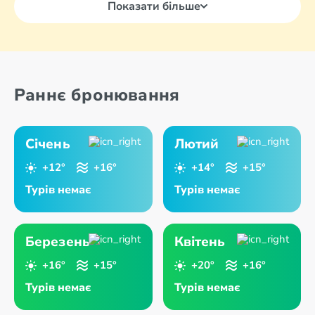
Показати більше
Раннє бронювання
Січень
Лютий
+12°
+16°
+14°
+15°
Турів немає
Турів немає
Березень
Квітень
+16°
+15°
+20°
+16°
Турів немає
Турів немає