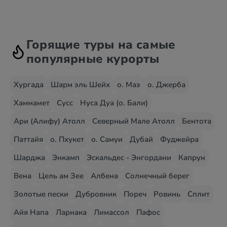
Горящие туры на самые
популярные курорты
Хургада
Шарм эль Шейх
о. Маэ
о. Джерба
Хаммамет
Сусс
Нуса Дуа (о. Бали)
Ари (Алифу) Атолл
Северный Мале Атолл
Бентота
Паттайя
о. Пхукет
о. Самуи
Дубай
Фуджейра
Шарджа
Энкамп
Эскальдес - Энгордани
Капрун
Вена
Цель ам Зее
Албена
Солнечный берег
Золотые пески
Дубровник
Пореч
Ровинь
Сплит
Айя Напа
Ларнака
Лимассол
Пафос