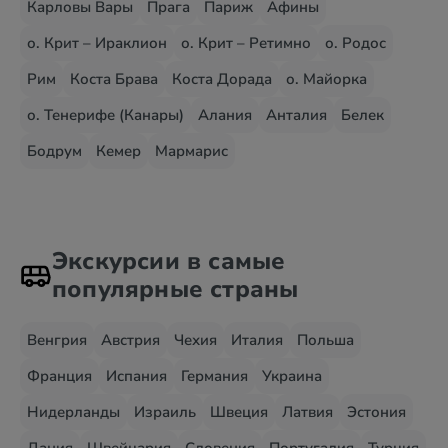
Карловы Вары
Прага
Париж
Афины
о. Крит – Ираклион
о. Крит – Ретимно
о. Родос
Рим
Коста Брава
Коста Дорада
о. Майорка
о. Тенерифе (Канары)
Алания
Анталия
Белек
Бодрум
Кемер
Мармарис
Экскурсии в самые
популярные страны
Венгрия
Австрия
Чехия
Италия
Польша
Франция
Испания
Германия
Украина
Нидерланды
Израиль
Швеция
Латвия
Эстония