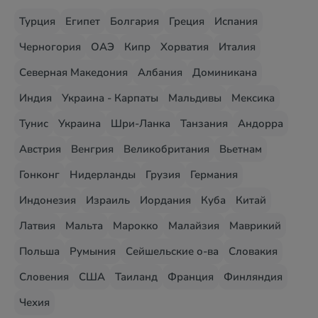
Турция
Египет
Болгария
Греция
Испания
Черногория
ОАЭ
Кипр
Хорватия
Италия
Северная Македония
Албания
Доминикана
Индия
Украина - Карпаты
Мальдивы
Мексика
Тунис
Украина
Шри-Ланка
Танзания
Андорра
Австрия
Венгрия
Великобритания
Вьетнам
Гонконг
Нидерланды
Грузия
Германия
Индонезия
Израиль
Иордания
Куба
Китай
Латвия
Мальта
Марокко
Малайзия
Маврикий
Польша
Румыния
Сейшельские о-ва
Словакия
Словения
США
Таиланд
Франция
Финляндия
Чехия