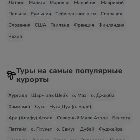
Латвия
Мальта
Марокко
Малайзия
Маврикий
Польша
Румыния
Сейшельские о-ва
Словакия
Словения
США
Таиланд
Франция
Финляндия
Чехия
Туры на самые популярные
курорты
Хургада
Шарм эль Шейх
о. Маэ
о. Джерба
Хаммамет
Сусс
Нуса Дуа (о. Бали)
Ари (Алифу) Атолл
Северный Мале Атолл
Бентота
Паттайя
о. Пхукет
о. Самуи
Дубай
Фуджейра