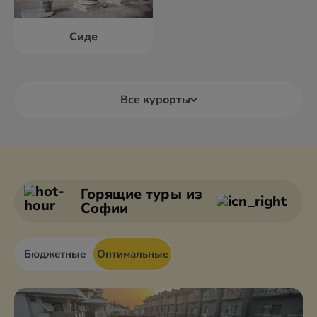
Сиде
Все курорты
Алания
Анталия
Анкара
Афьон
Горящие туры
из
Софии
Бюджетные
Оптимальные