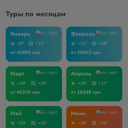
Туры по месяцам
Январь
Февраль
+9°
+17°
+11°
+16°
от 40885 грн
от 38653 грн
Март
Апрель
+14°
+16°
+19°
+17°
от 45335 грн
от 18346 грн
Май
Июнь
+23°
+21°
+28°
+24°