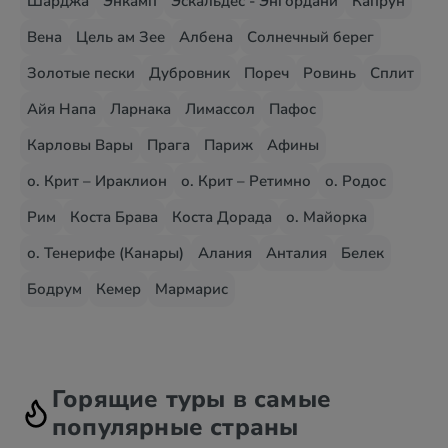
Шарджа
Энкамп
Эскальдес - Энгордани
Капрун
Вена
Цель ам Зее
Албена
Солнечный берег
Золотые пески
Дубровник
Пореч
Ровинь
Сплит
Айя Напа
Ларнака
Лимассол
Пафос
Карловы Вары
Прага
Париж
Афины
о. Крит – Ираклион
о. Крит – Ретимно
о. Родос
Рим
Коста Брава
Коста Дорада
о. Майорка
о. Тенерифе (Канары)
Алания
Анталия
Белек
Бодрум
Кемер
Мармарис
Горящие туры в самые
популярные страны