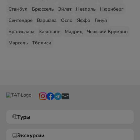
Стамбул
Брюссель
Эйлат
Неаполь
Нюрнберг
Сентендре
Варшава
Осло
Яффо
Генуя
Братислава
Закопане
Мадрид
Чешский Крумлов
Марсель
Тбилиси
Туры
Экскурсии