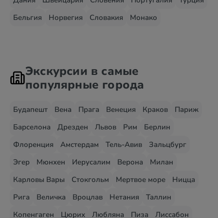
Дания
Швейцария
Словения
Португалия
Турция
Бельгия
Норвегия
Словакия
Монако
Экскурсии в самые
популярные города
Будапешт
Вена
Прага
Венеция
Краков
Париж
Барселона
Дрезден
Львов
Рим
Берлин
Флоренция
Амстердам
Тель-Авив
Зальцбург
Эгер
Мюнхен
Иерусалим
Верона
Милан
Карловы Вары
Стокгольм
Мертвое море
Ницца
Рига
Величка
Вроцлав
Нетания
Таллин
Копенгаген
Цюрих
Любляна
Пиза
Лиссабон