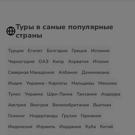
Туры в самые популярные
страны
Турция
Египет
Болгария
Греция
Испания
Черногория
ОАЭ
Кипр
Хорватия
Италия
Северная Македония
Албания
Доминикана
Индия
Украина - Карпаты
Мальдивы
Мексика
Тунис
Украина
Шри-Ланка
Танзания
Андорра
Австрия
Венгрия
Великобритания
Вьетнам
Гонконг
Нидерланды
Грузия
Германия
Индонезия
Израиль
Иордания
Куба
Китай