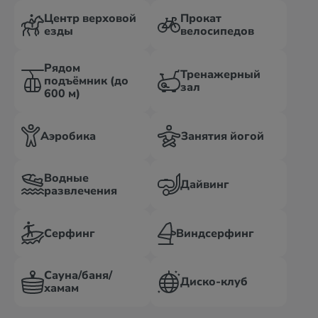
Центр верховой
Прокат
езды
велосипедов
Рядом
Тренажерный
подъёмник (до
зал
600 м)
Аэробика
Занятия йогой
Водные
Дайвинг
развлечения
Серфинг
Виндсерфинг
Сауна/баня/
Диско-клуб
хамам