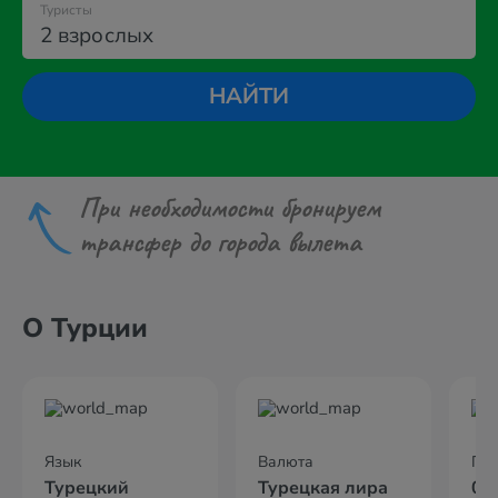
Туристы
2 взрослых
НАЙТИ
При необходимости бронируем
трансфер до города вылета
О Турции
Язык
Валюта
По
Турецкий
Турецкая лира
02