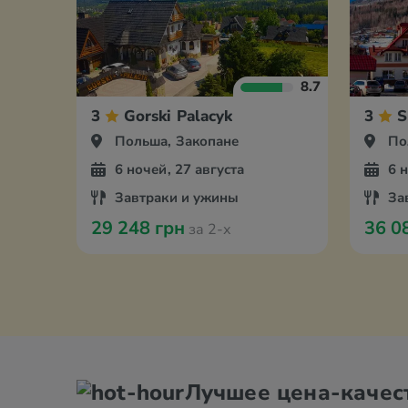
8.7
3
Gorski Palacyk
3
S
Польша, Закопане
По
6 ночей, 27 августа
6 
Завтраки и ужины
За
29 248 грн
36 0
за 2-х
Лучшее цена-качес