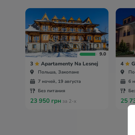
9.0
3
Apartamenty Na Lesnej
4
G
Польша, Закопане
По
7 ночей, 19 августа
6 
Без питания
Бе
23 950 грн
25 7
за 2-х