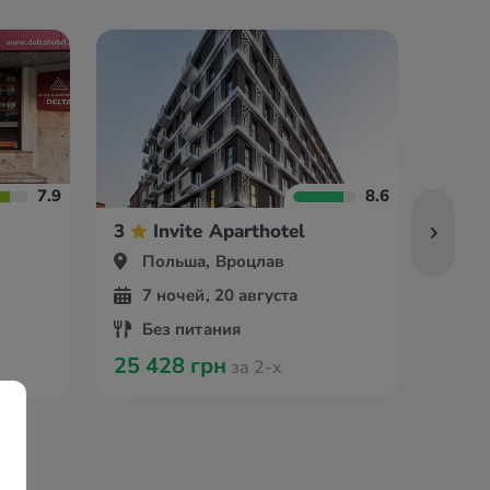
7.9
8.6
3
Invite Aparthotel
3
Польша, Вроцлав
По
7 ночей, 20 августа
7 
Без питания
Бе
25 428 грн
27 4
за 2-х