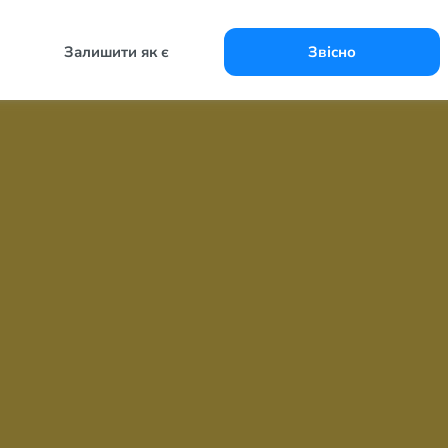
Залишити як є
Звісно