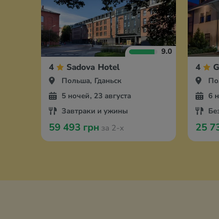
9.0
4
Sadova Hotel
4
G
Польша, Гданьск
По
5 ночей, 23 августа
6 
Завтраки и ужины
Бе
59 493 грн
25 7
за 2-х