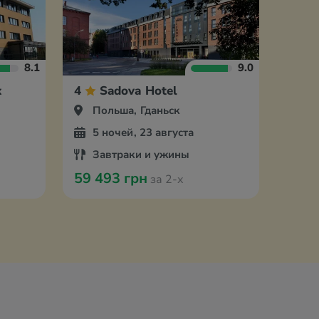
8.1
9.0
k
4
Sadova Hotel
Польша, Гданьск
5 ночей, 23 августа
Завтраки и ужины
59 493 грн
за 2-х