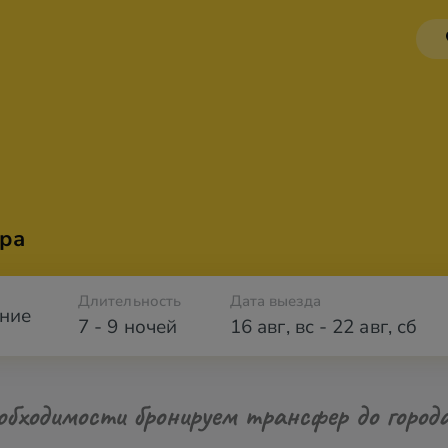
ра
Длительность
Дата выезда
ние
7 - 9 ночей
16 авг
,
вс
-
22 авг
,
сб
обходимости бронируем трансфер до город