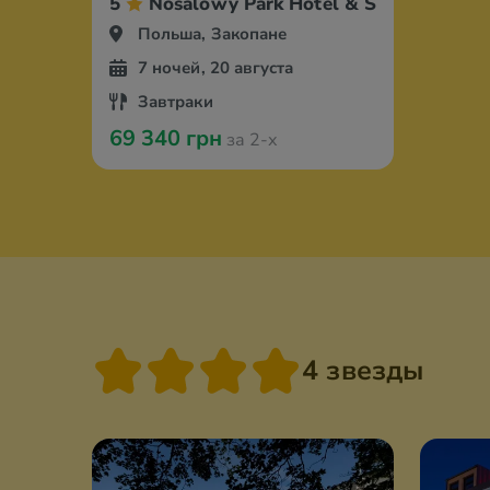
5
Nosalowy Park Hotel & SPA
Польша, Закопане
7 ночей, 20 августа
Завтраки
69 340 грн
за 2-х
4 звезды