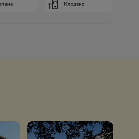
опане
Клодзко