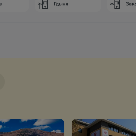
в
Гдыня
Зак