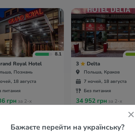
8.1
rand Royal Hotel
3
Delta
льша, Познань
Польша, Краков
ночей, 18 августа
7 ночей, 18 августа
з питания
Без питания
36 грн
34 952 грн
за 2-х
за 2-х
Бажаєте перейти на українську?