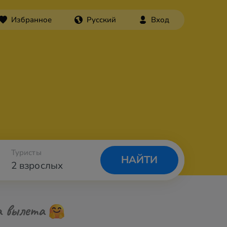
Избранное
Русский
Вход
Туристы
НАЙТИ
2 взрослых
а вылета