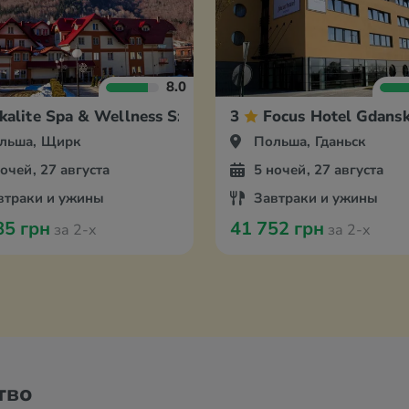
8.0
kalite Spa & Wellness Szczyrk Hotel
3
Focus Hotel Gdans
льша, Щирк
Польша, Гданьск
ночей, 27 августа
5 ночей, 27 августа
втраки и ужины
Завтраки и ужины
85 грн
41 752 грн
за 2-х
за 2-х
тво