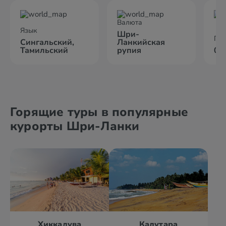
Валюта
Язык
Шри-
По
Сингальский,
Ланкийская
Тамильский
рупия
09
Горящие туры в популярные
курорты Шри-Ланки
Хиккадува
Калутара