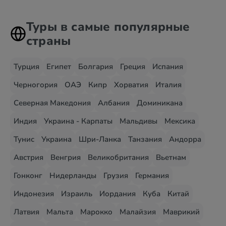
Туры в самые популярные
страны
Турция
Египет
Болгария
Греция
Испания
Черногория
ОАЭ
Кипр
Хорватия
Италия
Северная Македония
Албания
Доминикана
Индия
Украина - Карпаты
Мальдивы
Мексика
Тунис
Украина
Шри-Ланка
Танзания
Андорра
Австрия
Венгрия
Великобритания
Вьетнам
Гонконг
Нидерланды
Грузия
Германия
Индонезия
Израиль
Иордания
Куба
Китай
Латвия
Мальта
Марокко
Малайзия
Маврикий