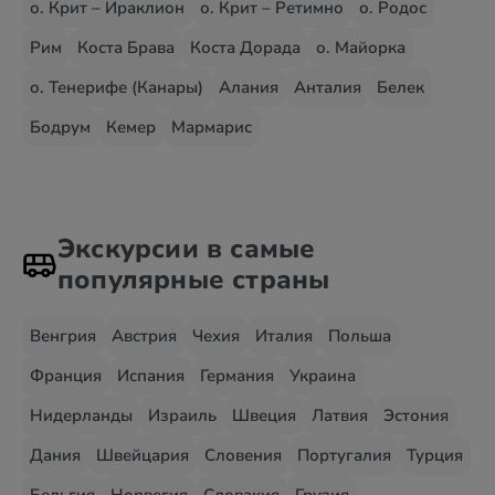
о. Крит – Ираклион
о. Крит – Ретимно
о. Родос
Рим
Коста Брава
Коста Дорада
о. Майорка
о. Тенерифе (Канары)
Алания
Анталия
Белек
Бодрум
Кемер
Мармарис
Экскурсии в самые
популярные страны
Венгрия
Австрия
Чехия
Италия
Польша
Франция
Испания
Германия
Украина
Нидерланды
Израиль
Швеция
Латвия
Эстония
Дания
Швейцария
Словения
Португалия
Турция