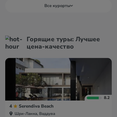
Все курорты
Амбалангода
Аругам-Бей
Горящие туры: Лучшее
Анурадхапура
Ахунгалла
цена-качество
8.2
4
Serendiva Beach
Шри-Ланка, Ваддува