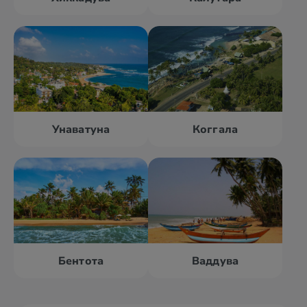
Унаватуна
Коггала
Бентота
Ваддува