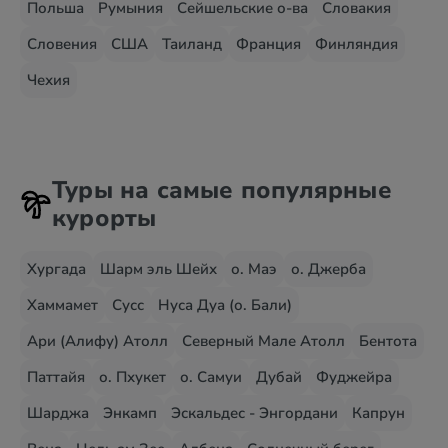
Польша
Румыния
Сейшельские о-ва
Словакия
Словения
США
Таиланд
Франция
Финляндия
Чехия
Туры на самые популярные
курорты
Хургада
Шарм эль Шейх
о. Маэ
о. Джерба
Хаммамет
Сусс
Нуса Дуа (о. Бали)
Ари (Алифу) Атолл
Северный Мале Атолл
Бентота
Паттайя
о. Пхукет
о. Самуи
Дубай
Фуджейра
Шарджа
Энкамп
Эскальдес - Энгордани
Капрун