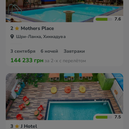
7.6
2
Mothers Place
Шри-Ланка, Хиккадува
3 сентября
6 ночей
Завтраки
144 233 грн
за 2-х с перелётом
7.5
3
J Hotel