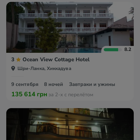
8.2
3
Ocean View Cottage Hotel
Шри-Ланка, Хиккадува
9 сентября
8 ночей
Завтраки и ужины
135 614 грн
за 2-х с перелётом