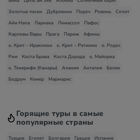
Вена
Цель ам Зее
Албена
Солнечный берег
Золотые пески
Дубровник
Пореч
Ровинь
Сплит
Айя Напа
Ларнака
Лимассол
Пафос
Карловы Вары
Прага
Париж
Афины
о. Крит – Ираклион
о. Крит – Ретимно
о. Родос
Рим
Коста Брава
Коста Дорада
о. Майорка
о. Тенерифе (Канары)
Алания
Анталия
Белек
Бодрум
Кемер
Мармарис
Горящие туры в самые
популярные страны
Турция
Египет
Болгария
Греция
Испания