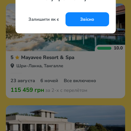
Залишити як є
Звісно
10.0
5
Mayavee Resort & Spa
Шри-Ланка, Тангалле
23 августа
6 ночей
Все включено
115 459 грн
за 2-х с перелётом