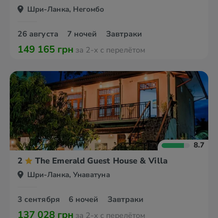
Шри-Ланка, Негомбо
26 августа
7 ночей
Завтраки
149 165 грн
за 2-х с перелётом
8.7
2
The Emerald Guest House & Villa
Шри-Ланка, Унаватуна
3 сентября
6 ночей
Завтраки
137 028 грн
за 2-х с перелётом