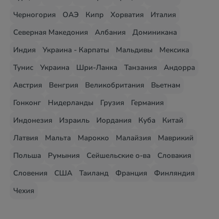
Черногория
ОАЭ
Кипр
Хорватия
Италия
Северная Македония
Албания
Доминикана
Индия
Украина - Карпаты
Мальдивы
Мексика
Тунис
Украина
Шри-Ланка
Танзания
Андорра
Австрия
Венгрия
Великобритания
Вьетнам
Гонконг
Нидерланды
Грузия
Германия
Индонезия
Израиль
Иордания
Куба
Китай
Латвия
Мальта
Марокко
Малайзия
Маврикий
Польша
Румыния
Сейшельские о-ва
Словакия
Словения
США
Таиланд
Франция
Финляндия
Чехия