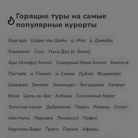
Горящие туры на самые
популярные курорты
Хургада
Шарм эль Шейх
о. Маэ
о. Джерба
Хаммамет
Сусс
Нуса Дуа (о. Бали)
Ари (Алифу) Атолл
Северный Мале Атолл
Бентота
Паттайя
о. Пхукет
о. Самуи
Дубай
Фуджейра
Шарджа
Энкамп
Эскальдес - Энгордани
Капрун
Вена
Цель ам Зее
Албена
Солнечный берег
Золотые пески
Дубровник
Пореч
Ровинь
Сплит
Айя Напа
Ларнака
Лимассол
Пафос
Карловы Вары
Прага
Париж
Афины