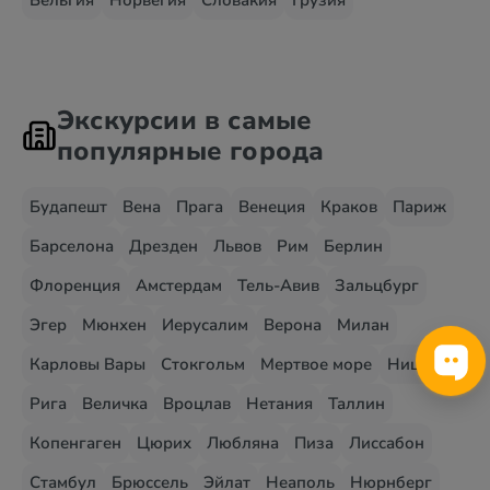
Бельгия
Норвегия
Словакия
Грузия
Экскурсии в самые
популярные города
Будапешт
Вена
Прага
Венеция
Краков
Париж
Барселона
Дрезден
Львов
Рим
Берлин
Флоренция
Амстердам
Тель-Авив
Зальцбург
Эгер
Мюнхен
Иерусалим
Верона
Милан
Карловы Вары
Стокгольм
Мертвое море
Ницца
Рига
Величка
Вроцлав
Нетания
Таллин
Копенгаген
Цюрих
Любляна
Пиза
Лиссабон
Стамбул
Брюссель
Эйлат
Неаполь
Нюрнберг