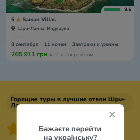
9.6
5
Saman Villas
Шри-Ланка, Индурува
8 сентября
11 ночей
Завтраки и ужины
265 911 грн
за 2-х с перелётом
Горящие туры в лучшие отели Шри-
Ланки
5 звезд
Бажаєте перейти
на українську?