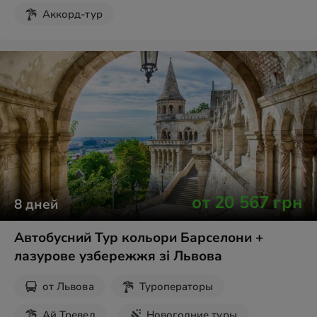
Аккорд-тур
от
20 567
грн
8
дней
Автобусний Тур кольори Барселони +
лазурове узбережжя зі Львова
от
Львова
Туроператоры
Ай Тревел
Новогодние туры