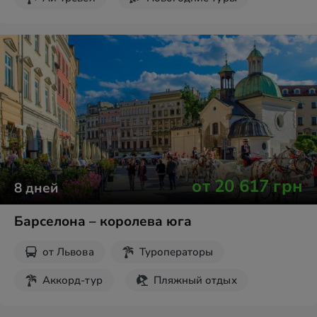
от
20 617
грн
8
дней
Барселона – королева юга
от
Львова
Туроператоры
Аккорд-тур
Пляжный отдых