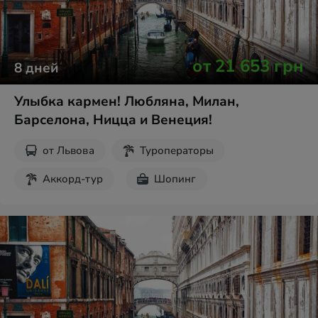
от
21 653
грн
8
дней
Улыбка кармен! Любляна, Милан,
Барселона, Ницца и Венеция!
от
Львова
Туроператоры
Аккорд-тур
Шопинг