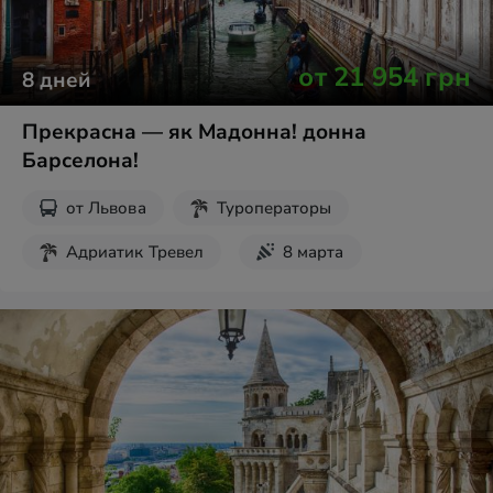
от
21 954
грн
8
дней
Прекрасна — як Мадонна! донна
Барселона!
от
Львова
Туроператоры
Адриатик Тревел
8 марта
Майские праздники
Пасха
Новогодние туры