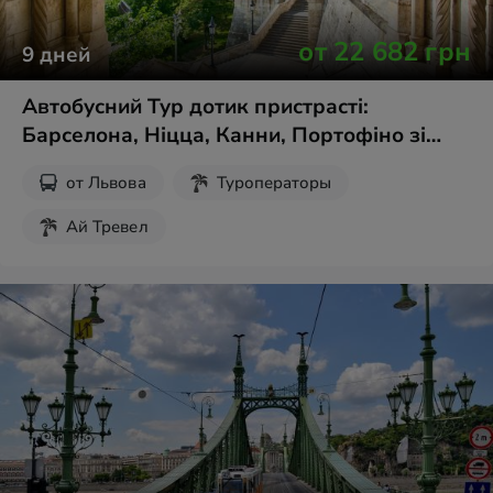
от
22 682
грн
9
дней
Автобусний Тур дотик пристрасті:
Барселона, Ніцца, Канни, Портофіно зі
Львова
от
Львова
Туроператоры
Ай Тревел
Экскурсии для школьников
Осенние каникулы