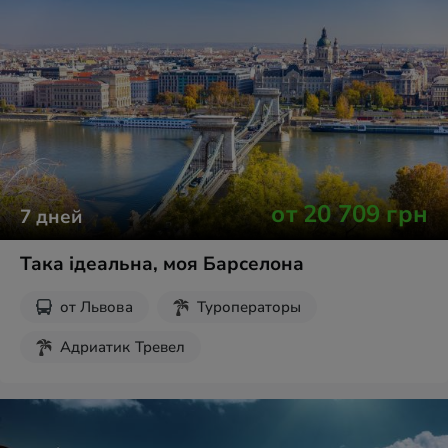
от
20 709
грн
7
дней
Така ідеальна, моя Барселона
от
Львова
Туроператоры
Адриатик Тревел