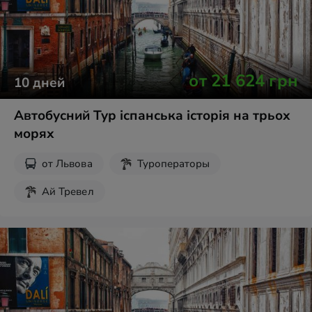
от
21 624
грн
10
дней
Автобусний Тур іспанська історія на трьох
морях
от
Львова
Туроператоры
Ай Тревел