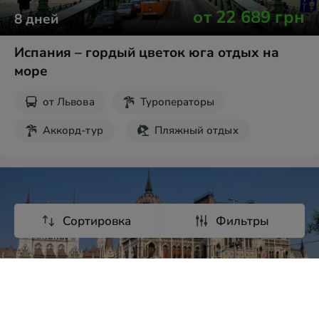
от
22 689
грн
8
дней
Испания – гордый цветок юга отдых на
море
от
Львова
Туроператоры
Аккорд-тур
Пляжный отдых
Сортировка
Фильтры