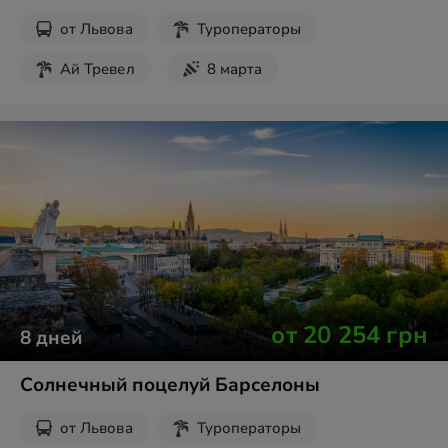
от
Львова
Туроператоры
Ай Тревел
8 марта
Майские праздники
Пасха
Новогодние туры
Шопинг
от
20 254
грн
8
дней
Солнечный поцелуй Барселоны
от
Львова
Туроператоры