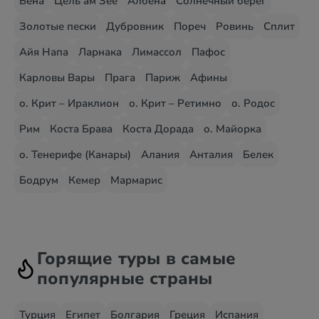
Вена
Цель ам Зее
Албена
Солнечный берег
Золотые пески
Дубровник
Пореч
Ровинь
Сплит
Айя Напа
Ларнака
Лимассол
Пафос
Карловы Вары
Прага
Париж
Афины
о. Крит – Ираклион
о. Крит – Ретимно
о. Родос
Рим
Коста Брава
Коста Дорада
о. Майорка
о. Тенерифе (Канары)
Алания
Анталия
Белек
Бодрум
Кемер
Мармарис
Горящие туры в самые
популярные страны
Турция
Египет
Болгария
Греция
Испания