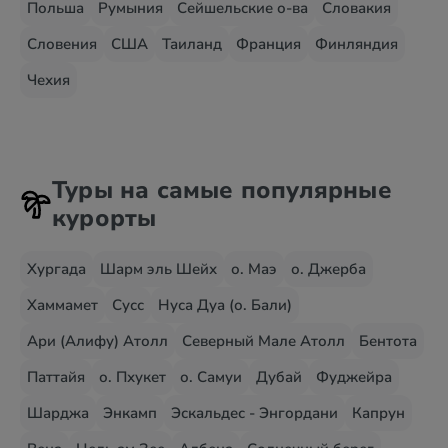
Польша
Румыния
Сейшельские о-ва
Словакия
Словения
США
Таиланд
Франция
Финляндия
Чехия
Туры на самые популярные
курорты
Хургада
Шарм эль Шейх
о. Маэ
о. Джерба
Хаммамет
Сусс
Нуса Дуа (о. Бали)
Ари (Алифу) Атолл
Северный Мале Атолл
Бентота
Паттайя
о. Пхукет
о. Самуи
Дубай
Фуджейра
Шарджа
Энкамп
Эскальдес - Энгордани
Капрун