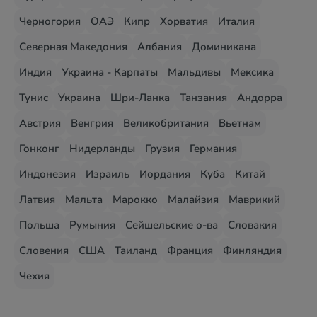
Черногория
ОАЭ
Кипр
Хорватия
Италия
Северная Македония
Албания
Доминикана
Индия
Украина - Карпаты
Мальдивы
Мексика
Тунис
Украина
Шри-Ланка
Танзания
Андорра
Австрия
Венгрия
Великобритания
Вьетнам
Гонконг
Нидерланды
Грузия
Германия
Индонезия
Израиль
Иордания
Куба
Китай
Латвия
Мальта
Марокко
Малайзия
Маврикий
Польша
Румыния
Сейшельские о-ва
Словакия
Словения
США
Таиланд
Франция
Финляндия
Чехия