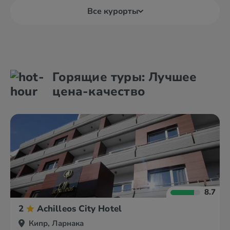
Все курорты
Айя Напа
Ларнака
Горящие туры: Лучшее
Кириния
Лимассол
цена-качество
8.7
2
Achilleos City Hotel
Кипр, Ларнака