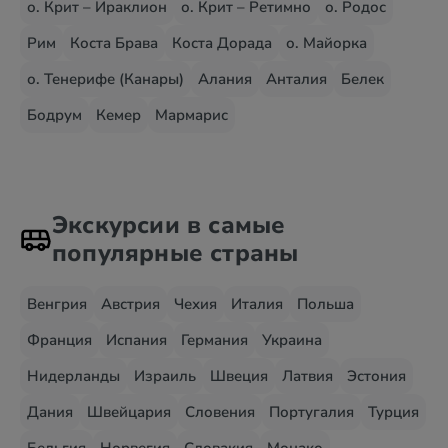
о. Крит – Ираклион
о. Крит – Ретимно
о. Родос
Рим
Коста Брава
Коста Дорада
о. Майорка
о. Тенерифе (Канары)
Алания
Анталия
Белек
Бодрум
Кемер
Мармарис
Экскурсии в самые
популярные страны
Венгрия
Австрия
Чехия
Италия
Польша
Франция
Испания
Германия
Украина
Нидерланды
Израиль
Швеция
Латвия
Эстония
Дания
Швейцария
Словения
Португалия
Турция