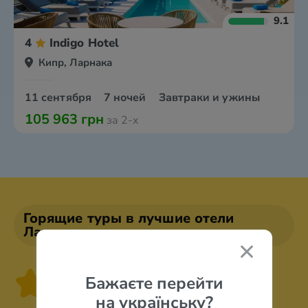
9.1
4
Indigo Hotel
Кипр, Ларнака
11 сентября
7 ночей
Завтраки и ужины
105 963 грн
за 2-х
Горящие туры в лучшие отели
Ларнаки
5 звезд
Бажаєте перейти
на українську?