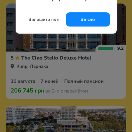
Залишити як є
Звісно
9.2
5
The Ciao Stelio Deluxe Hotel
Кипр, Ларнака
30 августа
7 ночей
Полный пансион
206 745 грн
за 2-х с перелётом