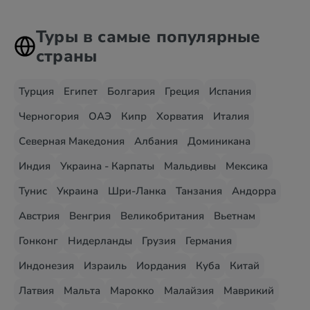
Туры в самые популярные
страны
Турция
Египет
Болгария
Греция
Испания
Черногория
ОАЭ
Кипр
Хорватия
Италия
Северная Македония
Албания
Доминикана
Индия
Украина - Карпаты
Мальдивы
Мексика
Тунис
Украина
Шри-Ланка
Танзания
Андорра
Австрия
Венгрия
Великобритания
Вьетнам
Гонконг
Нидерланды
Грузия
Германия
Индонезия
Израиль
Иордания
Куба
Китай
Латвия
Мальта
Марокко
Малайзия
Маврикий