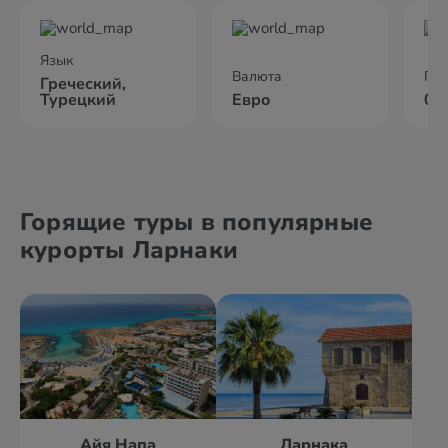
Язык
Валюта
По
Греческий,
Турецкий
Евро
02
Горящие туры в популярные
курорты Ларнаки
Айя Напа
Ларнака