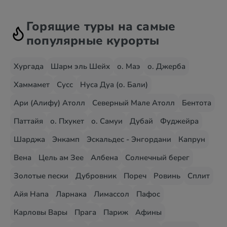
Горящие туры на самые
популярные курорты
Хургада
Шарм эль Шейх
о. Маэ
о. Джерба
Хаммамет
Сусс
Нуса Дуа (о. Бали)
Ари (Алифу) Атолл
Северный Мале Атолл
Бентота
Паттайя
о. Пхукет
о. Самуи
Дубай
Фуджейра
Шарджа
Энкамп
Эскальдес - Энгордани
Капрун
Вена
Цель ам Зее
Албена
Солнечный берег
Золотые пески
Дубровник
Пореч
Ровинь
Сплит
Айя Напа
Ларнака
Лимассол
Пафос
Карловы Вары
Прага
Париж
Афины