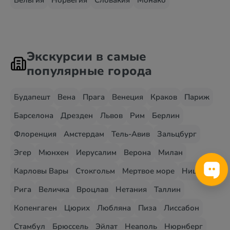
Бельгия
Норвегия
Словакия
Монако
Экскурсии в самые
популярные города
Будапешт
Вена
Прага
Венеция
Краков
Париж
Барселона
Дрезден
Львов
Рим
Берлин
Флоренция
Амстердам
Тель-Авив
Зальцбург
Эгер
Мюнхен
Иерусалим
Верона
Милан
Карловы Вары
Стокгольм
Мертвое море
Ницца
Рига
Величка
Вроцлав
Нетания
Таллин
Копенгаген
Цюрих
Любляна
Пиза
Лиссабон
Стамбул
Брюссель
Эйлат
Неаполь
Нюрнберг