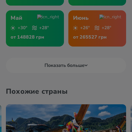
Май
Июнь
+30°
+28°
+26°
+28°
от 148828 грн
от 265527 грн
Показать больше
Похожие страны