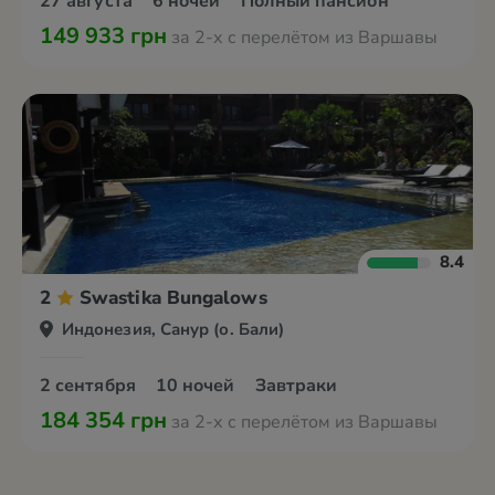
27 августа
6 ночей
Полный пансион
149 933 грн
за 2-х с перелётом из Варшавы
8.4
2
Swastika Bungalows
Индонезия, Санур (о. Бали)
2 сентября
10 ночей
Завтраки
184 354 грн
за 2-х с перелётом из Варшавы