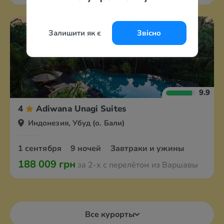
Залишити як є
Звісно
9.9
4
Adiwana Unagi Suites
Индонезия, Убуд (о. Бали)
1 сентября
9 ночей
Завтраки и ужины
188 009 грн
за 2-х с перелётом из Варшавы
Все курорты