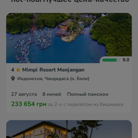
9.0
4
Mimpi Resort Menjangan
Индонезия, Чандидаса (о. Бали)
27 августа
8 ночей
Полный пансион
233 654 грн
за 2-х с перелётом из Кишинева