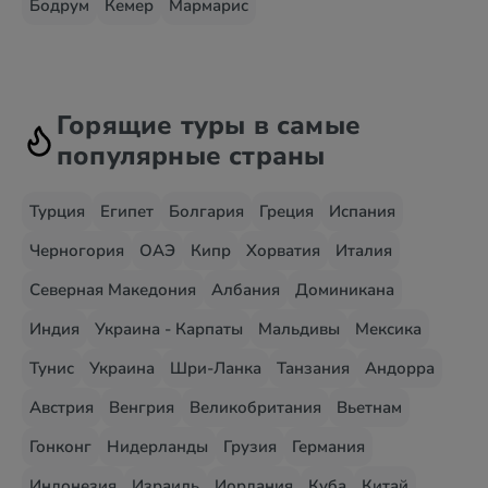
Бодрум
Кемер
Мармарис
Горящие туры в самые
популярные страны
Турция
Египет
Болгария
Греция
Испания
Черногория
ОАЭ
Кипр
Хорватия
Италия
Северная Македония
Албания
Доминикана
Индия
Украина - Карпаты
Мальдивы
Мексика
Тунис
Украина
Шри-Ланка
Танзания
Андорра
Австрия
Венгрия
Великобритания
Вьетнам
Гонконг
Нидерланды
Грузия
Германия
Индонезия
Израиль
Иордания
Куба
Китай