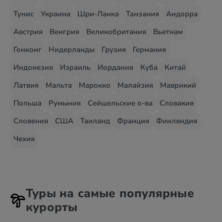
Тунис
Украина
Шри-Ланка
Танзания
Андорра
Австрия
Венгрия
Великобритания
Вьетнам
Гонконг
Нидерланды
Грузия
Германия
Индонезия
Израиль
Иордания
Куба
Китай
Латвия
Мальта
Марокко
Малайзия
Маврикий
Польша
Румыния
Сейшельские о-ва
Словакия
Словения
США
Таиланд
Франция
Финляндия
Чехия
Туры на самые популярные
курорты