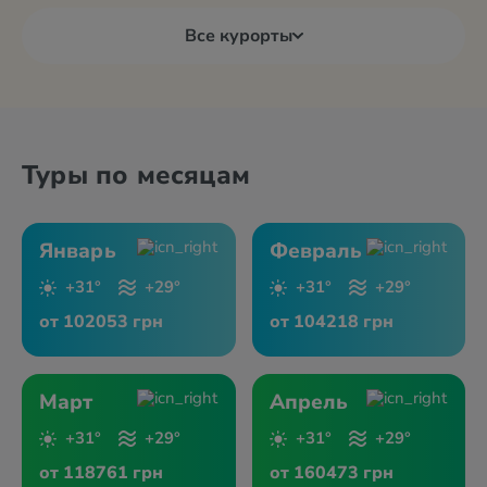
Все курорты
Туры по месяцам
Январь
Февраль
+31°
+29°
+31°
+29°
от 102053 грн
от 104218 грн
Март
Апрель
+31°
+29°
+31°
+29°
от 118761 грн
от 160473 грн