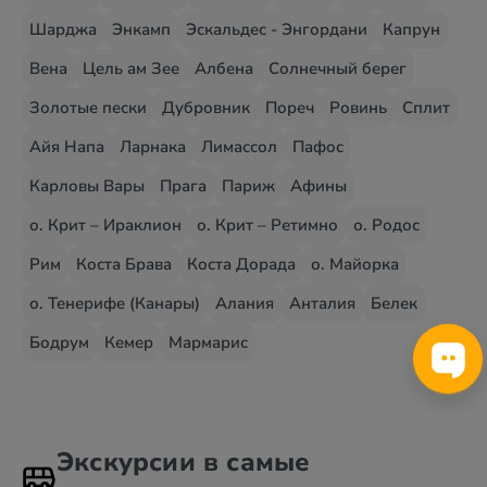
Шарджа
Энкамп
Эскальдес - Энгордани
Капрун
Вена
Цель ам Зее
Албена
Солнечный берег
Золотые пески
Дубровник
Пореч
Ровинь
Сплит
Айя Напа
Ларнака
Лимассол
Пафос
Карловы Вары
Прага
Париж
Афины
о. Крит – Ираклион
о. Крит – Ретимно
о. Родос
Рим
Коста Брава
Коста Дорада
о. Майорка
о. Тенерифе (Канары)
Алания
Анталия
Белек
Бодрум
Кемер
Мармарис
Экскурсии в самые