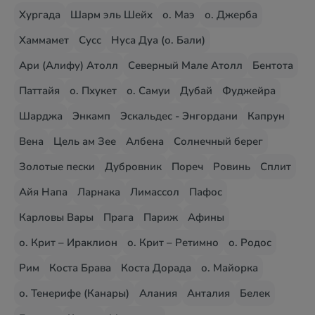
Хургада
Шарм эль Шейх
о. Маэ
о. Джерба
Хаммамет
Сусс
Нуса Дуа (о. Бали)
Ари (Алифу) Атолл
Северный Мале Атолл
Бентота
Паттайя
о. Пхукет
о. Самуи
Дубай
Фуджейра
Шарджа
Энкамп
Эскальдес - Энгордани
Капрун
Вена
Цель ам Зее
Албена
Солнечный берег
Золотые пески
Дубровник
Пореч
Ровинь
Сплит
Айя Напа
Ларнака
Лимассол
Пафос
Карловы Вары
Прага
Париж
Афины
о. Крит – Ираклион
о. Крит – Ретимно
о. Родос
Рим
Коста Брава
Коста Дорада
о. Майорка
о. Тенерифе (Канары)
Алания
Анталия
Белек