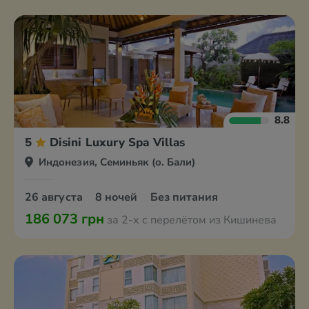
8.8
5
Disini Luxury Spa Villas
Индонезия, Семиньяк (о. Бали)
26 августа
8 ночей
Без питания
186 073 грн
за 2-х с перелётом из Кишинева