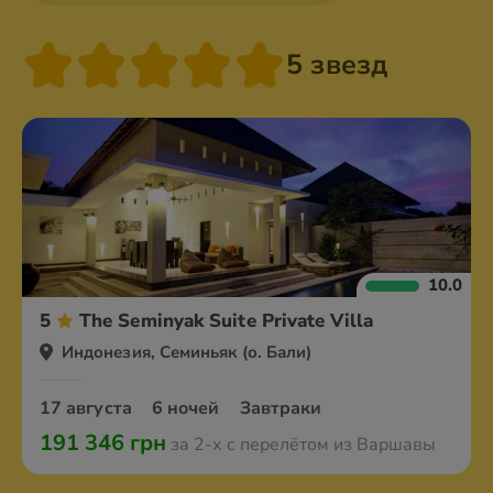
5 звезд
10.0
5
The Seminyak Suite Private Villa
Индонезия, Семиньяк (о. Бали)
17 августа
6 ночей
Завтраки
191 346 грн
за 2-х с перелётом из Варшавы