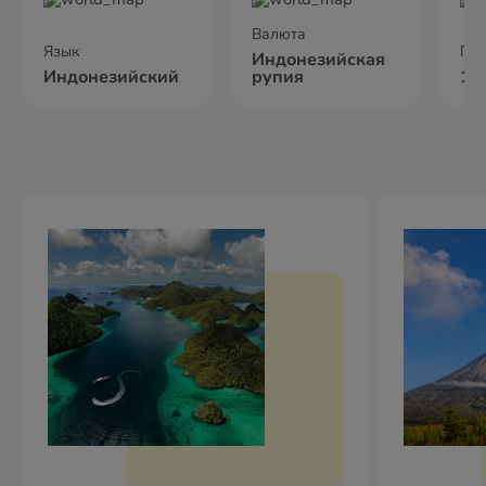
Валюта
Язык
По
Индонезийская
Индонезийский
рупия
14