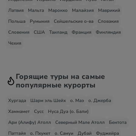
Латвия
Мальта
Марокко
Малайзия
Маврикий
Польша
Румыния
Сейшельские о-ва
Словакия
Словения
США
Таиланд
Франция
Финляндия
Чехия
Горящие туры на самые
популярные курорты
Хургада
Шарм эль Шейх
о. Маэ
о. Джерба
Хаммамет
Сусс
Нуса Дуа (о. Бали)
Ари (Алифу) Атолл
Северный Мале Атолл
Бентота
Паттайя
о. Пхукет
о. Самуи
Дубай
Фуджейра