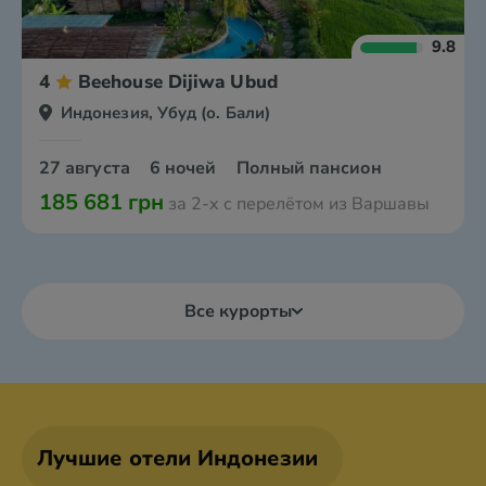
9.8
4
Beehouse Dijiwa Ubud
Индонезия, Убуд (о. Бали)
27 августа
6 ночей
Полный пансион
185 681 грн
за 2-х с перелётом из Варшавы
Все курорты
Лучшие отели Индонезии