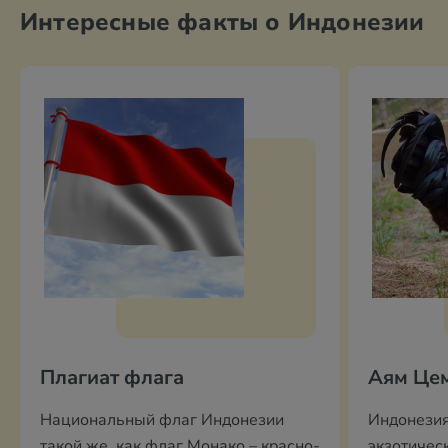
Интересные факты о Индонезии
Плагиат флага
Аям Це
Национальный флаг Индонезии
Индонезия
такой же, как флаг Монако – красно-
экзотичес