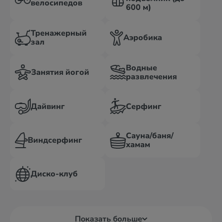
велосипедов
600 м)
Тренажерный
Аэробика
зал
Водные
Занятия йогой
развлечения
Дайвинг
Серфинг
Сауна/баня/
Виндсерфинг
хамам
Диско-клуб
Показать больше