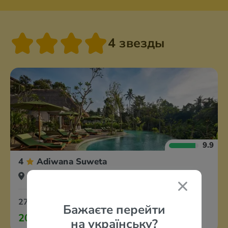
4 звезды
9.9
4
Adiwana Suweta
Индонезия, Убуд (о. Бали)
27 августа
7 ночей
Полный пансион
Бажаєте перейти
204 946 грн
за 2-х с перелётом из Варшавы
на українську?