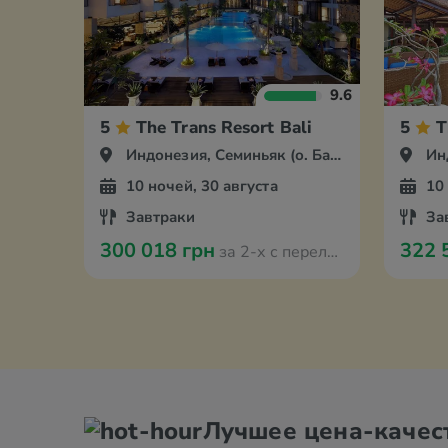
9.6
5
The Trans Resort Bali
5
T
Индонезия, Семиньяк (о. Бали)
Инд
10 ночей, 30 августа
10
Завтраки
За
300 018 грн
322 
за 2-х с перелётом из Кишинева
Лучшее цена-качес