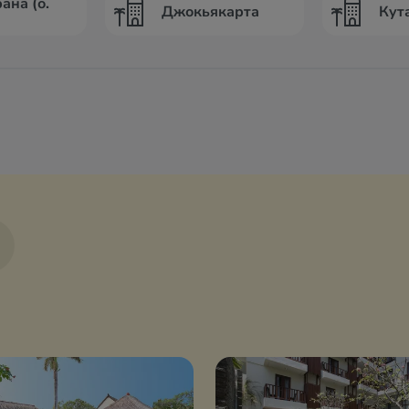
ана (о.
Джокьякарта
Кута