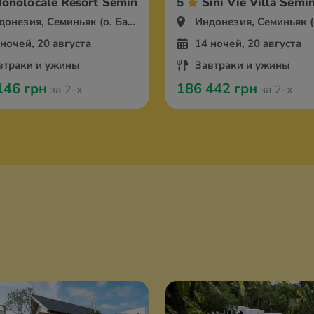
onolocale Resort Seminyak by Ini Vie Hospitality
5
Sini Vie Villa Semin
онезия, Семиньяк (о. Бали)
Индонезия, Семиньяк (о. 
 ночей, 20 августа
14 ночей, 20 августа
втраки и ужины
Завтраки и ужины
146 грн
186 442 грн
за 2-х
за 2-х