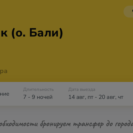
 (о. Бали)
ра
Длительность
Дата выезда
ние
7 - 9 ночей
14 авг
,
пт
-
20 авг
,
чт
обходимости бронируем трансфер до город