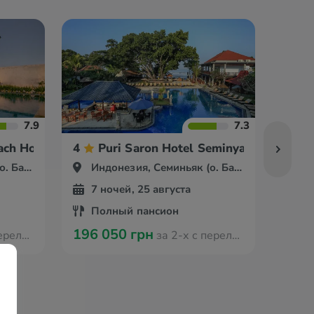
7.9
7.3
ach Hotel
4
Puri Saron Hotel Seminyak
5
Бали)
Индонезия, Семиньяк (о. Бали)
Ин
7 ночей, 25 августа
9 
Полный пансион
За
196 050 грн
216 
з Варшавы
за 2-х с перелётом из Варшавы