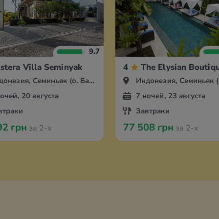
9.7
stera Villa Seminyak
4
The Elysian Boutiqu
онезия, Семиньяк (о. Бали)
Индонезия, Семиньяк (о. 
ночей, 20 августа
7 ночей, 23 августа
втраки
Завтраки
92 грн
77 508 грн
за 2-х
за 2-х