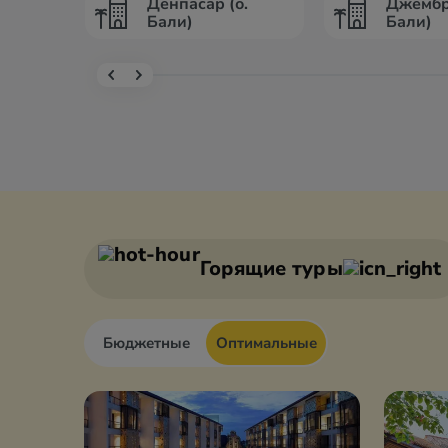
Денпасар (о.
Джембр
Бали)
Бали)
Горящие туры
Бюджетные
Оптимальные