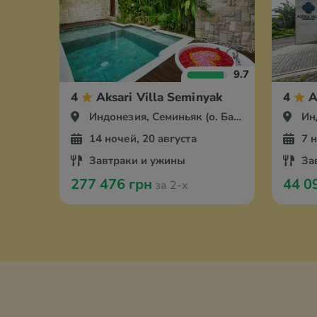
9.7
4
Aksari Villa Seminyak
4
A
Индонезия, Семиньяк (о. Бали)
Инд
14 ночей, 20 августа
7 
Завтраки и ужины
За
277 476 грн
44 0
за 2-х