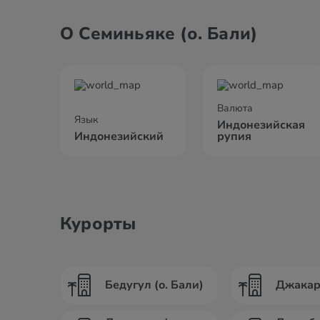
О Семиньяке (о. Бали)
Валюта
Язык
Индонезийская
Индонезийский
рупия
Курорты
Бедугул (о. Бали)
Джакарт