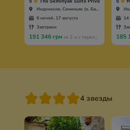
5
The Seminyak Suite Private Villa
5
M
Индонезия, Семиньяк (о. Бали)
Инд
6 ночей, 17 августа
14
Завтраки
За
191 346 грн
185 
за 2-х с перелётом из Варшавы
4 звезды