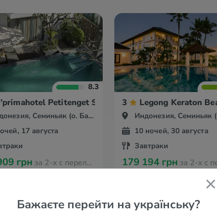
8.3
’primahotel Petitenget Seminyak
3
Legong Keraton Be
онезия, Семиньяк (о. Бали)
Индонезия, Семиньяк (о. 
ночей, 17 августа
10 ночей, 30 августа
втраки
Завтраки
909 грн
179 194 грн
за 2-х с перелётом из Кишинева
за 2-х с перелётом и
Бажаєте перейти на українську?