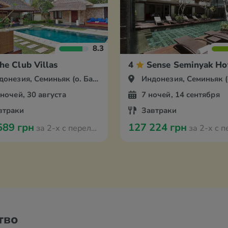
8.3
he Club Villas
4
Sense Seminyak Ho
онезия, Семиньяк (о. Бали)
Индонезия, Семиньяк (о. 
 ночей, 30 августа
7 ночей, 14 сентября
втраки
Завтраки
589 грн
127 224 грн
за 2-х с перелётом из Кишинева
за 2-х с перелётом и
тво