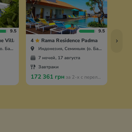
9.5
9.5
e Villa Hotel
4
Rama Residence Padma
4
Бали)
Индонезия, Семиньяк (о. Бали)
Ин
7 ночей, 17 августа
14
Завтраки
За
172 361 грн
242 
за 2-х с перелётом из Варшавы