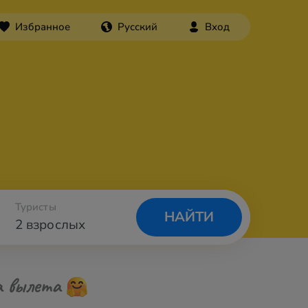
Избранное
Русский
Вход
Туристы
НАЙТИ
2 взрослых
а вылета