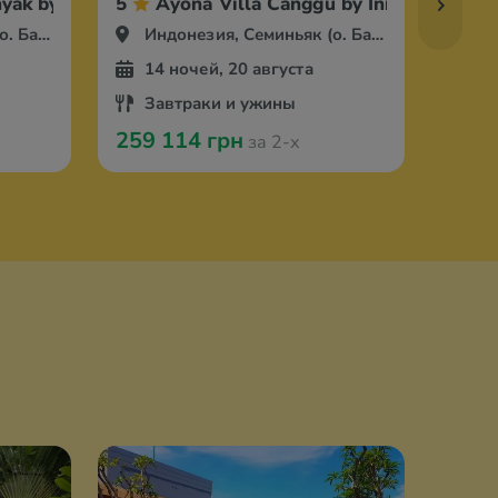
yak by Ini Vie Hospitality
5
Ayona Villa Canggu by Ini Vie Hospita
5
Бали)
Индонезия, Семиньяк (о. Бали)
Ин
14 ночей, 20 августа
9 
Завтраки и ужины
За
259 114 грн
320 
за 2-х