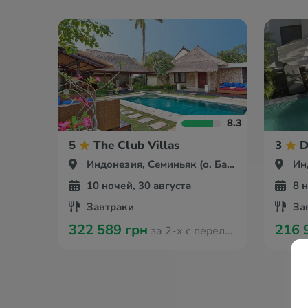
8.3
5
The Club Villas
3
D
Индонезия, Семиньяк (о. Бали)
Инд
10 ночей, 30 августа
8 
Завтраки
За
322 589 грн
216 
за 2-х с перелётом из Кишинева