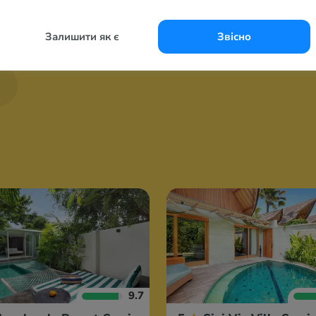
Залишити як є
Звісно
)
9.7