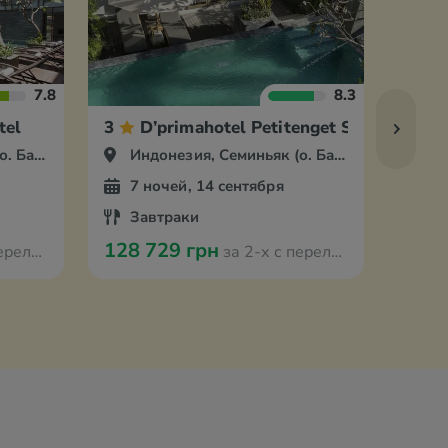
7.8
8.3
tel
3
D’primahotel Petitenget Seminyak
3
Бали)
Индонезия, Семиньяк (о. Бали)
Ин
7 ночей, 14 сентября
6 
Завтраки
За
128 729 грн
144 
з Варшавы
за 2-х с перелётом из Варшавы