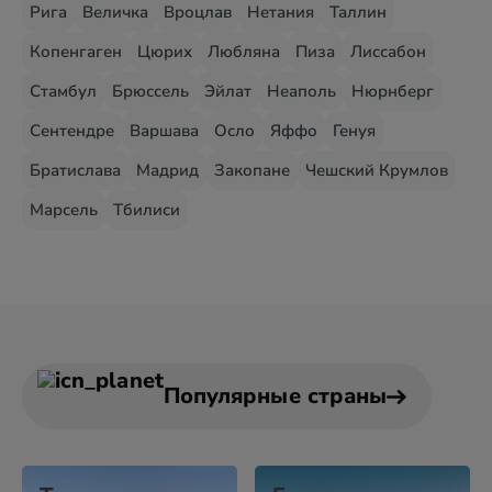
Рига
Величка
Вроцлав
Нетания
Таллин
Копенгаген
Цюрих
Любляна
Пиза
Лиссабон
Стамбул
Брюссель
Эйлат
Неаполь
Нюрнберг
Сентендре
Варшава
Осло
Яффо
Генуя
Братислава
Мадрид
Закопане
Чешский Крумлов
Марсель
Тбилиси
Популярные страны