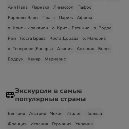
Айя Напа
Ларнака
Лимассол
Пафос
Карловы Вары
Прага
Париж
Афины
о. Крит – Ираклион
о. Крит – Ретимно
о. Родос
Рим
Коста Брава
Коста Дорада
о. Майорка
о. Тенерифе (Канары)
Алания
Анталия
Белек
Бодрум
Кемер
Мармарис
Экскурсии в самые
популярные страны
Венгрия
Австрия
Чехия
Италия
Польша
Франция
Испания
Германия
Украина