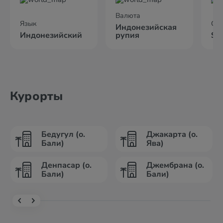
Валюта
Язык
Сто
Индонезийская
Индонезийский
рупия
$1
Курорты
Бедугул (о.
Джакарта (о.
Бали)
Ява)
Денпасар (о.
Джембрана (о.
Бали)
Бали)