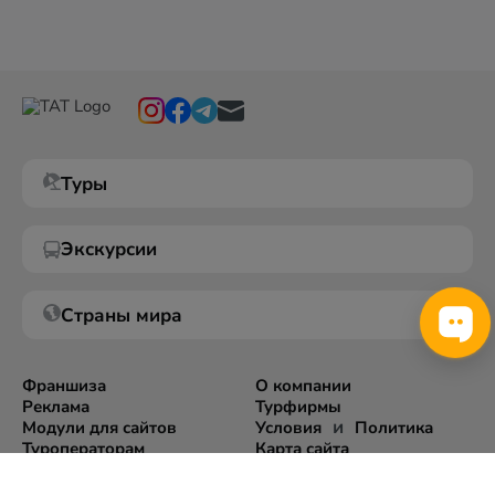
Туры
Экскурсии
Страны мира
Франшиза
О компании
Реклама
Турфирмы
и
Модули для сайтов
Условия
Политика
Туроператорам
Карта сайта
Экспорт информации