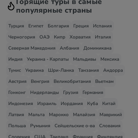
Горящие туры в самые
популярные страны
Турция
Египет
Болгария
Греция
Испания
Черногория
ОАЭ
Кипр
Хорватия
Италия
Северная Македония
Албания
Доминикана
Индия
Украина - Карпаты
Мальдивы
Мексика
Тунис
Украина
Шри-Ланка
Танзания
Андорра
Австрия
Венгрия
Великобритания
Вьетнам
Гонконг
Нидерланды
Грузия
Германия
Индонезия
Израиль
Иордания
Куба
Китай
Латвия
Мальта
Марокко
Малайзия
Маврикий
Польша
Румыния
Сейшельские о-ва
Словакия
Словения
США
Таиланд
Франция
Финляндия