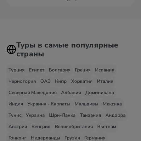
Туры в самые популярные
страны
Турция
Египет
Болгария
Греция
Испания
Черногория
ОАЭ
Кипр
Хорватия
Италия
Северная Македония
Албания
Доминикана
Индия
Украина - Карпаты
Мальдивы
Мексика
Тунис
Украина
Шри-Ланка
Танзания
Андорра
Австрия
Венгрия
Великобритания
Вьетнам
Гонконг
Нидерланды
Грузия
Германия