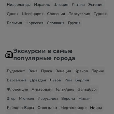
Нидерланды
Израиль
Швеция
Латвия
Эстония
Дания
Швейцария
Словения
Португалия
Турция
Бельгия
Норвегия
Словакия
Грузия
Экскурсии в самые
популярные города
Будапешт
Вена
Прага
Венеция
Краков
Париж
Барселона
Дрезден
Львов
Рим
Берлин
Флоренция
Амстердам
Тель-Авив
Зальцбург
Эгер
Мюнхен
Иерусалим
Верона
Милан
Карловы Вары
Стокгольм
Мертвое море
Ницца