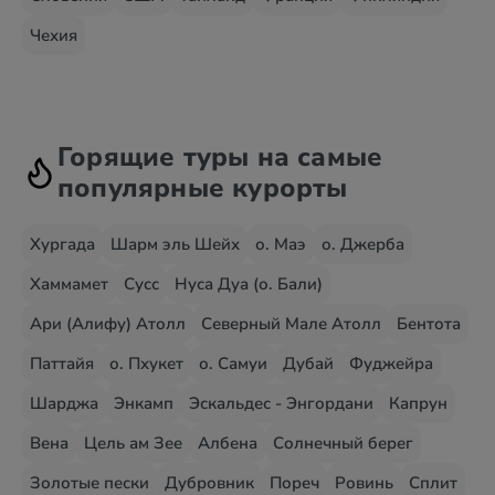
Чехия
Горящие туры на самые
популярные курорты
Хургада
Шарм эль Шейх
о. Маэ
о. Джерба
Хаммамет
Сусс
Нуса Дуа (о. Бали)
Ари (Алифу) Атолл
Северный Мале Атолл
Бентота
Паттайя
о. Пхукет
о. Самуи
Дубай
Фуджейра
Шарджа
Энкамп
Эскальдес - Энгордани
Капрун
Вена
Цель ам Зее
Албена
Солнечный берег
Золотые пески
Дубровник
Пореч
Ровинь
Сплит