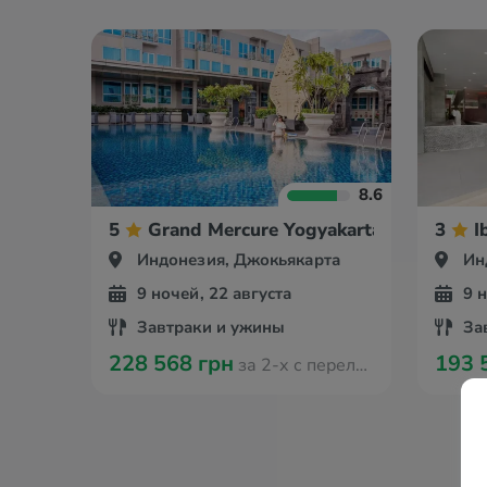
8.6
5
Grand Mercure Yogyakarta
3
I
Индонезия, Джокьякарта
Ин
9 ночей, 22 августа
9 
Завтраки и ужины
За
228 568 грн
193 
за 2-х с перелётом из Варшавы