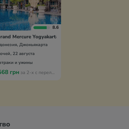
8.6
rand Mercure Yogyakarta
донезия, Джокьякарта
ночей, 22 августа
втраки и ужины
568 грн
за 2-х с перелётом из Варшавы
тво