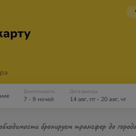
карту
ра
Длительность
Дата выезда
ние
7 - 9 ночей
14 авг
,
пт
-
20 авг
,
чт
обходимости бронируем трансфер до город