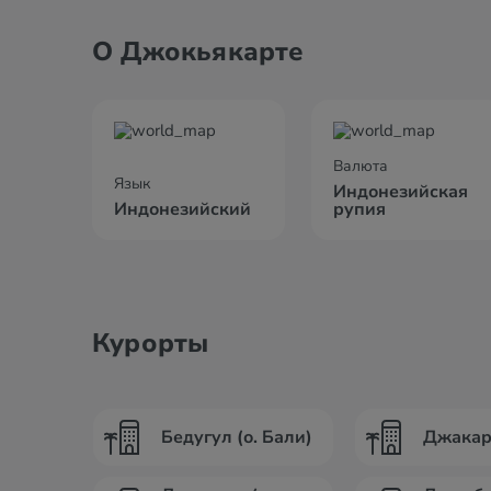
О Джокьякарте
Валюта
Язык
Индонезийская
Индонезийский
рупия
Курорты
Бедугул (о. Бали)
Джакарт