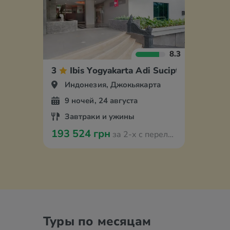
8.3
3
Ibis Yogyakarta Adi Sucipto
Индонезия, Джокьякарта
9 ночей, 24 августа
Завтраки и ужины
193 524 грн
за 2-х с перелётом из Варшавы
Туры по месяцам