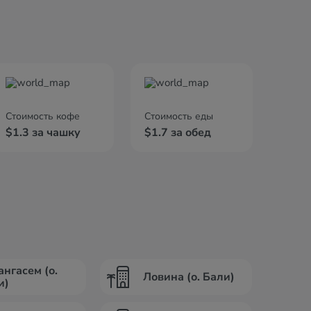
Стоимость кофе
Стоимость еды
$1.3 за чашку
$1.7 за обед
ангасем (о.
Ловина (о. Бали)
и)