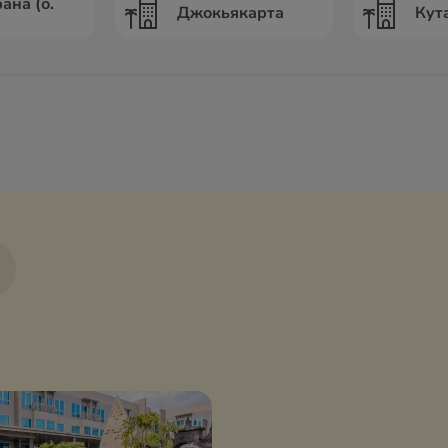
ана (о.
Джокьякарта
Кута