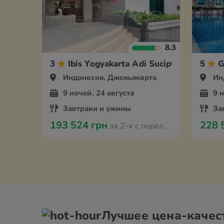
8.3
3
Ibis Yogyakarta Adi Sucipto
5
G
Индонезия, Джокьякарта
Ин
9 ночей, 24 августа
9 
Завтраки и ужины
За
193 524 грн
228 
за 2-х с перелётом из Варшавы
Лучшее цена-качес