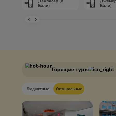
Денпасар (о.
Джембр
Бали)
Бали)
Горящие туры
Бюджетные
Оптимальные