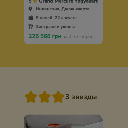
5
Grand Mercure Yogyakarta
Индонезия, Джокьякарта
9 ночей, 22 августа
Завтраки и ужины
228 568 грн
за 2-х с перелётом из Варшавы
3 звезды