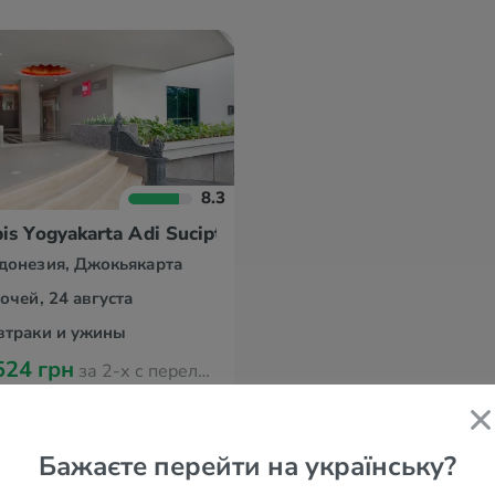
8.3
bis Yogyakarta Adi Sucipto
донезия, Джокьякарта
ночей, 24 августа
втраки и ужины
524 грн
за 2-х с перелётом из Варшавы
Бажаєте перейти на українську?