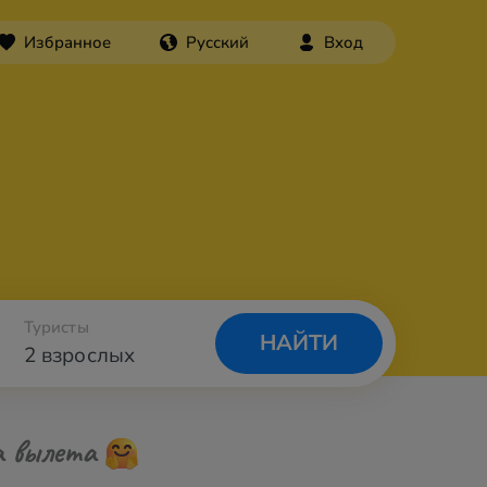
Избранное
Русский
Вход
Туристы
НАЙТИ
2 взрослых
а вылета