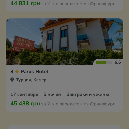
44 831 грн
за 2-х с перелётом из Франкфурта-на-Майне
6.6
3
Parus Hotel
Турция, Кемер
17 сентября
5 ночей
Завтраки и ужины
45 438 грн
за 2-х с перелётом из Франкфурта-на-Майне