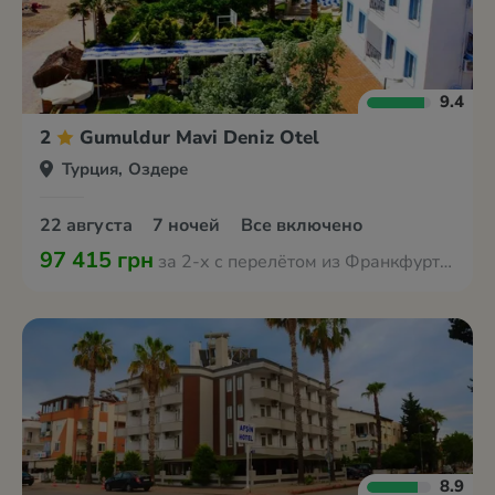
9.4
2
Gumuldur Mavi Deniz Otel
Турция, Оздере
22 августа
7 ночей
Все включено
97 415 грн
за 2-х с перелётом из Франкфурта-на-Майне
8.9