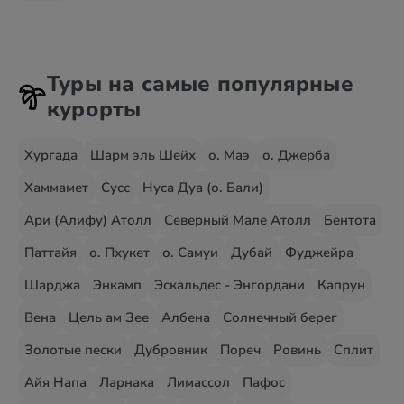
Туры на самые популярные
курорты
Хургада
Шарм эль Шейх
о. Маэ
о. Джерба
Хаммамет
Сусс
Нуса Дуа (о. Бали)
Ари (Алифу) Атолл
Северный Мале Атолл
Бентота
Паттайя
о. Пхукет
о. Самуи
Дубай
Фуджейра
Шарджа
Энкамп
Эскальдес - Энгордани
Капрун
Вена
Цель ам Зее
Албена
Солнечный берег
Золотые пески
Дубровник
Пореч
Ровинь
Сплит
Айя Напа
Ларнака
Лимассол
Пафос