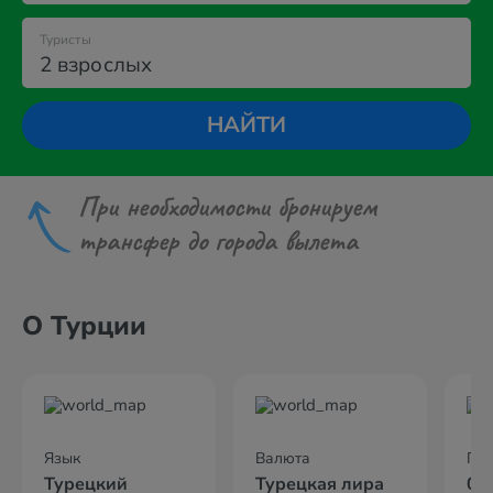
Туристы
2 взрослых
НАЙТИ
При необходимости бронируем
трансфер до города вылета
О Турции
Язык
Валюта
По
Турецкий
Турецкая лира
02