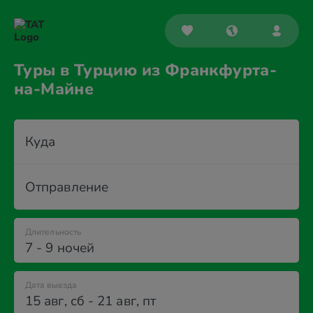
Туры в Турцию из Франкфурта-
на-Майне
Куда
Отправление
Длительность
7 - 9 ночей
Дата выезда
15 авг
,
сб
-
21 авг
,
пт