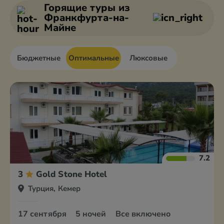
Горящие туры
из
Анкара
Белек
Франкфурта-на-
Майне
Бюджетные
Оптимальные
Люксовые
7.2
3
Gold Stone Hotel
Турция, Кемер
17 сентября
5 ночей
Все включено