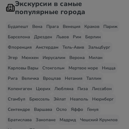
Экскурсии в самые
популярные города
Будапешт
Вена
Прага
Венеция
Краков
Париж
Барселона
Дрезден
Львов
Рим
Берлин
Флоренция
Амстердам
Тель-Авив
Зальцбург
Эгер
Мюнхен
Иерусалим
Верона
Милан
Карловы Вары
Стокгольм
Мертвое море
Ницца
Рига
Величка
Вроцлав
Нетания
Таллин
Копенгаген
Цюрих
Любляна
Пиза
Лиссабон
Стамбул
Брюссель
Эйлат
Неаполь
Нюрнберг
Сентендре
Варшава
Осло
Яффо
Генуя
Братислава
Закопане
Мадрид
Чешский Крумлов