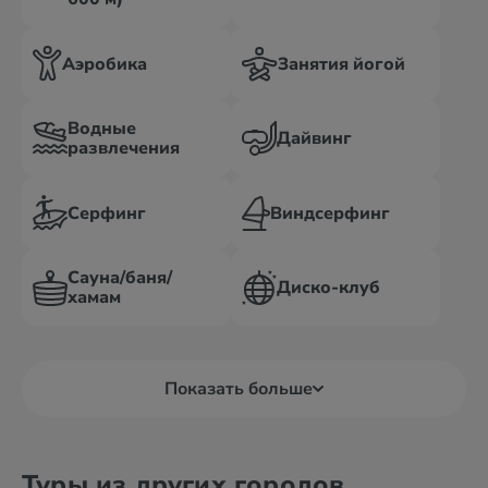
Аэробика
Занятия йогой
Водные
Дайвинг
развлечения
Серфинг
Виндсерфинг
Сауна/баня/
Диско-клуб
хамам
Показать больше
Туры из других городов