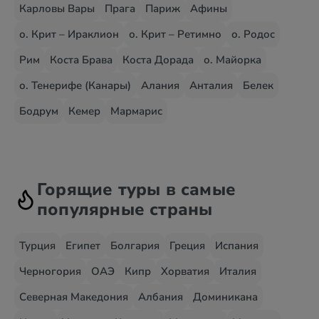
Карловы Вары
Прага
Париж
Афины
о. Крит – Ираклион
о. Крит – Ретимно
о. Родос
Рим
Коста Брава
Коста Дорада
о. Майорка
о. Тенерифе (Канары)
Алания
Анталия
Белек
Бодрум
Кемер
Мармарис
Горящие туры в самые
популярные страны
Турция
Египет
Болгария
Греция
Испания
Черногория
ОАЭ
Кипр
Хорватия
Италия
Северная Македония
Албания
Доминикана