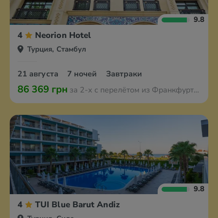
9.8
4
Neorion Hotel
Турция, Стамбул
21 августа
7 ночей
Завтраки
86 369 грн
за 2-х с перелётом из Франкфурта-на-Майне
9.8
4
TUI Blue Barut Andiz