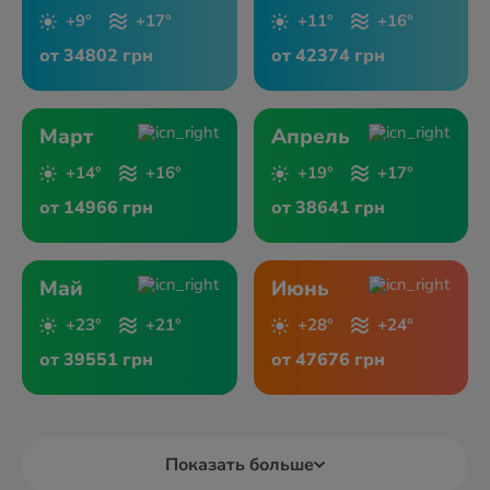
+9°
+17°
+11°
+16°
от 34802 грн
от 42374 грн
Март
Апрель
+14°
+16°
+19°
+17°
от 14966 грн
от 38641 грн
Май
Июнь
+23°
+21°
+28°
+24°
от 39551 грн
от 47676 грн
Показать больше