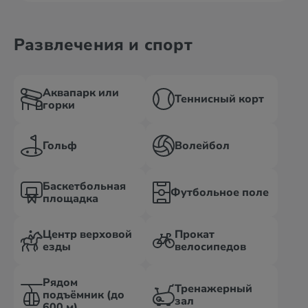
Развлечения и спорт
Аквапарк или
Теннисный корт
горки
Гольф
Волейбол
Баскетбольная
Футбольное поле
площадка
Центр верховой
Прокат
езды
велосипедов
Рядом
Тренажерный
подъёмник (до
зал
600 м)