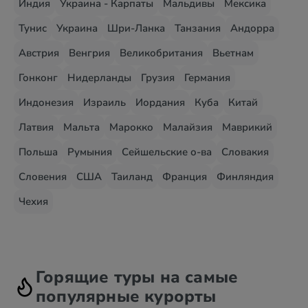
Индия
Украина - Карпаты
Мальдивы
Мексика
Тунис
Украина
Шри-Ланка
Танзания
Андорра
Австрия
Венгрия
Великобритания
Вьетнам
Гонконг
Нидерланды
Грузия
Германия
Индонезия
Израиль
Иордания
Куба
Китай
Латвия
Мальта
Марокко
Малайзия
Маврикий
Польша
Румыния
Сейшельские о-ва
Словакия
Словения
США
Таиланд
Франция
Финляндия
Чехия
Горящие туры на самые
популярные курорты