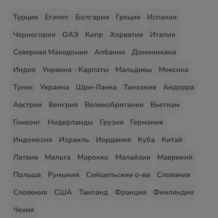
Турция
Египет
Болгария
Греция
Испания
Черногория
ОАЭ
Кипр
Хорватия
Италия
Северная Македония
Албания
Доминикана
Индия
Украина - Карпаты
Мальдивы
Мексика
Тунис
Украина
Шри-Ланка
Танзания
Андорра
Австрия
Венгрия
Великобритания
Вьетнам
Гонконг
Нидерланды
Грузия
Германия
Индонезия
Израиль
Иордания
Куба
Китай
Латвия
Мальта
Марокко
Малайзия
Маврикий
Польша
Румыния
Сейшельские о-ва
Словакия
Словения
США
Таиланд
Франция
Финляндия
Чехия