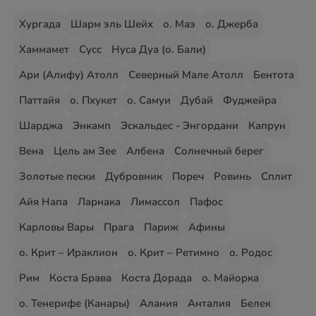
Хургада
Шарм эль Шейх
о. Маэ
о. Джерба
Хаммамет
Сусс
Нуса Дуа (о. Бали)
Ари (Алифу) Атолл
Северный Мале Атолл
Бентота
Паттайя
о. Пхукет
о. Самуи
Дубай
Фуджейра
Шарджа
Энкамп
Эскальдес - Энгордани
Капрун
Вена
Цель ам Зее
Албена
Солнечный берег
Золотые пески
Дубровник
Пореч
Ровинь
Сплит
Айя Напа
Ларнака
Лимассол
Пафос
Карловы Вары
Прага
Париж
Афины
о. Крит – Ираклион
о. Крит – Ретимно
о. Родос
Рим
Коста Брава
Коста Дорада
о. Майорка
о. Тенерифе (Канары)
Алания
Анталия
Белек