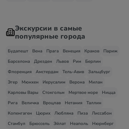
Экскурсии в самые
популярные города
Будапешт
Вена
Прага
Венеция
Краков
Париж
Барселона
Дрезден
Львов
Рим
Берлин
Флоренция
Амстердам
Тель-Авив
Зальцбург
Эгер
Мюнхен
Иерусалим
Верона
Милан
Карловы Вары
Стокгольм
Мертвое море
Ницца
Рига
Величка
Вроцлав
Нетания
Таллин
Копенгаген
Цюрих
Любляна
Пиза
Лиссабон
Стамбул
Брюссель
Эйлат
Неаполь
Нюрнберг