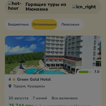
Анкара
Афьон
Горящие туры
из
Мюнхена
Бюджетные
Оптимальные
Люксовые
7.0
4
Green Gold Hotel
Турция, Кушадасы
30 августа
7 ночей
Все включено
75 744 грн