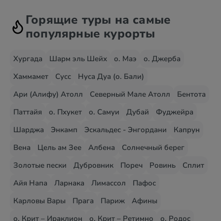
Горящие туры на самые
популярные курорты
Хургада
Шарм эль Шейх
о. Маэ
о. Джерба
Хаммамет
Сусс
Нуса Дуа (о. Бали)
Ари (Алифу) Атолл
Северный Мале Атолл
Бентота
Паттайя
о. Пхукет
о. Самуи
Дубай
Фуджейра
Шарджа
Энкамп
Эскальдес - Энгордани
Капрун
Вена
Цель ам Зее
Албена
Солнечный берег
Золотые пески
Дубровник
Пореч
Ровинь
Сплит
Айя Напа
Ларнака
Лимассол
Пафос
Карловы Вары
Прага
Париж
Афины
о. Крит – Ираклион
о. Крит – Ретимно
о. Родос