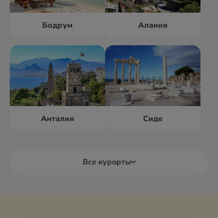
Бодрум
Алания
Анталия
Сиде
Все курорты
Алания
Анталия