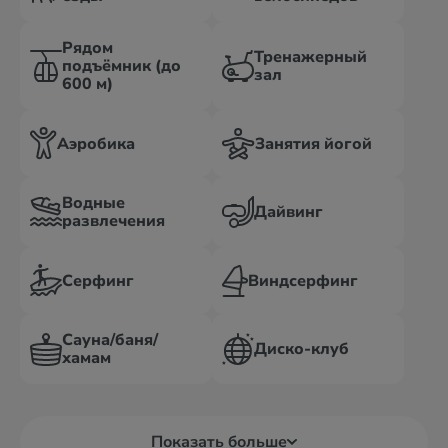
Рядом
Тренажерный
подъёмник (до
зал
600 м)
Аэробика
Занятия йогой
Водные
Дайвинг
развлечения
Серфинг
Виндсерфинг
Сауна/баня/
Диско-клуб
хамам
Показать больше