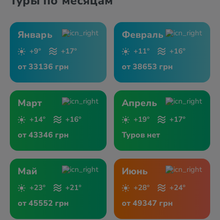
Туры по месяцам
Январь
Февраль
+9°
+17°
+11°
+16°
от 33136 грн
от 38653 грн
Март
Апрель
+14°
+16°
+19°
+17°
от 43346 грн
Туров нет
Май
Июнь
+23°
+21°
+28°
+24°
от 45552 грн
от 49347 грн