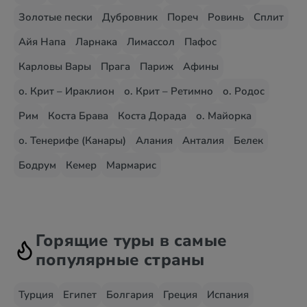
Золотые пески
Дубровник
Пореч
Ровинь
Сплит
Айя Напа
Ларнака
Лимассол
Пафос
Карловы Вары
Прага
Париж
Афины
о. Крит – Ираклион
о. Крит – Ретимно
о. Родос
Рим
Коста Брава
Коста Дорада
о. Майорка
о. Тенерифе (Канары)
Алания
Анталия
Белек
Бодрум
Кемер
Мармарис
Горящие туры в самые
популярные страны
Турция
Египет
Болгария
Греция
Испания