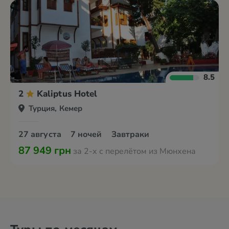
8.5
2
Kaliptus Hotel
Турция, Кемер
27 августа
7 ночей
Завтраки
87 949 грн
за 2-х с перелётом из Мюнхена