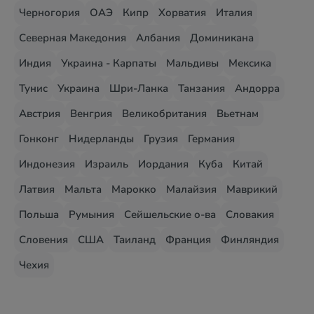
Черногория
ОАЭ
Кипр
Хорватия
Италия
Северная Македония
Албания
Доминикана
Индия
Украина - Карпаты
Мальдивы
Мексика
Тунис
Украина
Шри-Ланка
Танзания
Андорра
Австрия
Венгрия
Великобритания
Вьетнам
Гонконг
Нидерланды
Грузия
Германия
Индонезия
Израиль
Иордания
Куба
Китай
Латвия
Мальта
Марокко
Малайзия
Маврикий
Польша
Румыния
Сейшельские о-ва
Словакия
Словения
США
Таиланд
Франция
Финляндия
Чехия