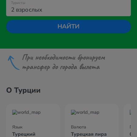
Туристы
2 взрослых
НАЙТИ
При необходимости бронируем
трансфер до города вылета
О Турции
Язык
Валюта
По
Турецкий
Турецкая лира
02