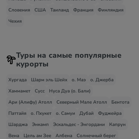
Словения
США
Таиланд
Франция
Финляндия
Чехия
Туры на самые популярные
курорты
Хургада
Шарм эль Шейх
о. Маэ
о. Джерба
Хаммамет
Сусс
Нуса Дуа (о. Бали)
Ари (Алифу) Атолл
Северный Мале Атолл
Бентота
Паттайя
о. Пхукет
о. Самуи
Дубай
Фуджейра
Шарджа
Энкамп
Эскальдес - Энгордани
Капрун
Вена
Цель ам Зее
Албена
Солнечный берег