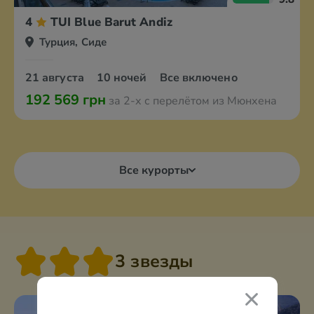
4
TUI Blue Barut Andiz
Турция, Сиде
21 августа
10 ночей
Все включено
192 569 грн
за 2-х с перелётом из Мюнхена
Все курорты
3 звезды