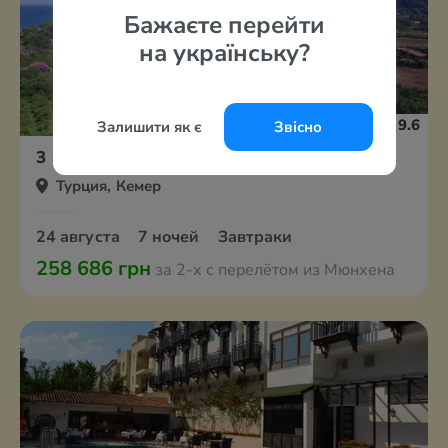
Бажаєте перейти
на українську?
9.6
Залишити як є
Звісно
3
Kimera Lounge
Турция, Кемер
24 августа
7 ночей
Завтраки
258 686 грн
за 2-х с перелётом из Мюнхена