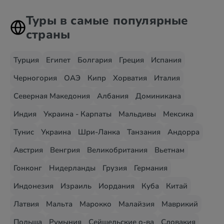
Туры в самые популярные
страны
Турция
Египет
Болгария
Греция
Испания
Черногория
ОАЭ
Кипр
Хорватия
Италия
Северная Македония
Албания
Доминикана
Индия
Украина - Карпаты
Мальдивы
Мексика
Тунис
Украина
Шри-Ланка
Танзания
Андорра
Австрия
Венгрия
Великобритания
Вьетнам
Гонконг
Нидерланды
Грузия
Германия
Индонезия
Израиль
Иордания
Куба
Китай
Латвия
Мальта
Марокко
Малайзия
Маврикий
Польша
Румыния
Сейшельские о-ва
Словакия