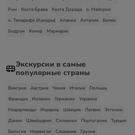
Рим
Коста Брава
Коста Дорада
о. Майорка
о. Тенерифе (Канары)
Алания
Анталия
Белек
Бодрум
Кемер
Мармарис
Экскурсии в самые
популярные страны
Венгрия
Австрия
Чехия
Италия
Польша
Франция
Испания
Германия
Украина
Нидерланды
Израиль
Швеция
Латвия
Эстония
Дания
Швейцария
Словения
Португалия
Турция
Бельгия
Норвегия
Словакия
Грузия