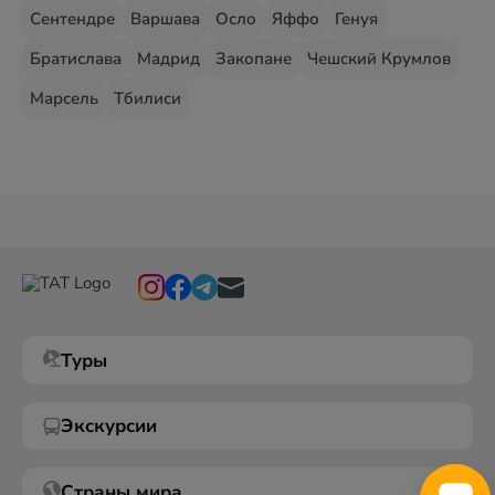
Сентендре
Варшава
Осло
Яффо
Генуя
Братислава
Мадрид
Закопане
Чешский Крумлов
Марсель
Тбилиси
Туры
Экскурсии
Страны мира