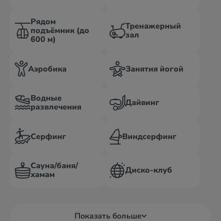
Рядом
Тренажерный
подъёмник (до
зал
600 м)
Аэробика
Занятия йогой
Водные
Дайвинг
развлечения
Серфинг
Виндсерфинг
Сауна/баня/
Диско-клуб
хамам
Показать больше