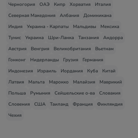
Черногория
ОАЭ
Кипр
Хорватия
Италия
Северная Македония
Албания
Доминикана
Индия
Украина - Карпаты
Мальдивы
Мексика
Тунис
Украина
Шри-Ланка
Танзания
Андорра
Австрия
Венгрия
Великобритания
Вьетнам
Гонконг
Нидерланды
Грузия
Германия
Индонезия
Израиль
Иордания
Куба
Китай
Латвия
Мальта
Марокко
Малайзия
Маврикий
Польша
Румыния
Сейшельские о-ва
Словакия
Словения
США
Таиланд
Франция
Финляндия
Чехия