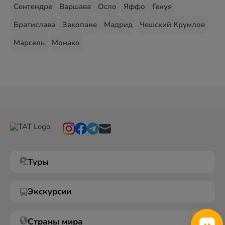
Сентендре
Варшава
Осло
Яффо
Генуя
Братислава
Закопане
Мадрид
Чешский Крумлов
Марсель
Монако
Туры
Экскурсии
Страны мира