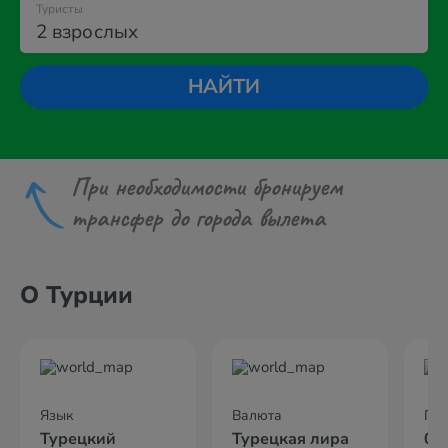
Туристы
2 взрослых
НАЙТИ
При необходимости бронируем
трансфер до города вылета
О Турции
Язык
Валюта
По
Турецкий
Турецкая лира
02