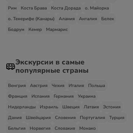
Рим
Коста Брава
Коста Дорада
о. Майорка
о. Тенерифе (Канары)
Алания
Анталия
Белек
Бодрум
Кемер
Мармарис
Экскурсии в самые
популярные страны
Венгрия
Австрия
Чехия
Италия
Польша
Франция
Испания
Германия
Украина
Нидерланды
Израиль
Швеция
Латвия
Эстония
Дания
Швейцария
Словения
Португалия
Турция
Бельгия
Норвегия
Словакия
Монако