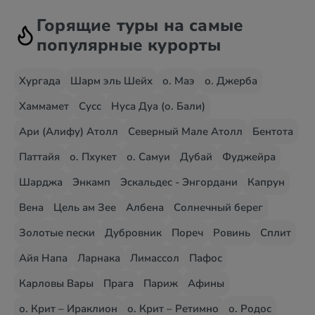
Горящие туры на самые
популярные курорты
Хургада
Шарм эль Шейх
о. Маэ
о. Джерба
Хаммамет
Сусс
Нуса Дуа (о. Бали)
Ари (Алифу) Атолл
Северный Мале Атолл
Бентота
Паттайя
о. Пхукет
о. Самуи
Дубай
Фуджейра
Шарджа
Энкамп
Эскальдес - Энгордани
Капрун
Вена
Цель ам Зее
Албена
Солнечный берег
Золотые пески
Дубровник
Пореч
Ровинь
Сплит
Айя Напа
Ларнака
Лимассол
Пафос
Карловы Вары
Прага
Париж
Афины
о. Крит – Ираклион
о. Крит – Ретимно
о. Родос