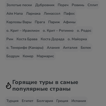
Золотые пески
Дубровник
Пореч
Ровинь
Сплит
Айя Напа
Ларнака
Лимассол
Пафос
Карловы Вары
Прага
Париж
Афины
о. Крит – Ираклион
о. Крит – Ретимно
о. Родос
Рим
Коста Брава
Коста Дорада
о. Майорка
о. Тенерифе (Канары)
Алания
Анталия
Белек
Бодрум
Кемер
Мармарис
Горящие туры в самые
популярные страны
Турция
Египет
Болгария
Греция
Испания