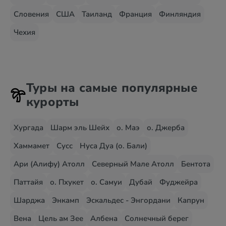
Словения
США
Таиланд
Франция
Финляндия
Чехия
Туры на самые популярные
курорты
Хургада
Шарм эль Шейх
о. Маэ
о. Джерба
Хаммамет
Сусс
Нуса Дуа (о. Бали)
Ари (Алифу) Атолл
Северный Мале Атолл
Бентота
Паттайя
о. Пхукет
о. Самуи
Дубай
Фуджейра
Шарджа
Энкамп
Эскальдес - Энгордани
Капрун
Вена
Цель ам Зее
Албена
Солнечный берег