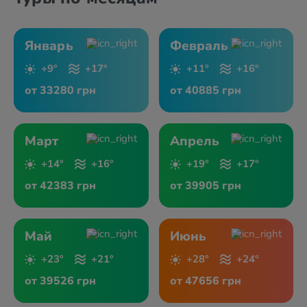
Январь
Февраль
+9°
+17°
+11°
+16°
от 33280 грн
от 40885 грн
Март
Апрель
+14°
+16°
+19°
+17°
от 42383 грн
от 39905 грн
Май
Июнь
+23°
+21°
+28°
+24°
от 39526 грн
от 47656 грн