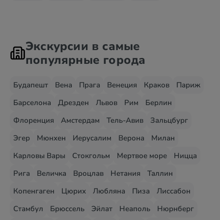
Экскурсии в самые
популярные города
Будапешт
Вена
Прага
Венеция
Краков
Париж
Барселона
Дрезден
Львов
Рим
Берлин
Флоренция
Амстердам
Тель-Авив
Зальцбург
Эгер
Мюнхен
Иерусалим
Верона
Милан
Карловы Вары
Стокгольм
Мертвое море
Ницца
Рига
Величка
Вроцлав
Нетания
Таллин
Копенгаген
Цюрих
Любляна
Пиза
Лиссабон
Стамбул
Брюссель
Эйлат
Неаполь
Нюрнберг