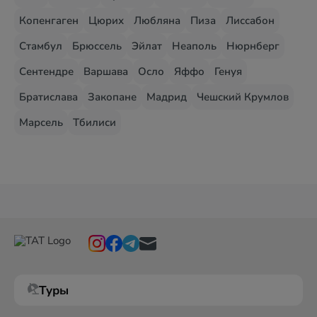
Копенгаген
Цюрих
Любляна
Пиза
Лиссабон
Стамбул
Брюссель
Эйлат
Неаполь
Нюрнберг
Сентендре
Варшава
Осло
Яффо
Генуя
Братислава
Закопане
Мадрид
Чешский Крумлов
Марсель
Тбилиси
Туры