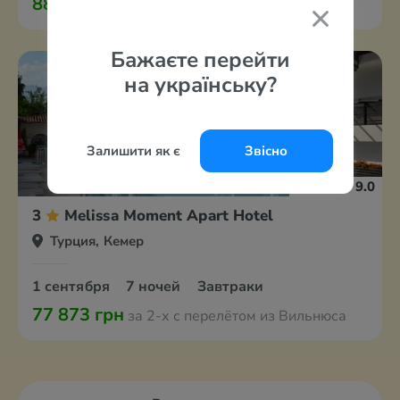
88 841 грн
за 2-х с перелётом из Вильнюса
Бажаєте перейти
на українську?
Залишити як є
Звісно
9.0
3
Melissa Moment Apart Hotel
Турция, Кемер
1 сентября
7 ночей
Завтраки
77 873 грн
за 2-х с перелётом из Вильнюса