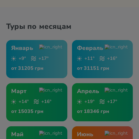
Туры по месяцам
Январь
Февраль
+9°
+17°
+11°
+16°
от 31205 грн
от 31151 грн
Март
Апрель
+14°
+16°
+19°
+17°
от 15035 грн
от 18346 грн
Май
Июнь