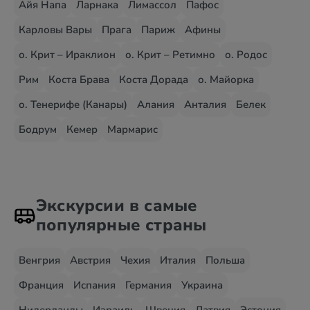
Айя Напа
Ларнака
Лимассол
Пафос
Карловы Вары
Прага
Париж
Афины
о. Крит – Ираклион
о. Крит – Ретимно
о. Родос
Рим
Коста Брава
Коста Дорада
о. Майорка
о. Тенерифе (Канары)
Алания
Анталия
Белек
Бодрум
Кемер
Мармарис
Экскурсии в самые
популярные страны
Венгрия
Австрия
Чехия
Италия
Польша
Франция
Испания
Германия
Украина