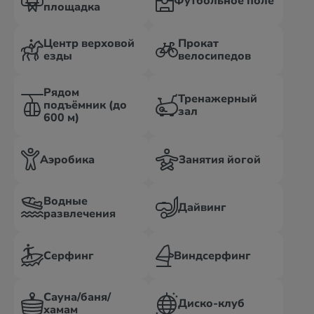
Футбольное поле
площадка
Центр верховой
Прокат
езды
велосипедов
Рядом
Тренажерный
подъёмник (до
зал
600 м)
Аэробика
Занятия йогой
Водные
Дайвинг
развлечения
Серфинг
Виндсерфинг
Сауна/баня/
Диско-клуб
хамам