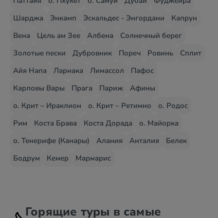
Паттайя
о. Пхукет
о. Самуи
Дубай
Фуджейра
Шарджа
Энкамп
Эскальдес - Энгордани
Капрун
Вена
Цель ам Зее
Албена
Солнечный берег
Золотые пески
Дубровник
Пореч
Ровинь
Сплит
Айя Напа
Ларнака
Лимассол
Пафос
Карловы Вары
Прага
Париж
Афины
о. Крит – Ираклион
о. Крит – Ретимно
о. Родос
Рим
Коста Брава
Коста Дорада
о. Майорка
о. Тенерифе (Канары)
Алания
Анталия
Белек
Бодрум
Кемер
Мармарис
Горящие туры в самые