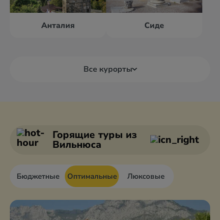
Анталия
Сиде
Все курорты
Алания
Анталия
Анкара
Афьон
Горящие туры
из
Вильнюса
Бюджетные
Оптимальные
Люксовые