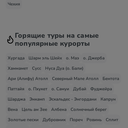
Чехия
Горящие туры на самые
популярные курорты
Хургада
Шарм эль Шейх
о. Маэ
о. Джерба
Хаммамет
Сусс
Нуса Дуа (о. Бали)
Ари (Алифу) Атолл
Северный Мале Атолл
Бентота
Паттайя
о. Пхукет
о. Самуи
Дубай
Фуджейра
Шарджа
Энкамп
Эскальдес - Энгордани
Капрун
Вена
Цель ам Зее
Албена
Солнечный берег
Золотые пески
Дубровник
Пореч
Ровинь
Сплит