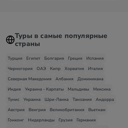
Туры в самые популярные
страны
Турция
Египет
Болгария
Греция
Испания
Черногория
ОАЭ
Кипр
Хорватия
Италия
Северная Македония
Албания
Доминикана
Индия
Украина - Карпаты
Мальдивы
Мексика
Тунис
Украина
Шри-Ланка
Танзания
Андорра
Австрия
Венгрия
Великобритания
Вьетнам
Гонконг
Нидерланды
Грузия
Германия