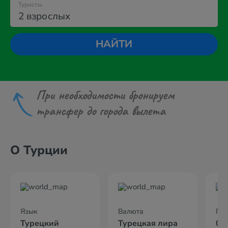
Туристы
2 взрослых
НАЙТИ
При необходимости бронируем
трансфер до города вылета
О Турции
Язык
Валюта
По
Турецкий
Турецкая лира
02