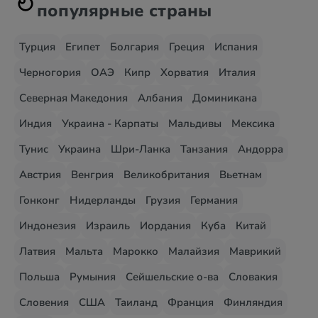
популярные страны
Турция
Египет
Болгария
Греция
Испания
Черногория
ОАЭ
Кипр
Хорватия
Италия
Северная Македония
Албания
Доминикана
Индия
Украина - Карпаты
Мальдивы
Мексика
Тунис
Украина
Шри-Ланка
Танзания
Андорра
Австрия
Венгрия
Великобритания
Вьетнам
Гонконг
Нидерланды
Грузия
Германия
Индонезия
Израиль
Иордания
Куба
Китай
Латвия
Мальта
Марокко
Малайзия
Маврикий
Польша
Румыния
Сейшельские о-ва
Словакия
Словения
США
Таиланд
Франция
Финляндия