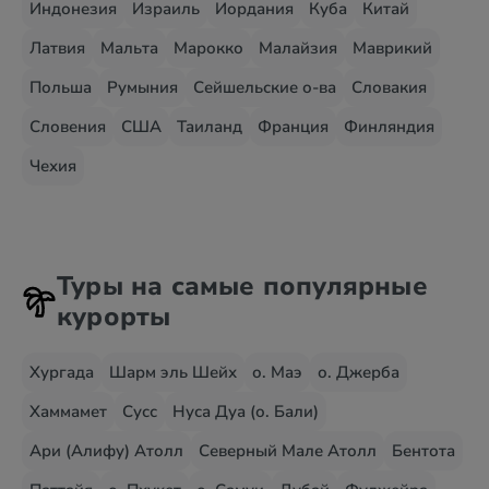
Индонезия
Израиль
Иордания
Куба
Китай
Латвия
Мальта
Марокко
Малайзия
Маврикий
Польша
Румыния
Сейшельские о-ва
Словакия
Словения
США
Таиланд
Франция
Финляндия
Чехия
Туры на самые популярные
курорты
Хургада
Шарм эль Шейх
о. Маэ
о. Джерба
Хаммамет
Сусс
Нуса Дуа (о. Бали)
Ари (Алифу) Атолл
Северный Мале Атолл
Бентота