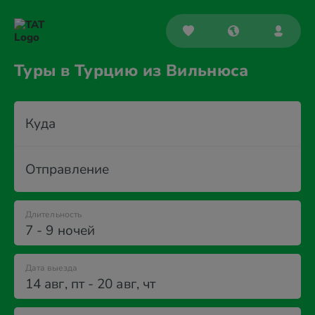
Туры в Турцию из Вильнюса
Куда
Отправление
Длительность
7 - 9 ночей
Дата выезда
14 авг
,
пт
-
20 авг
,
чт