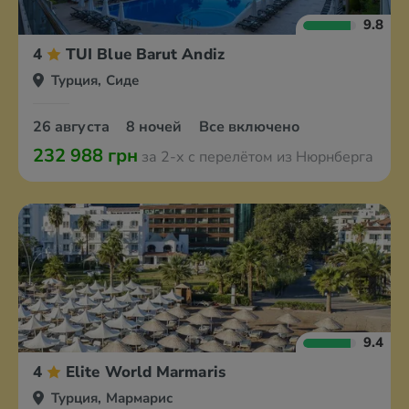
9.8
4
TUI Blue Barut Andiz
Турция, Сиде
26 августа
8 ночей
Все включено
232 988 грн
за 2-х с перелётом из Нюрнберга
9.4
4
Elite World Marmaris
Турция, Мармарис