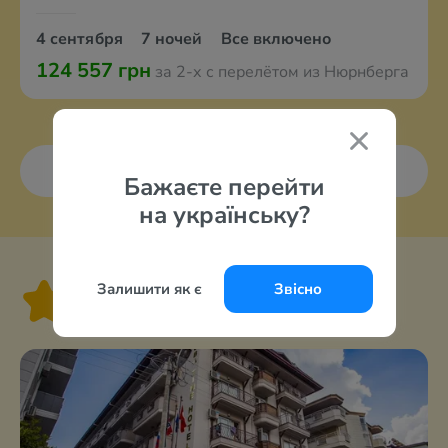
4 сентября
7 ночей
Все включено
124 557 грн
за 2-х с перелётом из Нюрнберга
Все курорты
Бажаєте перейти
на українську?
Залишити як є
Звісно
3 звезды