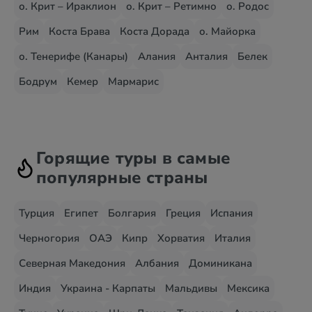
о. Крит – Ираклион
о. Крит – Ретимно
о. Родос
Рим
Коста Брава
Коста Дорада
о. Майорка
о. Тенерифе (Канары)
Алания
Анталия
Белек
Бодрум
Кемер
Мармарис
Горящие туры в самые
популярные страны
Турция
Египет
Болгария
Греция
Испания
Черногория
ОАЭ
Кипр
Хорватия
Италия
Северная Македония
Албания
Доминикана
Индия
Украина - Карпаты
Мальдивы
Мексика