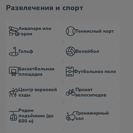
Развлечения и спорт
Аквапарк или
Теннисный корт
горки
Гольф
Волейбол
Баскетбольная
Футбольное поле
площадка
Центр верховой
Прокат
езды
велосипедов
Рядом
Тренажерный
подъёмник (до
зал
600 м)