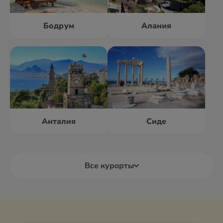
Бодрум
Алания
Анталия
Сиде
Все курорты
Алания
Анталия