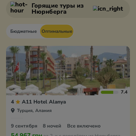
Анкара
Белек
Горящие туры
из
Нюрнберга
Бюджетные
Оптимальные
7.4
4
A11 Hotel Alanya
Турция, Алания
9 сентября
8 ночей
Все включено
54 967 грн