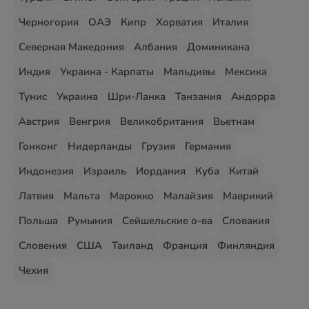
Черногория
ОАЭ
Кипр
Хорватия
Италия
Северная Македония
Албания
Доминикана
Индия
Украина - Карпаты
Мальдивы
Мексика
Тунис
Украина
Шри-Ланка
Танзания
Андорра
Австрия
Венгрия
Великобритания
Вьетнам
Гонконг
Нидерланды
Грузия
Германия
Индонезия
Израиль
Иордания
Куба
Китай
Латвия
Мальта
Марокко
Малайзия
Маврикий
Польша
Румыния
Сейшельские о-ва
Словакия
Словения
США
Таиланд
Франция
Финляндия
Чехия