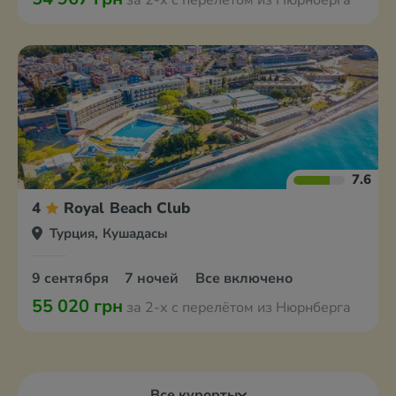
за 2-х с перелётом из Нюрнберга
7.6
4
Royal Beach Club
Турция, Кушадасы
9 сентября
7 ночей
Все включено
55 020 грн
за 2-х с перелётом из Нюрнберга
Все курорты