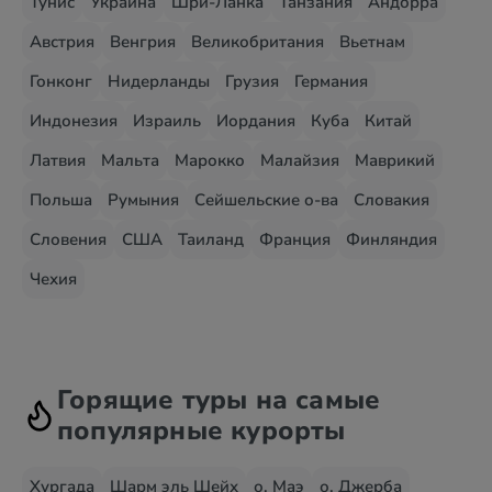
Тунис
Украина
Шри-Ланка
Танзания
Андорра
Австрия
Венгрия
Великобритания
Вьетнам
Гонконг
Нидерланды
Грузия
Германия
Индонезия
Израиль
Иордания
Куба
Китай
Латвия
Мальта
Марокко
Малайзия
Маврикий
Польша
Румыния
Сейшельские о-ва
Словакия
Словения
США
Таиланд
Франция
Финляндия
Чехия
Горящие туры на самые
популярные курорты
Хургада
Шарм эль Шейх
о. Маэ
о. Джерба