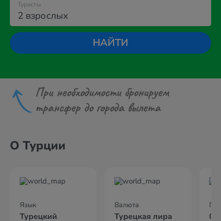
Туристы
2 взрослых
НАЙТИ
При необходимости бронируем
трансфер до города вылета
О Турции
Язык
Валюта
По
Турецкий
Турецкая лира
02