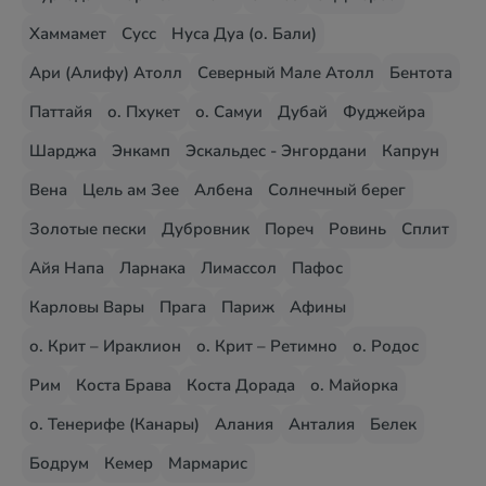
Хаммамет
Сусс
Нуса Дуа (о. Бали)
Ари (Алифу) Атолл
Северный Мале Атолл
Бентота
Паттайя
о. Пхукет
о. Самуи
Дубай
Фуджейра
Шарджа
Энкамп
Эскальдес - Энгордани
Капрун
Вена
Цель ам Зее
Албена
Солнечный берег
Золотые пески
Дубровник
Пореч
Ровинь
Сплит
Айя Напа
Ларнака
Лимассол
Пафос
Карловы Вары
Прага
Париж
Афины
о. Крит – Ираклион
о. Крит – Ретимно
о. Родос
Рим
Коста Брава
Коста Дорада
о. Майорка
о. Тенерифе (Канары)
Алания
Анталия
Белек
Бодрум
Кемер
Мармарис