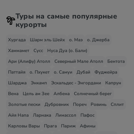
Туры на самые популярные
курорты
Хургада
Шарм эль Шейх
о. Маэ
о. Джерба
Хаммамет
Сусс
Нуса Дуа (о. Бали)
Ари (Алифу) Атолл
Северный Мале Атолл
Бентота
Паттайя
о. Пхукет
о. Самуи
Дубай
Фуджейра
Шарджа
Энкамп
Эскальдес - Энгордани
Капрун
Вена
Цель ам Зее
Албена
Солнечный берег
Золотые пески
Дубровник
Пореч
Ровинь
Сплит
Айя Напа
Ларнака
Лимассол
Пафос
Карловы Вары
Прага
Париж
Афины