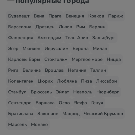
популярные города
Будапешт
Вена
Прага
Венеция
Краков
Париж
Барселона
Дрезден
Львов
Рим
Берлин
Флоренция
Амстердам
Тель-Авив
Зальцбург
Эгер
Мюнхен
Иерусалим
Верона
Милан
Карловы Вары
Стокгольм
Мертвое море
Ницца
Рига
Величка
Вроцлав
Нетания
Таллин
Копенгаген
Цюрих
Любляна
Пиза
Лиссабон
Стамбул
Брюссель
Эйлат
Неаполь
Нюрнберг
Сентендре
Варшава
Осло
Яффо
Генуя
Братислава
Закопане
Мадрид
Чешский Крумлов
Марсель
Монако