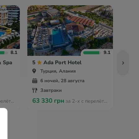
8.1
9.1
& Spa
5
Ada Port Hotel
5
Турция, Алания
Ту
6 ночей, 28 августа
6 
Завтраки
Вс
63 330 грн
67 1
 Мюнстера
за 2-х с перелётом из Мюнстера