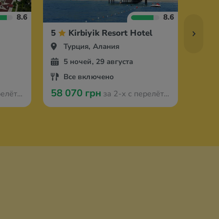
8.6
8.6
5
Kirbiyik Resort Hotel
5
Турция, Алания
Ту
5 ночей, 29 августа
6 
Все включено
Вс
58 070 грн
77 4
 Мюнстера
за 2-х с перелётом из Мюнстера