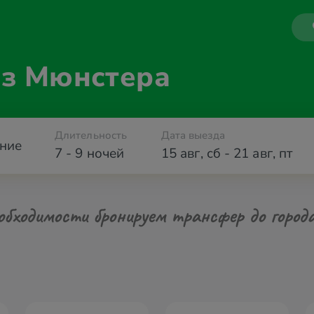
из Мюнстера
Длительность
Дата выезда
ние
7 - 9 ночей
15 авг
,
сб
-
21 авг
,
пт
обходимости бронируем трансфер до город