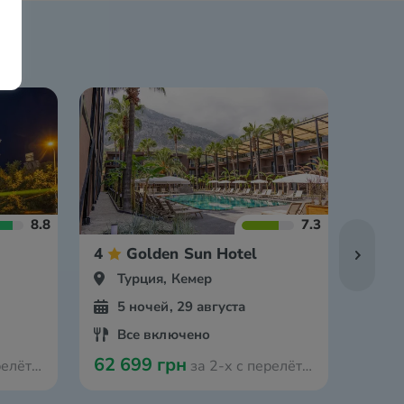
8.8
7.3
4
Golden Sun Hotel
3
Турция, Кемер
Ту
5 ночей, 29 августа
5 
Все включено
За
62 699 грн
63 4
 Мюнстера
за 2-х с перелётом из Мюнстера