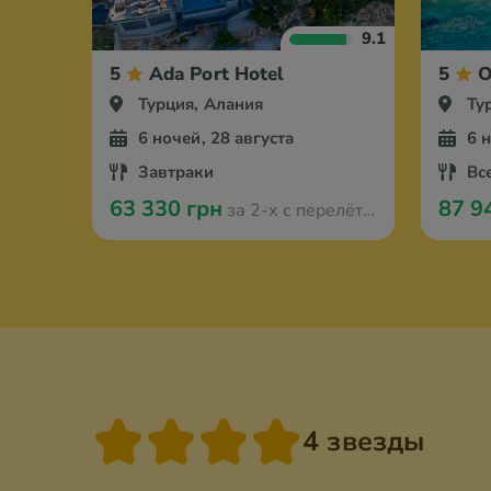
9.1
5
Ada Port Hotel
5
O
Турция, Алания
Ту
6 ночей, 28 августа
6 
Завтраки
Вс
63 330 грн
87 9
за 2-х с перелётом из Мюнстера
4 звезды