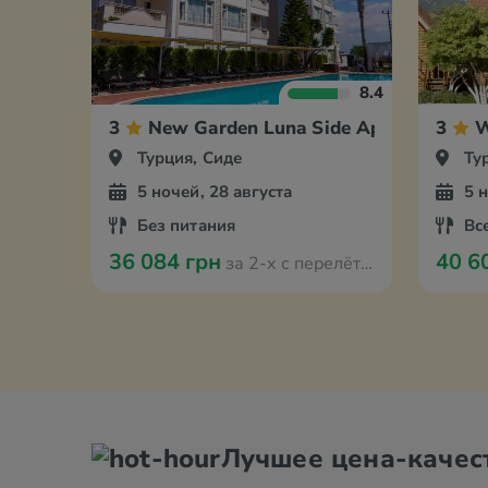
8.4
3
New Garden Luna Side Apart Hotel
3
W
Турция, Сиде
Ту
5 ночей, 28 августа
5 
Без питания
Вс
36 084 грн
40 6
за 2-х с перелётом из Мюнстера
Лучшее цена-качес