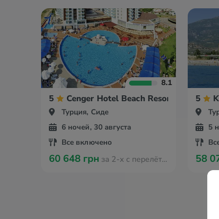
8.1
5
Cenger Hotel Beach Resort & Spa
5
K
Турция, Сиде
Ту
6 ночей, 30 августа
5 
Все включено
Вс
60 648 грн
58 0
за 2-х с перелётом из Мюнстера