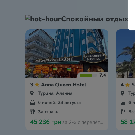
Спокойный отдых
7.4
3
Anna Queen Hotel
4
S
Турция, Алания
Ту
6 ночей, 28 августа
6 
Завтраки
Вс
45 236 грн
58 1
за 2-х с перелётом из Мюнстера