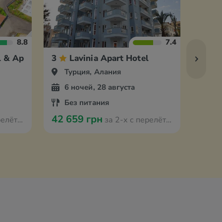
8.8
7.4
l & Apartments
3
Lavinia Apart Hotel
3
Турция, Алания
Ту
6 ночей, 28 августа
5 
Без питания
По
42 659 грн
43 5
 Мюнстера
за 2-х с перелётом из Мюнстера