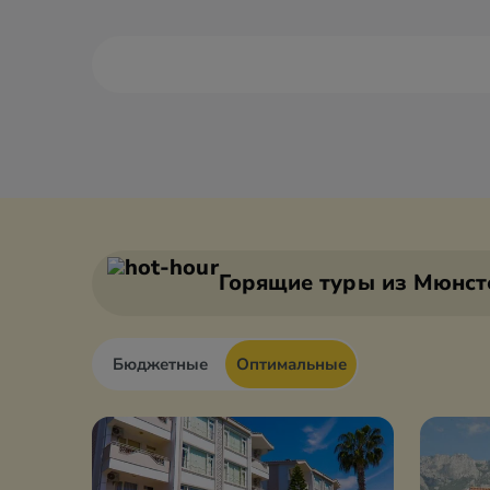
Алания
Антали
Анкара
Белек
Горящие туры
из Мюнст
Бюджетные
Оптимальные