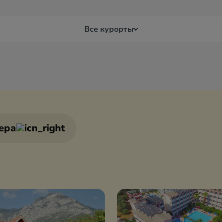
Все курорты
я
Бодрум
Дал
Бурса
Дид
ера