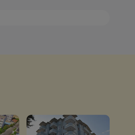
аман
Измир
им
Каппадокия