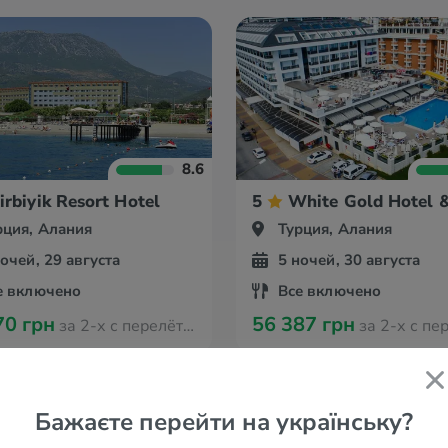
8.6
irbiyik Resort Hotel
5
White Gold Hotel 
рция, Алания
Турция, Алания
ночей, 29 августа
5 ночей, 30 августа
е включено
Все включено
70 грн
56 387 грн
за 2-х с перелётом из Мюнстера
за 2-х с перелётом из
Бажаєте перейти на українську?