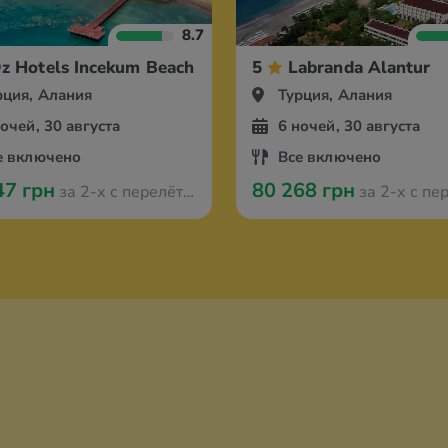
8.7
z Hotels Incekum Beach Resort
5
Labranda Alantur
рция, Алания
Турция, Алания
ночей, 30 августа
6 ночей, 30 августа
е включено
Все включено
47 грн
80 268 грн
за 2-х с перелётом из Мюнстера
за 2-х с перелётом из