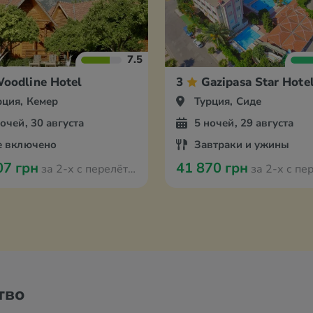
7.5
oodline Hotel
3
Gazipasa Star Hote
рция, Кемер
Турция, Сиде
ночей, 30 августа
5 ночей, 29 августа
е включено
Завтраки и ужины
07 грн
41 870 грн
за 2-х с перелётом из Мюнстера
за 2-х с перелётом из
тво