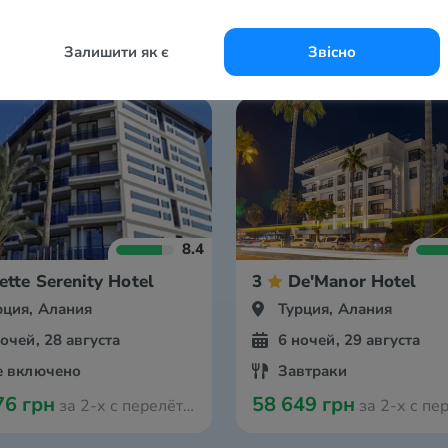
Залишити як є
Звісно
8.4
ette Serenity Hotel
3
De'Manor Hotel
рция, Алания
Турция, Алания
ночей, 28 августа
6 ночей, 29 августа
е включено
Завтраки
76 грн
58 649 грн
за 2-х с перелётом из Мюнстера
за 2-х с перелётом из