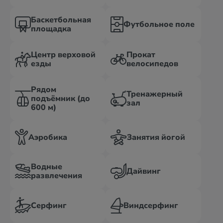
Баскетбольная
Футбольное поле
площадка
Центр верховой
Прокат
езды
велосипедов
Рядом
Тренажерный
подъёмник (до
зал
600 м)
Аэробика
Занятия йогой
Водные
Дайвинг
развлечения
Серфинг
Виндсерфинг