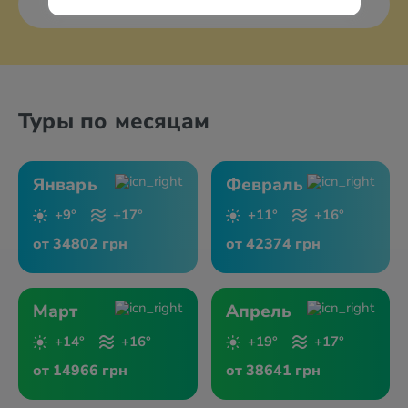
Все курорты
Туры по месяцам
Январь
Февраль
+9°
+17°
+11°
+16°
от 34802 грн
от 42374 грн
Март
Апрель
+14°
+16°
+19°
+17°
от 14966 грн
от 38641 грн