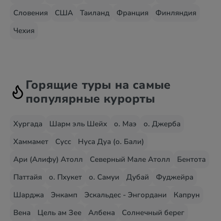
Словения
США
Таиланд
Франция
Финляндия
Чехия
Горящие туры на самые
популярные курорты
Хургада
Шарм эль Шейх
о. Маэ
о. Джерба
Хаммамет
Сусс
Нуса Дуа (о. Бали)
Ари (Алифу) Атолл
Северный Мале Атолл
Бентота
Паттайя
о. Пхукет
о. Самуи
Дубай
Фуджейра
Шарджа
Энкамп
Эскальдес - Энгордани
Капрун
Вена
Цель ам Зее
Албена
Солнечный берег