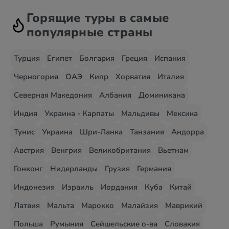
Горящие туры в самые
популярные страны
Турция
Египет
Болгария
Греция
Испания
Черногория
ОАЭ
Кипр
Хорватия
Италия
Северная Македония
Албания
Доминикана
Индия
Украина - Карпаты
Мальдивы
Мексика
Тунис
Украина
Шри-Ланка
Танзания
Андорра
Австрия
Венгрия
Великобритания
Вьетнам
Гонконг
Нидерланды
Грузия
Германия
Индонезия
Израиль
Иордания
Куба
Китай
Латвия
Мальта
Марокко
Малайзия
Маврикий
Польша
Румыния
Сейшельские о-ва
Словакия