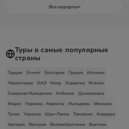
Все курорты
Туры в самые популярные
страны
Турция
Египет
Болгария
Греция
Испания
Черногория
ОАЭ
Кипр
Хорватия
Италия
Северная Македония
Албания
Доминикана
Индия
Украина - Карпаты
Мальдивы
Мексика
Тунис
Украина
Шри-Ланка
Танзания
Андорра
Австрия
Венгрия
Великобритания
Вьетнам