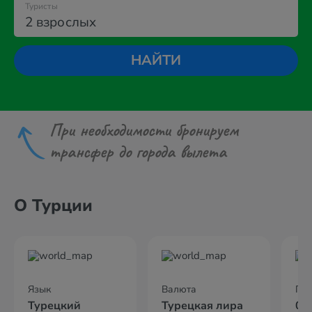
Туристы
2 взрослых
НАЙТИ
При необходимости бронируем
трансфер до города вылета
О Турции
Язык
Валюта
По
Турецкий
Турецкая лира
02