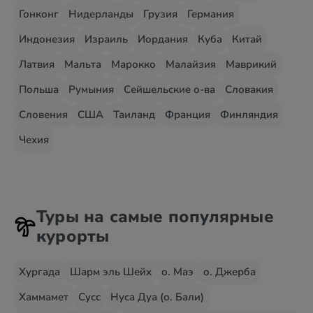
Гонконг
Нидерланды
Грузия
Германия
Индонезия
Израиль
Иордания
Куба
Китай
Латвия
Мальта
Марокко
Малайзия
Маврикий
Польша
Румыния
Сейшельские о-ва
Словакия
Словения
США
Таиланд
Франция
Финляндия
Чехия
Туры на самые популярные
курорты
Хургада
Шарм эль Шейх
о. Маэ
о. Джерба
Хаммамет
Сусс
Нуса Дуа (о. Бали)