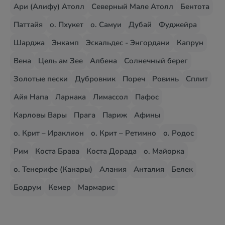
Ари (Алифу) Атолл
Северный Мале Атолл
Бентота
Паттайя
о. Пхукет
о. Самуи
Дубай
Фуджейра
Шарджа
Энкамп
Эскальдес - Энгордани
Капрун
Вена
Цель ам Зее
Албена
Солнечный берег
Золотые пески
Дубровник
Пореч
Ровинь
Сплит
Айя Напа
Ларнака
Лимассол
Пафос
Карловы Вары
Прага
Париж
Афины
о. Крит – Ираклион
о. Крит – Ретимно
о. Родос
Рим
Коста Брава
Коста Дорада
о. Майорка
о. Тенерифе (Канары)
Алания
Анталия
Белек
Бодрум
Кемер
Мармарис