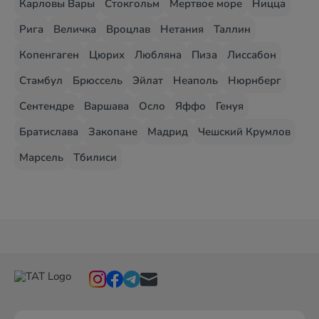
Карловы Вары
Стокгольм
Мертвое море
Ницца
Рига
Величка
Вроцлав
Нетания
Таллин
Копенгаген
Цюрих
Любляна
Пиза
Лиссабон
Стамбул
Брюссель
Эйлат
Неаполь
Нюрнберг
Сентендре
Варшава
Осло
Яффо
Генуя
Братислава
Закопане
Мадрид
Чешский Крумлов
Марсель
Тбилиси