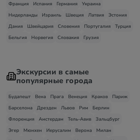
Франция
Испания
Германия
Украина
Нидерланды
Израиль
Швеция
Латвия
Эстония
Дания
Швейцария
Словения
Португалия
Турция
Бельгия
Норвегия
Словакия
Грузия
Экскурсии в самые
популярные города
Будапешт
Вена
Прага
Венеция
Краков
Париж
Барселона
Дрезден
Львов
Рим
Берлин
Флоренция
Амстердам
Тель-Авив
Зальцбург
Эгер
Мюнхен
Иерусалим
Верона
Милан