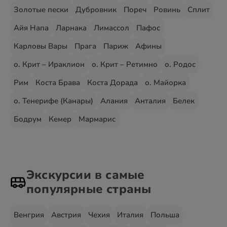
Золотые пески
Дубровник
Пореч
Ровинь
Сплит
Айя Напа
Ларнака
Лимассол
Пафос
Карловы Вары
Прага
Париж
Афины
о. Крит – Ираклион
о. Крит – Ретимно
о. Родос
Рим
Коста Брава
Коста Дорада
о. Майорка
о. Тенерифе (Канары)
Алания
Анталия
Белек
Бодрум
Кемер
Мармарис
Экскурсии в самые
популярные страны
Венгрия
Австрия
Чехия
Италия
Польша