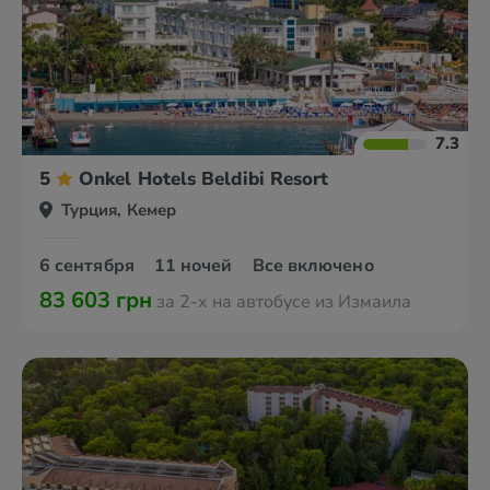
7.3
5
Onkel Hotels Beldibi Resort
Турция, Кемер
6 сентября
11 ночей
Все включено
83 603 грн
за 2-х на автобусе из Измаила