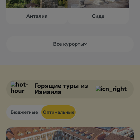
Анталия
Сиде
Все курорты
Алания
Анталия
Анкара
Белек
Горящие туры
из
Измаила
Бюджетные
Оптимальные