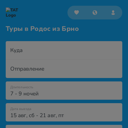
Туры в Родос из Брно
Куда
Отправление
Длительность
7 - 9 ночей
Дата выезда
15 авг
,
сб
-
21 авг
,
пт