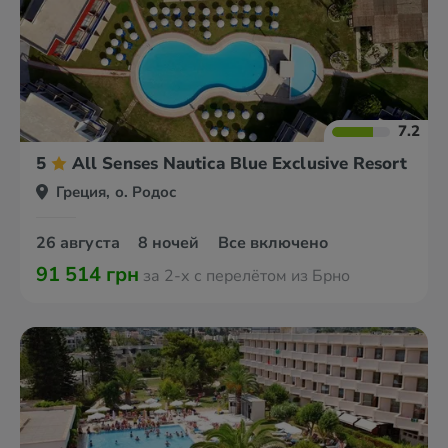
7.2
5
All Senses Nautica Blue Exclusive Resort & S
Греция, о. Родос
26 августа
8 ночей
Все включено
91 514 грн
за 2-х с перелётом из Брно