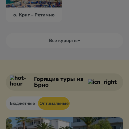
о. Крит – Ретимно
Все курорты
Александруполис
Афины
Аттика
Волос
Горящие туры
из
Брно
Бюджетные
Оптимальные