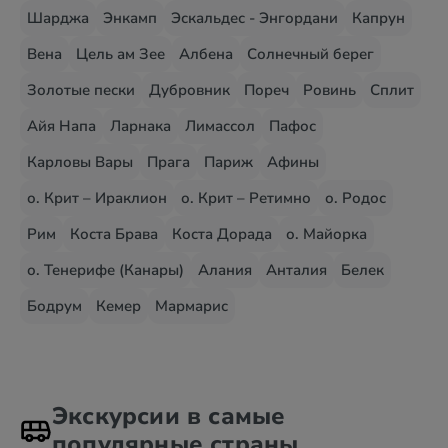
Шарджа
Энкамп
Эскальдес - Энгордани
Капрун
Вена
Цель ам Зее
Албена
Солнечный берег
Золотые пески
Дубровник
Пореч
Ровинь
Сплит
Айя Напа
Ларнака
Лимассол
Пафос
Карловы Вары
Прага
Париж
Афины
о. Крит – Ираклион
о. Крит – Ретимно
о. Родос
Рим
Коста Брава
Коста Дорада
о. Майорка
о. Тенерифе (Канары)
Алания
Анталия
Белек
Бодрум
Кемер
Мармарис
Экскурсии в самые
популярные страны