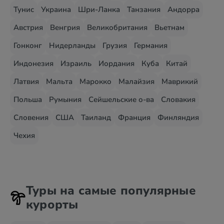
Тунис
Украина
Шри-Ланка
Танзания
Андорра
Австрия
Венгрия
Великобритания
Вьетнам
Гонконг
Нидерланды
Грузия
Германия
Индонезия
Израиль
Иордания
Куба
Китай
Латвия
Мальта
Марокко
Малайзия
Маврикий
Польша
Румыния
Сейшельские о-ва
Словакия
Словения
США
Таиланд
Франция
Финляндия
Чехия
Туры на самые популярные
курорты