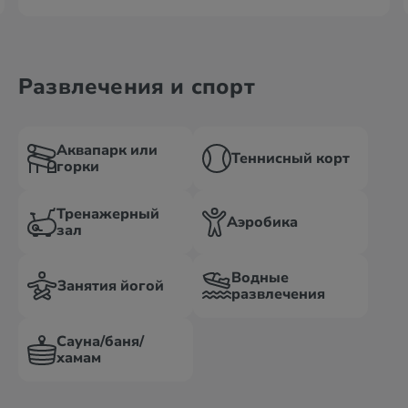
Развлечения и спорт
Аквапарк или
Теннисный корт
горки
Тренажерный
Аэробика
зал
Водные
Занятия йогой
развлечения
Сауна/баня/
хамам