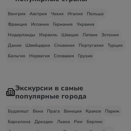
Венгрия
Австрия
Чехия
Италия
Польша
Франция
Испания
Германия
Украина
Нидерланды
Израиль
Швеция
Латвия
Эстония
Дания
Швейцария
Словения
Португалия
Турция
Бельгия
Норвегия
Словакия
Грузия
Экскурсии в самые
популярные города
Будапешт
Вена
Прага
Венеция
Краков
Париж
Барселона
Дрезден
Львов
Рим
Берлин