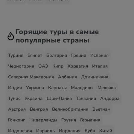
Горящие туры в самые
популярные страны
Турция
Египет
Болгария
Греция
Испания
Черногория
ОАЭ
Кипр
Хорватия
Италия
Северная Македония
Албания
Доминикана
Индия
Украина - Карпаты
Мальдивы
Мексика
Тунис
Украина
Шри-Ланка
Танзания
Андорра
Австрия
Венгрия
Великобритания
Вьетнам
Гонконг
Нидерланды
Грузия
Германия
Индонезия
Израиль
Иордания
Куба
Китай