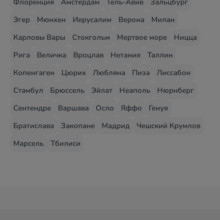
Флоренция
Амстердам
Тель-Авив
Зальцбург
Эгер
Мюнхен
Иерусалим
Верона
Милан
Карловы Вары
Стокгольм
Мертвое море
Ницца
Рига
Величка
Вроцлав
Нетания
Таллин
Копенгаген
Цюрих
Любляна
Пиза
Лиссабон
Стамбул
Брюссель
Эйлат
Неаполь
Нюрнберг
Сентендре
Варшава
Осло
Яффо
Генуя
Братислава
Закопане
Мадрид
Чешский Крумлов
Марсель
Тбилиси