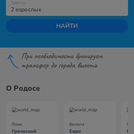
Туристы
2 взрослых
НАЙТИ
При необходимости бронируем
трансфер до города вылета
О Родосе
Язык
Валюта
По
Греческий
Евро
02