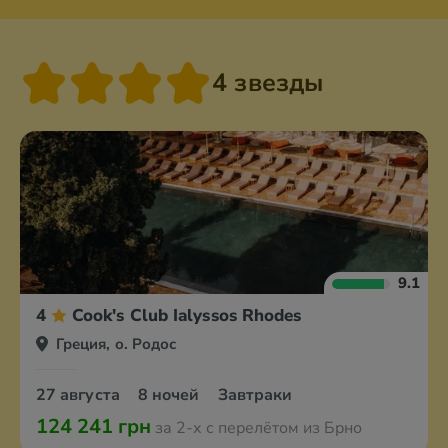
4 звезды
9.1
4
Cook's Club Ialyssos Rhodes
Греция, о. Родос
27 августа
8 ночей
Завтраки
124 241 грн
за 2-х с перелётом из Брно