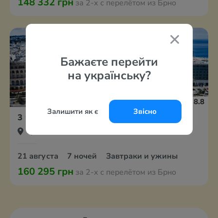
148 332 грн
за 2-х с перелётом из Брно
Бажаєте перейти
на українську?
8.8
Залишити як є
Звісно
3
Aquamare City & Beach Hotel
Греция, о. Родос
21 августа
7 ночей
Завтраки и ужины
160 295 грн
за 2-х с перелётом из Брно