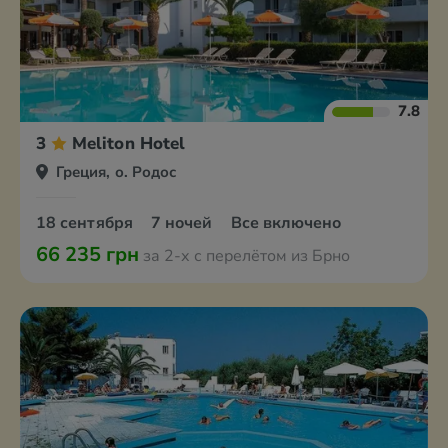
7.8
3
Meliton Hotel
Греция, о. Родос
18 сентября
7 ночей
Все включено
66 235 грн
за 2-х с перелётом из Брно