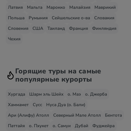
Латвия
Мальта
Марокко
Малайзия
Маврикий
Польша
Румыния
Сейшельские о-ва
Словакия
Словения
США
Таиланд
Франция
Финляндия
Чехия
Горящие туры на самые
популярные курорты
Хургада
Шарм эль Шейх
о. Маэ
о. Джерба
Хаммамет
Сусс
Нуса Дуа (о. Бали)
Ари (Алифу) Атолл
Северный Мале Атолл
Бентота
Паттайя
о. Пхукет
о. Самуи
Дубай
Фуджейра