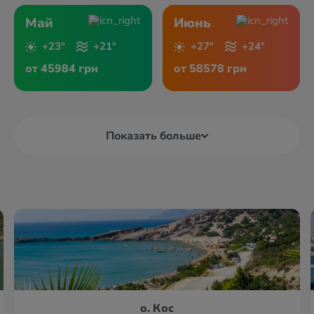
Май
Июнь
+23°
+21°
+27°
+24°
от 45984 грн
от 58578 грн
Показать больше
о. Кос