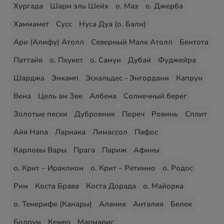
Хургада
Шарм эль Шейх
о. Маэ
о. Джерба
Хаммамет
Сусс
Нуса Дуа (о. Бали)
Ари (Алифу) Атолл
Северный Мале Атолл
Бентота
Паттайя
о. Пхукет
о. Самуи
Дубай
Фуджейра
Шарджа
Энкамп
Эскальдес - Энгордани
Капрун
Вена
Цель ам Зее
Албена
Солнечный берег
Золотые пески
Дубровник
Пореч
Ровинь
Сплит
Айя Напа
Ларнака
Лимассол
Пафос
Карловы Вары
Прага
Париж
Афины
о. Крит – Ираклион
о. Крит – Ретимно
о. Родос
Рим
Коста Брава
Коста Дорада
о. Майорка
о. Тенерифе (Канары)
Алания
Анталия
Белек
Бодрум
Кемер
Мармарис