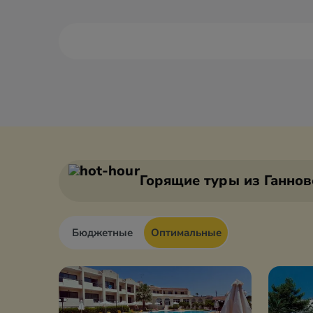
Александруполис
Афины
Аттика
Волос
Горящие туры
из Ганнов
Бюджетные
Оптимальные