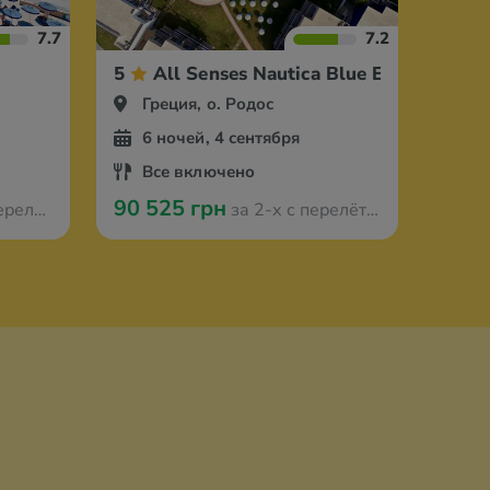
7.7
7.2
5
All Senses Nautica Blue Exclusive Re
Греция, о. Родос
6 ночей, 4 сентября
Все включено
90 525 грн
Ганновера
за 2-х с перелётом из Ганновера