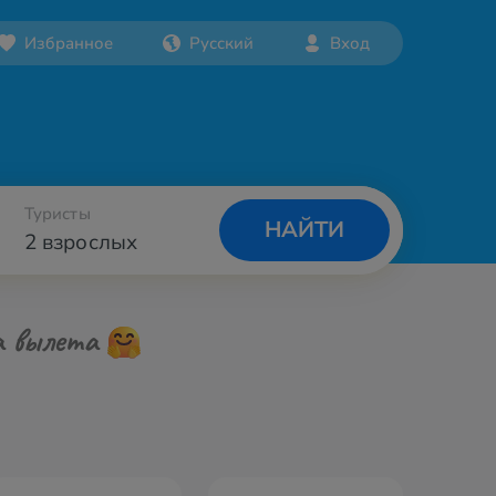
Избранное
Русский
Вход
Туристы
НАЙТИ
2 взрослых
а вылета