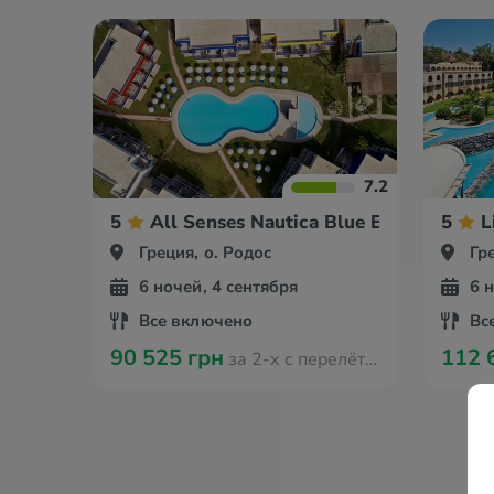
7.2
5
All Senses Nautica Blue Exclusive Re
5
L
Греция, о. Родос
Гр
6 ночей, 4 сентября
6 
Все включено
Вс
90 525 грн
112 
за 2-х с перелётом из Ганновера