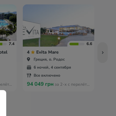
7.4
6.6
otel
4
Evita Mare
4
Греция, о. Родос
Гр
6 ночей, 4 сентября
6 
Все включено
Вс
94 049 грн
105 
Ганновера
за 2-х с перелётом из Ганновера