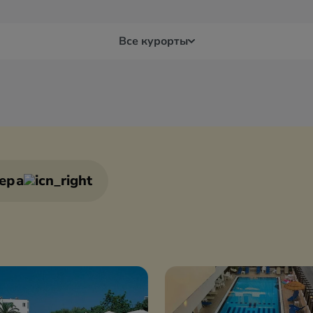
Все курорты
Дельфы
Кав
Игуменица
Кал
ера