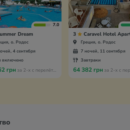
7.0
ummer Dream
3
Caravel Hotel Apar
еция, о. Родос
Греция, о. Родос
ночей, 4 сентября
7 ночей, 11 сентября
е включено
Завтраки
62 грн
64 382 грн
за 2-х с перелётом из Ганновера
за 2-х с перелётом из 
тво