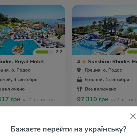
7.7
sort & Spa
indos Royal Hotel
4
Sunshine Rhodes H
еция, о. Родос
Греция, о. Родос
ночей, 4 сентября
6 ночей, 4 сентября
е включено
Все включено
617 грн
97 310 грн
за 2-х с перелётом из Ганновера
за 2-х с перелётом из 
Бажаєте перейти на українську?