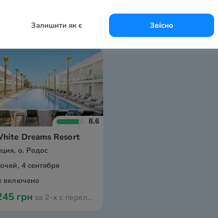
Залишити як є
Звісно
8.6
hite Dreams Resort
еция, о. Родос
ночей, 4 сентября
е включено
245 грн
за 2-х с перелётом из Ганновера