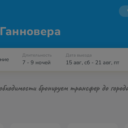
 Ганновера
Длительность
Дата выезда
ние
7 - 9 ночей
15 авг
,
сб
-
21 авг
,
пт
обходимости бронируем трансфер до город