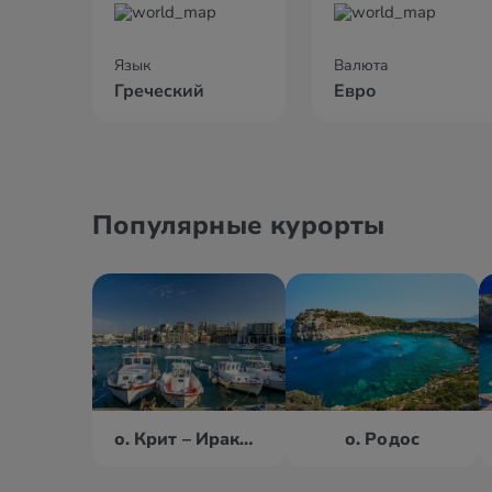
Язык
Валюта
Греческий
Евро
Популярные курорты
о. Крит – Ираклион
о. Родос