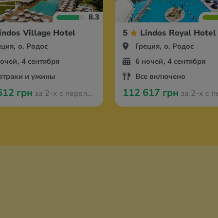
8.3
indos Village Hotel
5
Lindos Royal Hotel
еция, о. Родос
Греция, о. Родос
ночей, 4 сентября
6 ночей, 4 сентября
втраки и ужины
Все включено
612 грн
112 617 грн
за 2-х с перелётом из Ганновера
за 2-х с перелётом из 