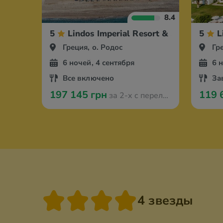
8.4
5
Lindos Imperial Resort & Spa
5
L
Греция, о. Родос
Гр
6 ночей, 4 сентября
6 
Все включено
За
197 145 грн
119 
за 2-х с перелётом из Ганновера
4 звезды