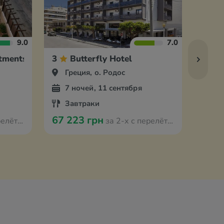
9.0
7.0
tments
3
Butterfly Hotel
2
Греция, о. Родос
Гр
7 ночей, 11 сентября
7 
Завтраки
За
67 223 грн
68 5
Ганновера
за 2-х с перелётом из Ганновера