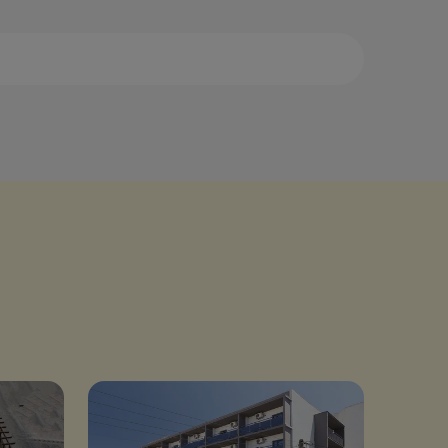
ала
Камена Вурла
амбака
Кастория