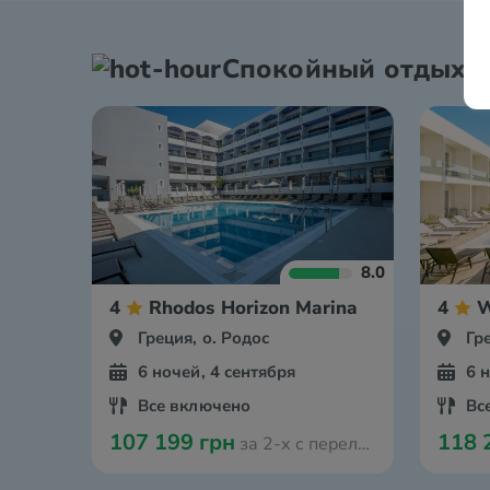
Спокойный отдых
8.0
4
Rhodos Horizon Marina
4
W
Греция, о. Родос
Гр
6 ночей, 4 сентября
6 
Все включено
Вс
107 199 грн
118 
за 2-х с перелётом из Ганновера