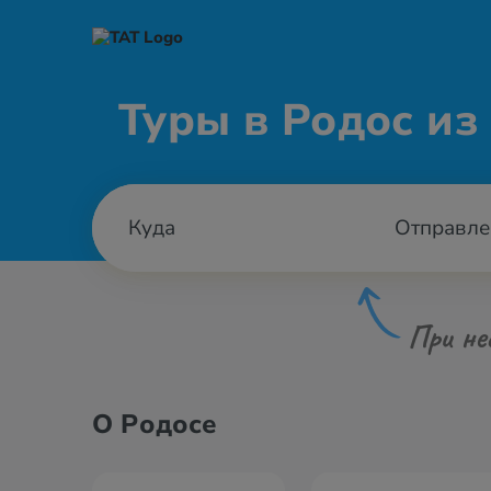
Туры в Родос из
Отправле
При не
О Родосе