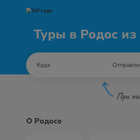
Туры в Родос из
Отправле
При не
О Родосе