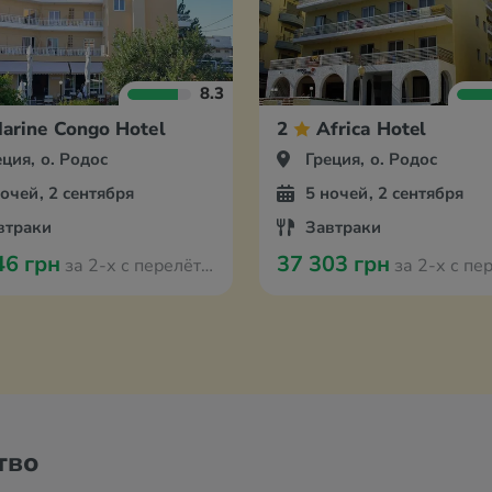
8.3
arine Congo Hotel
2
Africa Hotel
еция, о. Родос
Греция, о. Родос
ночей, 2 сентября
5 ночей, 2 сентября
втраки
Завтраки
46 грн
37 303 грн
за 2-х с перелётом из Кракова
за 2-х с перелётом из
тво