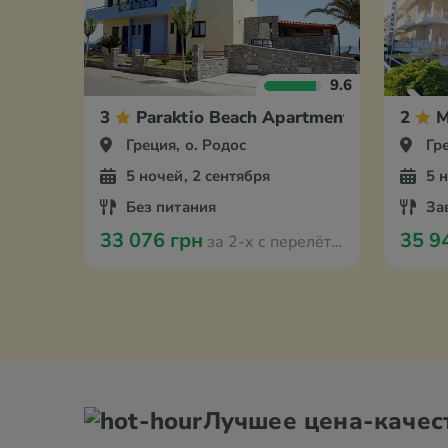
9.6
3
Paraktio Beach Apartments
2
M
Греция, о. Родос
Гр
5 ночей, 2 сентября
5 
Без питания
За
33 076 грн
35 9
за 2-х с перелётом из Кракова
Лучшее цена-качес