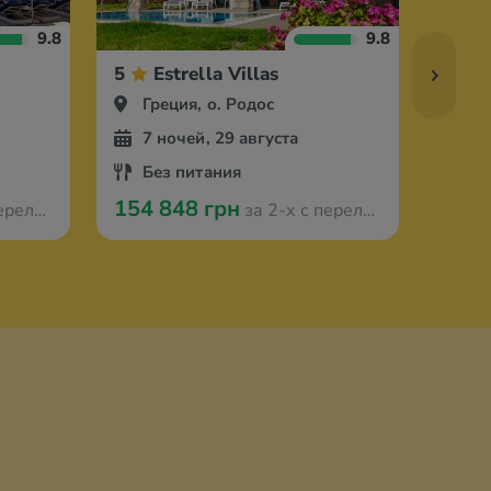
9.8
9.8
5
Estrella Villas
5
Греция, о. Родос
Гр
7 ночей, 29 августа
7 
Без питания
Вс
154 848 грн
170 
з Кракова
за 2-х с перелётом из Кракова