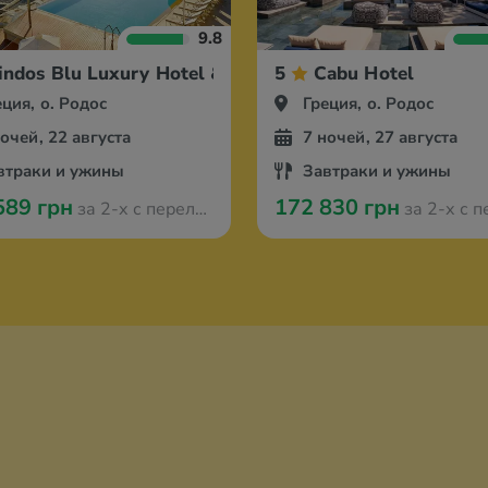
9.8
indos Blu Luxury Hotel & Suites
5
Cabu Hotel
еция, о. Родос
Греция, о. Родос
ночей, 22 августа
7 ночей, 27 августа
втраки и ужины
Завтраки и ужины
589 грн
172 830 грн
за 2-х с перелётом из Кракова
за 2-х с перелётом и