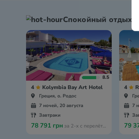
Спокойный отдых
8.5
4
Kolymbia Bay Art Hotel
4
R
Греция, о. Родос
Гр
7 ночей, 20 августа
7 
Завтраки
За
78 791 грн
79 3
за 2-х с перелётом из Кракова