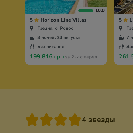
10.0
5
Horizon Line Villas
5
L
Греция, о. Родос
Гр
8 ночей, 23 августа
7 
Без питания
За
199 816 грн
261 
за 2-х с перелётом из Кракова
4 звезды