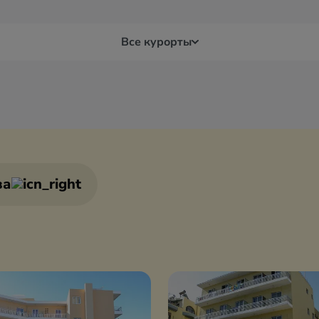
Все курорты
Дельфы
Кав
Игуменица
Кал
ва