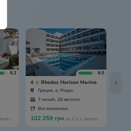
8.2
8.0
4
Rhodos Horizon Marina
4
Греция, о. Родос
Гр
7 ночей, 28 августа
7 
Все включено
Вс
102 259 грн
111 
 Кракова
за 2-х с перелётом из Кракова