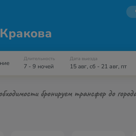
 Кракова
Длительность
Дата выезда
ние
7 - 9 ночей
15 авг
,
сб
-
21 авг
,
пт
обходимости бронируем трансфер до город