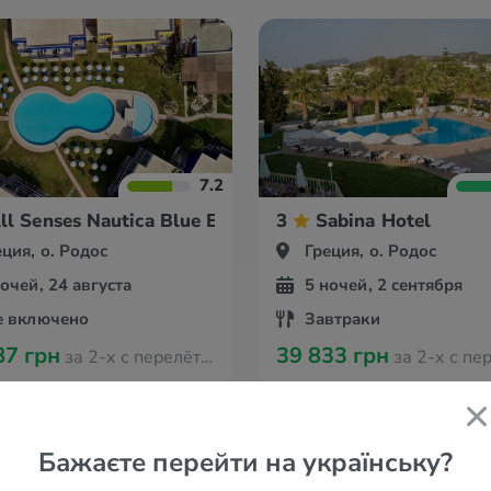
7.2
ll Senses Nautica Blue Exclusive Resort & Spa
3
Sabina Hotel
еция, о. Родос
Греция, о. Родос
ночей, 24 августа
5 ночей, 2 сентября
е включено
Завтраки
87 грн
39 833 грн
за 2-х с перелётом из Кракова
за 2-х с перелётом из
Бажаєте перейти на українську?