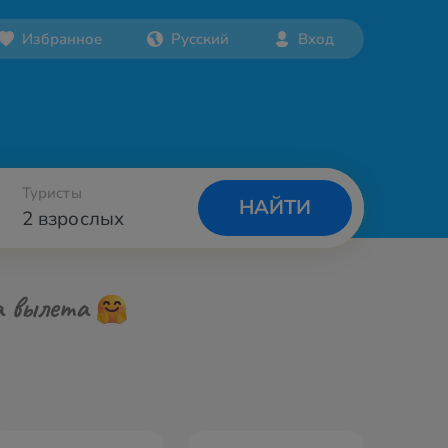
Избранное
Русский
Вход
Туристы
НАЙТИ
2 взрослых
а вылета