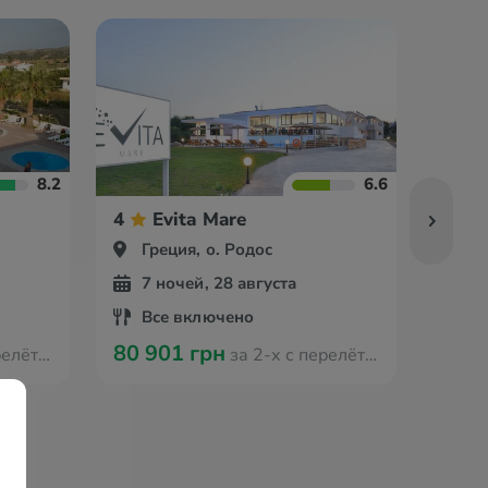
8.2
6.6
4
Evita Mare
4
Греция, о. Родос
Гр
7 ночей, 28 августа
7 
Все включено
За
80 901 грн
78 7
 Кракова
за 2-х с перелётом из Кракова