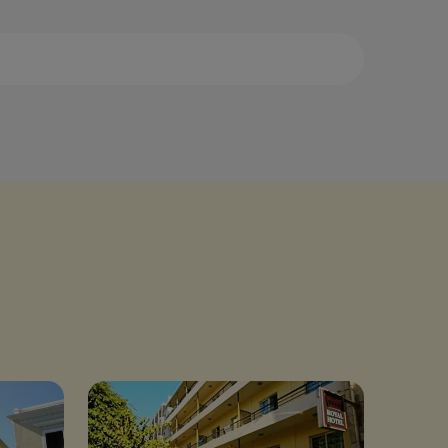
ала
Камена Вурла
амбака
Кастория