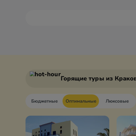
Александруполис
Афины
Аттика
Волос
Горящие туры
из Крако
Бюджетные
Оптимальные
Люксовые