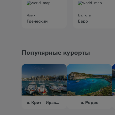
Язык
Валюта
Греческий
Евро
Популярные курорты
о. Крит – Ираклион
о. Родос