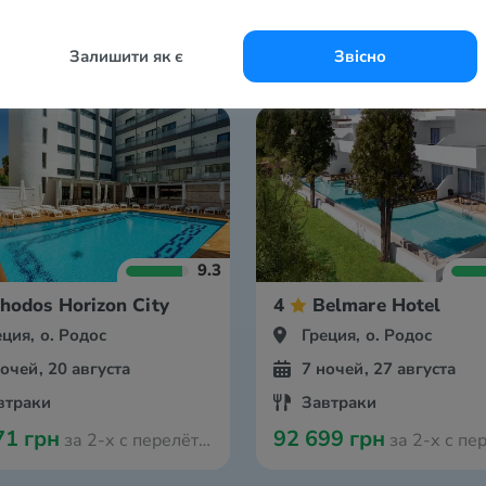
Залишити як є
Звісно
9.3
hodos Horizon City
4
Belmare Hotel
еция, о. Родос
Греция, о. Родос
ночей, 20 августа
7 ночей, 27 августа
втраки
Завтраки
71 грн
92 699 грн
за 2-х с перелётом из Кракова
за 2-х с перелётом из