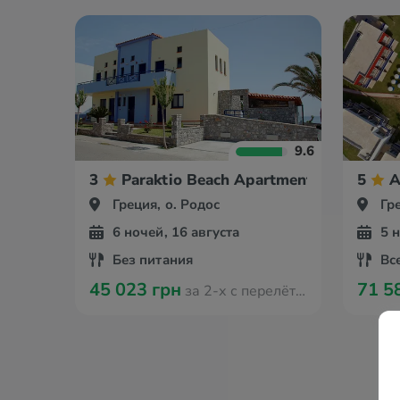
9.6
3
Paraktio Beach Apartments
5
A
Греция, о. Родос
Гр
6 ночей, 16 августа
5 
Без питания
Вс
45 023 грн
71 5
за 2-х с перелётом из Кракова