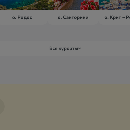
о. Родос
о. Санторини
Все курорты
Дельфы
Кав
Игуменица
Кал