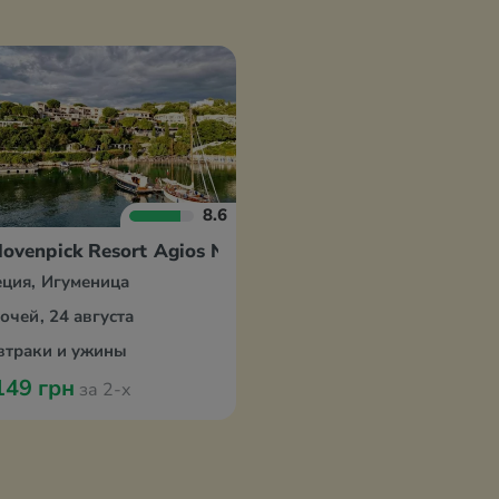
8.6
ovenpick Resort Agios Nikolaos Sivota
еция, Игуменица
ночей, 24 августа
втраки и ужины
149 грн
за 2-х