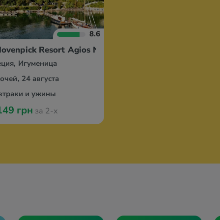
8.6
ovenpick Resort Agios Nikolaos Sivota
еция, Игуменица
ночей, 24 августа
втраки и ужины
149 грн
за 2-х