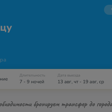
ицу
ра
Длительность
Дата выезда
ние
7 - 9 ночей
13 авг
,
чт
-
19 авг
,
ср
обходимости бронируем трансфер до город