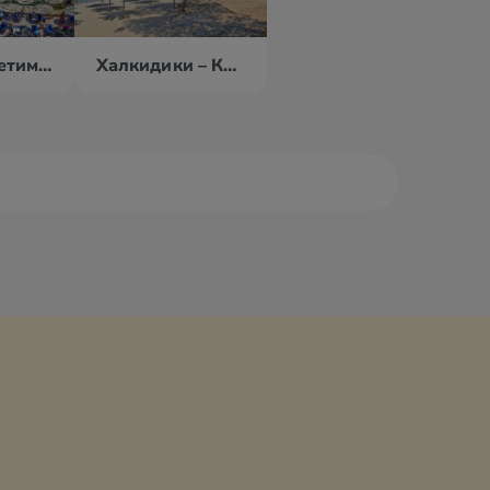
о. Крит – Ретимно
Халкидики – Кассандра
ала
Камена Вурла
амбака
Кастория