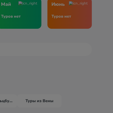
Май
Июнь
Туров нет
Туров нет
Туры из Зальцбурга
Туры из Вены