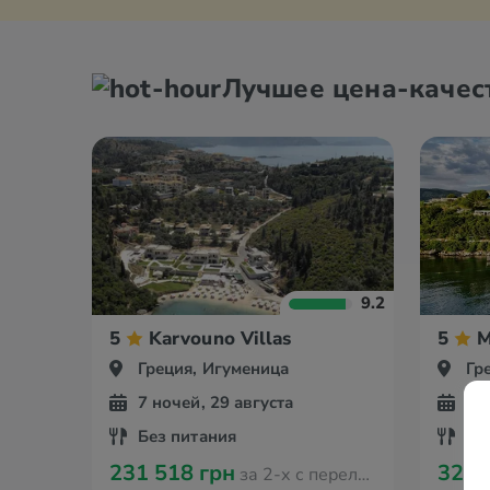
Лучшее цена-качес
9.2
5
Karvouno Villas
5
M
Греция, Игуменица
Гр
7 ночей, 29 августа
9 
Без питания
За
231 518 грн
321 
за 2-х с перелётом из Кишинева