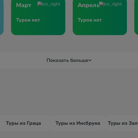
Март
Апрель
Туров нет
Туров нет
Показать больше
Туры из Граца
Туры из Инсбрука