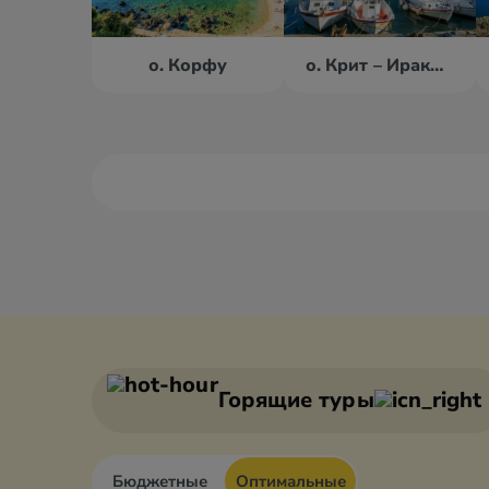
о. Корфу
о. Крит – Ираклион
Александруполис
Афины
Аттика
Волос
Горящие туры
Бюджетные
Оптимальные