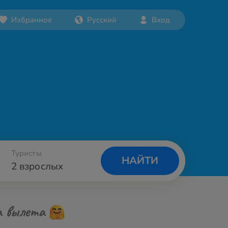
Избранное
Русский
Вход
Туристы
НАЙТИ
2 взрослых
а вылета