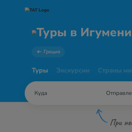
Туры в Игумен
Греция
Туры
Экскурсии
Страны ми
Отправле
При не