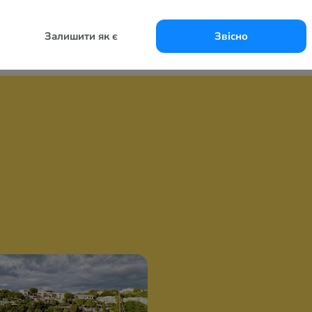
Залишити як є
Звісно