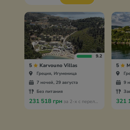
9.2
5
Karvouno Villas
5
M
Греция, Игуменица
Гр
7 ночей, 29 августа
9 
Без питания
За
231 518 грн
321 
за 2-х с перелётом из Кишинева