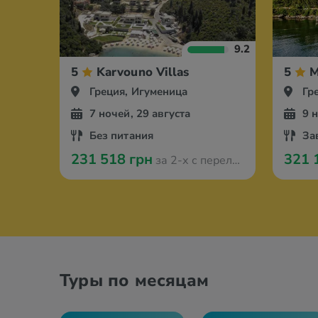
9.2
5
Karvouno Villas
5
M
Греция, Игуменица
Гр
7 ночей, 29 августа
9 
Без питания
За
231 518 грн
321 
за 2-х с перелётом из Кишинева
Туры по месяцам