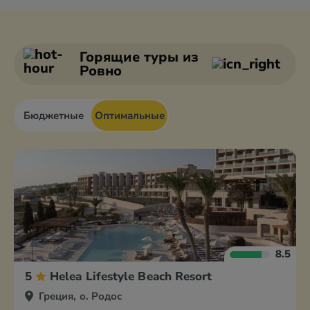
Александруполис
Афины
Аттика
Волос
Горящие туры
из
Ровно
Бюджетные
Оптимальные
8.5
5
Helea Lifestyle Beach Resort
Греция, о. Родос