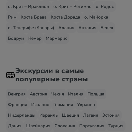
о. Крит – Ираклион
о. Крит – Ретимно
о. Родос
Рим
Коста Брава
Коста Дорада
о. Майорка
о. Тенерифе (Канары)
Алания
Анталия
Белек
Бодрум
Кемер
Мармарис
Экскурсии в самые
популярные страны
Венгрия
Австрия
Чехия
Италия
Польша
Франция
Испания
Германия
Украина
Нидерланды
Израиль
Швеция
Латвия
Эстония
Дания
Швейцария
Словения
Португалия
Турция