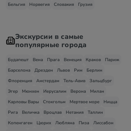
Бельгия
Норвегия
Словакия
Грузия
Экскурсии в самые
популярные города
Будапешт
Вена
Прага
Венеция
Краков
Париж
Барселона
Дрезден
Львов
Рим
Берлин
Флоренция
Амстердам
Тель-Авив
Зальцбург
Эгер
Мюнхен
Иерусалим
Верона
Милан
Карловы Вары
Стокгольм
Мертвое море
Ницца
Рига
Величка
Вроцлав
Нетания
Таллин
Копенгаген
Цюрих
Любляна
Пиза
Лиссабон