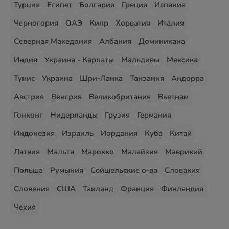
Турция
Египет
Болгария
Греция
Испания
Черногория
ОАЭ
Кипр
Хорватия
Италия
Северная Македония
Албания
Доминикана
Индия
Украина - Карпаты
Мальдивы
Мексика
Тунис
Украина
Шри-Ланка
Танзания
Андорра
Австрия
Венгрия
Великобритания
Вьетнам
Гонконг
Нидерланды
Грузия
Германия
Индонезия
Израиль
Иордания
Куба
Китай
Латвия
Мальта
Марокко
Малайзия
Маврикий
Польша
Румыния
Сейшельские о-ва
Словакия
Словения
США
Таиланд
Франция
Финляндия
Чехия