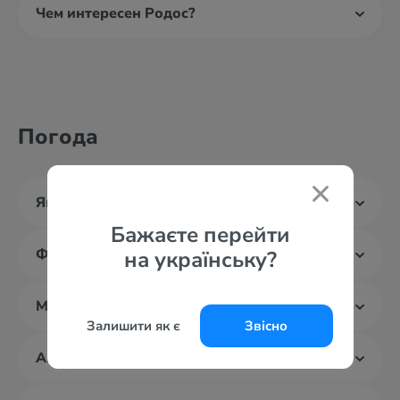
Чем интересен Родос?
Погода
Январь
Бажаєте перейти
Февраль
на українську?
Март
Залишити як є
Звісно
Апрель