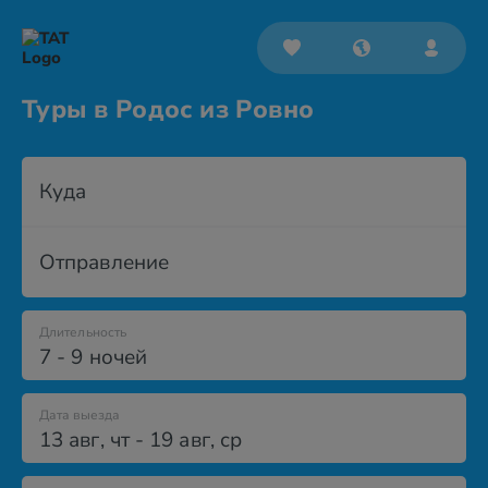
Туры в Родос из Ровно
Куда
Отправление
Длительность
7 - 9 ночей
Дата выезда
13 авг
,
чт
-
19 авг
,
ср