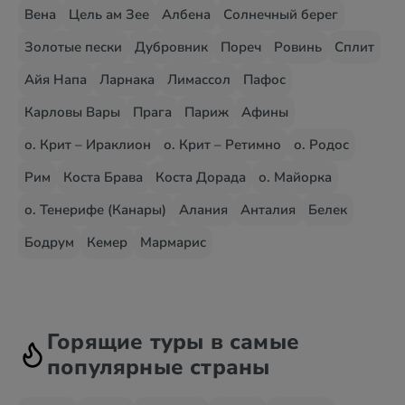
Вена
Цель ам Зее
Албена
Солнечный берег
Золотые пески
Дубровник
Пореч
Ровинь
Сплит
Айя Напа
Ларнака
Лимассол
Пафос
Карловы Вары
Прага
Париж
Афины
о. Крит – Ираклион
о. Крит – Ретимно
о. Родос
Рим
Коста Брава
Коста Дорада
о. Майорка
о. Тенерифе (Канары)
Алания
Анталия
Белек
Бодрум
Кемер
Мармарис
Горящие туры в самые
популярные страны