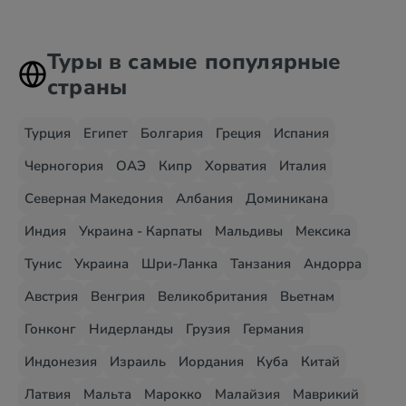
Туры в самые популярные
страны
Турция
Египет
Болгария
Греция
Испания
Черногория
ОАЭ
Кипр
Хорватия
Италия
Северная Македония
Албания
Доминикана
Индия
Украина - Карпаты
Мальдивы
Мексика
Тунис
Украина
Шри-Ланка
Танзания
Андорра
Австрия
Венгрия
Великобритания
Вьетнам
Гонконг
Нидерланды
Грузия
Германия
Индонезия
Израиль
Иордания
Куба
Китай
Латвия
Мальта
Марокко
Малайзия
Маврикий