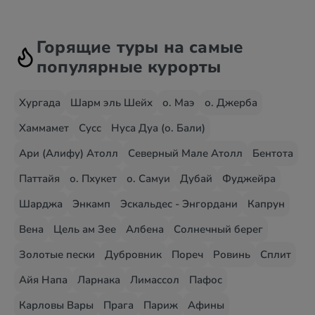
Горящие туры на самые
популярные курорты
Хургада
Шарм эль Шейх
о. Маэ
о. Джерба
Хаммамет
Сусс
Нуса Дуа (о. Бали)
Ари (Алифу) Атолл
Северный Мале Атолл
Бентота
Паттайя
о. Пхукет
о. Самуи
Дубай
Фуджейра
Шарджа
Энкамп
Эскальдес - Энгордани
Капрун
Вена
Цель ам Зее
Албена
Солнечный берег
Золотые пески
Дубровник
Пореч
Ровинь
Сплит
Айя Напа
Ларнака
Лимассол
Пафос
Карловы Вары
Прага
Париж
Афины