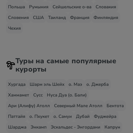
Польша
Румыния
Сейшельские о-ва
Словакия
Словения
США
Таиланд
Франция
Финляндия
Чехия
Туры на самые популярные
курорты
Хургада
Шарм эль Шейх
о. Маэ
о. Джерба
Хаммамет
Сусс
Нуса Дуа (о. Бали)
Ари (Алифу) Атолл
Северный Мале Атолл
Бентота
Паттайя
о. Пхукет
о. Самуи
Дубай
Фуджейра
Шарджа
Энкамп
Эскальдес - Энгордани
Капрун