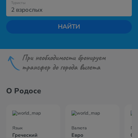
Туристы
2 взрослых
НАЙТИ
При необходимости бронируем
трансфер до города вылета
О Родосе
Язык
Валюта
По
Греческий
Евро
02