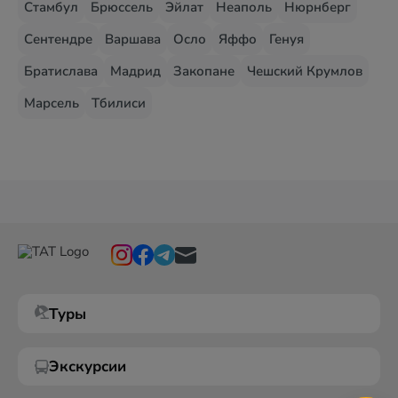
Стамбул
Брюссель
Эйлат
Неаполь
Нюрнберг
Сентендре
Варшава
Осло
Яффо
Генуя
Братислава
Мадрид
Закопане
Чешский Крумлов
Марсель
Тбилиси
Туры
Экскурсии