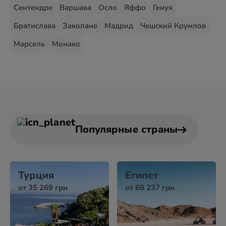
Сентендре
Варшава
Осло
Яффо
Генуя
Братислава
Закопане
Мадрид
Чешский Крумлов
Марсель
Монако
Популярные страны
Турция
Египет
от 35 269 грн
от 68 237 грн