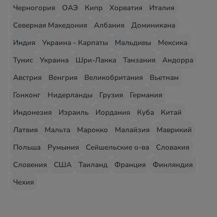
Черногория
ОАЭ
Кипр
Хорватия
Италия
Северная Македония
Албания
Доминикана
Индия
Украина - Карпаты
Мальдивы
Мексика
Тунис
Украина
Шри-Ланка
Танзания
Андорра
Австрия
Венгрия
Великобритания
Вьетнам
Гонконг
Нидерланды
Грузия
Германия
Индонезия
Израиль
Иордания
Куба
Китай
Латвия
Мальта
Марокко
Малайзия
Маврикий
Польша
Румыния
Сейшельские о-ва
Словакия
Словения
США
Таиланд
Франция
Финляндия
Чехия