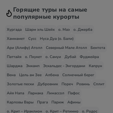
Горящие туры на самые
популярные курорты
Хургада
Шарм эль Шейх
о. Маэ
о. Джерба
Хаммамет
Сусс
Нуса Дуа (о. Бали)
Ари (Алифу) Атолл
Северный Мале Атолл
Бентота
Паттайя
о. Пхукет
о. Самуи
Дубай
Фуджейра
Шарджа
Энкамп
Эскальдес - Энгордани
Капрун
Вена
Цель ам Зее
Албена
Солнечный берег
Золотые пески
Дубровник
Пореч
Ровинь
Сплит
Айя Напа
Ларнака
Лимассол
Пафос
Карловы Вары
Прага
Париж
Афины
о. Крит – Ираклион
о. Крит – Ретимно
о. Родос