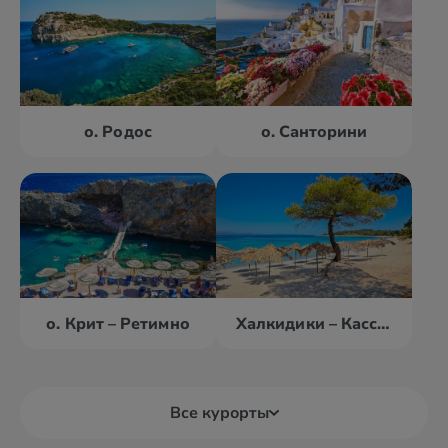
о. Родос
о. Санторини
о. Крит – Ретимно
Халкидики – Кассандра
Все курорты