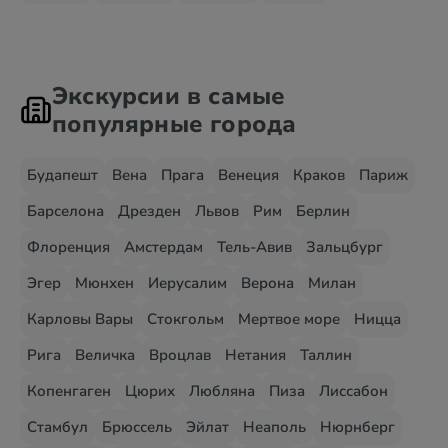
Экскурсии в самые
популярные города
Будапешт
Вена
Прага
Венеция
Краков
Париж
Барселона
Дрезден
Львов
Рим
Берлин
Флоренция
Амстердам
Тель-Авив
Зальцбург
Эгер
Мюнхен
Иерусалим
Верона
Милан
Карловы Вары
Стокгольм
Мертвое море
Ницца
Рига
Величка
Вроцлав
Нетания
Таллин
Копенгаген
Цюрих
Любляна
Пиза
Лиссабон
Стамбул
Брюссель
Эйлат
Неаполь
Нюрнберг