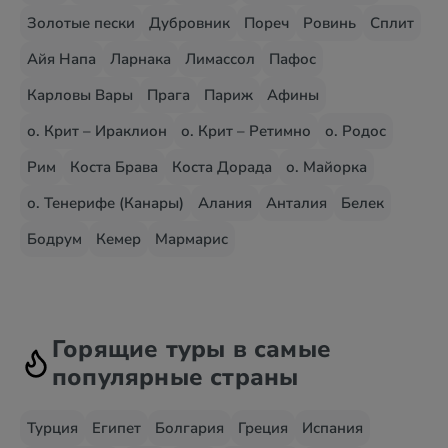
Золотые пески
Дубровник
Пореч
Ровинь
Сплит
Айя Напа
Ларнака
Лимассол
Пафос
Карловы Вары
Прага
Париж
Афины
о. Крит – Ираклион
о. Крит – Ретимно
о. Родос
Рим
Коста Брава
Коста Дорада
о. Майорка
о. Тенерифе (Канары)
Алания
Анталия
Белек
Бодрум
Кемер
Мармарис
Горящие туры в самые
популярные страны
Турция
Египет
Болгария
Греция
Испания