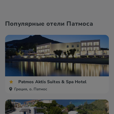
Александруполис
Афины
Популярные отели Патмоса
Аттика
Волос
Patmos Aktis Suites & Spa Hotel
Греция, о. Патмос