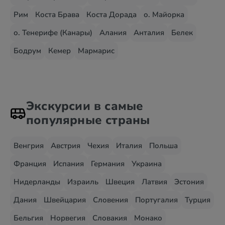
Рим
Коста Брава
Коста Дорада
о. Майорка
о. Тенерифе (Канары)
Алания
Анталия
Белек
Бодрум
Кемер
Мармарис
Экскурсии в самые
популярные страны
Венгрия
Австрия
Чехия
Италия
Польша
Франция
Испания
Германия
Украина
Нидерланды
Израиль
Швеция
Латвия
Эстония
Дания
Швейцария
Словения
Португалия
Турция
Бельгия
Норвегия
Словакия
Монако