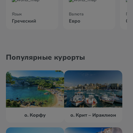
Язык
Валюта
По
Греческий
Евро
02
Популярные курорты
о. Корфу
о. Крит – Ираклион