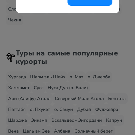
Словения
США
Таиланд
Франция
Финляндия
Чехия
Туры на самые популярные
курорты
Хургада
Шарм эль Шейх
о. Маэ
о. Джерба
Хаммамет
Сусс
Нуса Дуа (о. Бали)
Ари (Алифу) Атолл
Северный Мале Атолл
Бентота
Паттайя
о. Пхукет
о. Самуи
Дубай
Фуджейра
Шарджа
Энкамп
Эскальдес - Энгордани
Капрун
Вена
Цель ам Зее
Албена
Солнечный берег