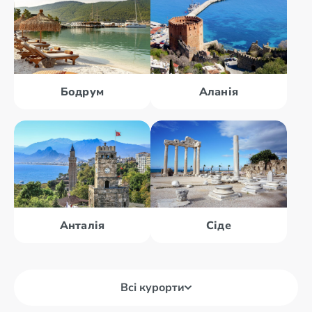
Бодрум
Аланія
Анталія
Сіде
Всі курорти