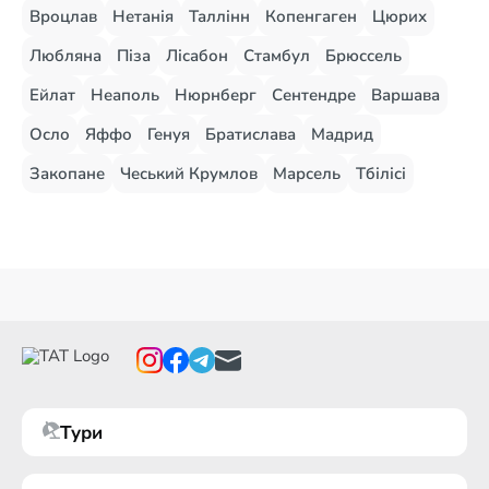
Вроцлав
Нетанія
Таллінн
Копенгаген
Цюрих
Любляна
Піза
Лісабон
Стамбул
Брюссель
Ейлат
Неаполь
Нюрнберг
Сентендре
Варшава
Осло
Яффо
Генуя
Братислава
Мадрид
Закопане
Чеський Крумлов
Марсель
Тбілісі
Тури