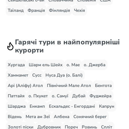
Сейшельські о-ви
Словаччина
Словенія
США
Таїланд
Франція
Фінляндія
Чехія
Гарячі тури в найпопулярніші
курорти
Хургада
Шарм ель Шейх
о. Мае
о. Джерба
Хаммамет
Сусс
Нуса Дуа (о. Балі)
Арі (Аліфу) Атол
Північний Мале Атол
Бентота
Паттайя
о. Пхукет
о. Самуї
Дубай
Фуджейра
Шарджа
Енкамп
Ескальдес - Енгордані
Капрун
Відень
Мета ам Зеї
Албена
Сонячний берег
Золоті піски
Дубровник
Пореч
Ровинь
Спліт