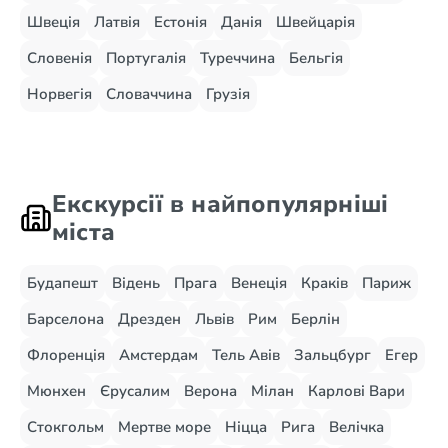
Швеція
Латвія
Естонія
Данія
Швейцарія
Словенія
Португалія
Туреччина
Бельгія
Норвегія
Словаччина
Грузія
Екскурсії в найпопулярніші
міста
Будапешт
Відень
Прага
Венеція
Краків
Париж
Барселона
Дрезден
Львів
Рим
Берлін
Флоренція
Амстердам
Тель Авів
Зальцбург
Егер
Мюнхен
Єрусалим
Верона
Мілан
Карлові Вари
Стокгольм
Мертве море
Ніцца
Рига
Велічка