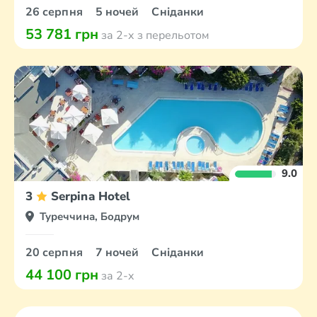
26 серпня
5 ночей
Сніданки
53 781 грн
за 2-х з перельотом
9.0
3
Serpina Hotel
Туреччина, Бодрум
20 серпня
7 ночей
Сніданки
44 100 грн
за 2-х