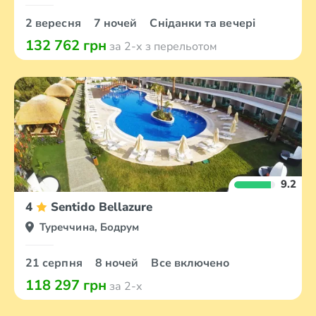
2 вересня
7 ночей
Сніданки та вечері
132 762 грн
за 2-х з перельотом
9.2
4
Sentido Bellazure
Туреччина, Бодрум
21 серпня
8 ночей
Все включено
118 297 грн
за 2-х