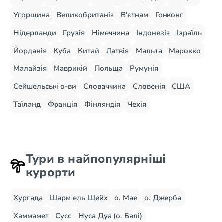
Угорщина
Великобританія
В'єтнам
Гонконг
Нідерланди
Грузія
Німеччина
Індонезія
Ізраїль
Йорданія
Куба
Китай
Латвія
Мальта
Марокко
Малайзія
Маврикій
Польща
Румунія
Сейшельські о-ви
Словаччина
Словенія
США
Таїланд
Франція
Фінляндія
Чехія
Тури в найпопулярніші
курорти
Хургада
Шарм ель Шейх
о. Мае
о. Джерба
Хаммамет
Сусс
Нуса Дуа (о. Балі)