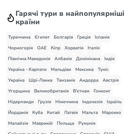
Гарячі тури в найпопулярніші
країни
Туреччина
Єгипет
Болгарія
Греція
Іспанія
Чорногорія
ОАЕ
Кіпр
Хорватія
Італія
Північна Македонія
Албанія
Домінікана
Індія
Україна - Карпати
Мальдіви
Мексика
Туніс
Україна
Шрі-Ланка
Танзанія
Андорра
Австрія
Угорщина
Великобританія
В'єтнам
Гонконг
Нідерланди
Грузія
Німеччина
Індонезія
Ізраїль
Йорданія
Куба
Китай
Латвія
Мальта
Марокко
Малайзія
Маврикій
Польща
Румунія