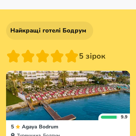
Аланія
Анталія
Анкара
Белек
Найкращі готелі Бодрум
5 зірок
9.9
5
Agaya Bodrum
Туреччина, Бодрум