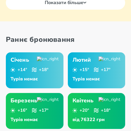
Показати більше
Раннє бронювання
Січень
Лютий
+14°
+18°
+15°
+17°
Турів немає
Турів немає
Березень
Квітень
+16°
+17°
+20°
+18°
Турів немає
від 76322 грн