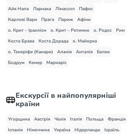
Айя Напа
Ларнака
Лімассол
Пафос
Карлові Вари
Прага
Париж
Афіни
о. Крит – Іракліон
о. Крит – Ретимно
о. Родос
Рим
Коста Брава
Коста Дорада
о. Майорка
о. Тенеріфе (Канари)
Аланія
Анталія
Белек
Бодрум
Кемер
Мармаріс
Екскурсії в найпопулярніші
країни
Угорщина
Австрія
Чехія
Італія
Польща
Франція
Іспанія
Німеччина
Україна
Нідерланди
Ізраїль