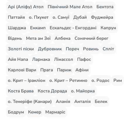
Арі (Аліфу) Атол
Північний Мале Атол
Бентота
Паттайя
о. Пхукет
о. Самуї
Дубай
Фуджейра
Шарджа
Енкамп
Ескальдес - Енгордані
Капрун
Відень
Мета ам Зеї
Албена
Сонячний берег
Золоті піски
Дубровник
Пореч
Ровинь
Спліт
Айя Напа
Ларнака
Лімассол
Пафос
Карлові Вари
Прага
Париж
Афіни
о. Крит – Іракліон
о. Крит – Ретимно
о. Родос
Рим
Коста Брава
Коста Дорада
о. Майорка
о. Тенеріфе (Канари)
Аланія
Анталія
Белек
Бодрум
Кемер
Мармаріс