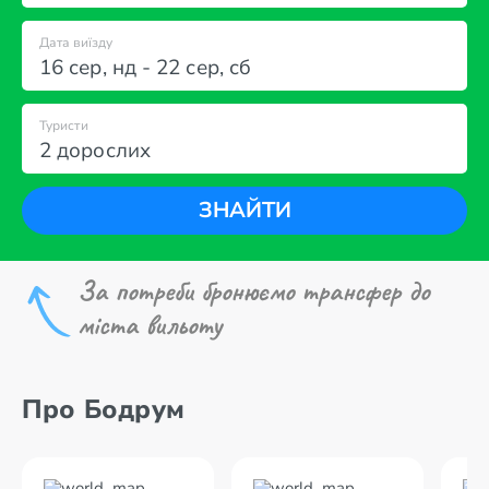
Дата виїзду
16 сер
,
нд
-
22 сер
,
сб
Туристи
2 дорослих
ЗНАЙТИ
За потреби бронюємо трансфер до
міста вильоту
Про Бодрум