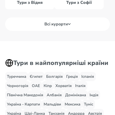
Тури з Відня
Тури з Софії
Всі курорти
Тури в найпопулярніші країни
Туреччина
Єгипет
Болгарія
Греція
Іспанія
Чорногорія
ОАЕ
Кіпр
Хорватія
Італія
Північна Македонія
Албанія
Домінікана
Індія
Україна - Карпати
Мальдіви
Мексика
Туніс
Україна
Шрі-Ланка
Танзанія
Андорра
Австрія