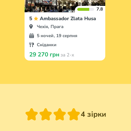
7.8
5
Ambassador Zlata Husa
Чехія, Прага
5 ночей, 19 серпня
Сніданки
29 270 грн
за 2-х
4 зірки