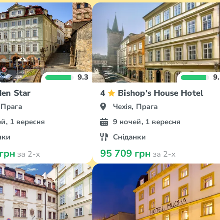
9.3
9
en Star
4
Bishop's House Hotel
 Прага
Чехія, Прага
й, 1 вересня
9 ночей, 1 вересня
нки
Сніданки
 грн
95 709 грн
за 2-х
за 2-х