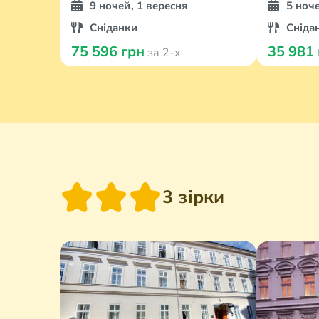
9 ночей, 1 вересня
5 ноч
Сніданки
Сніда
75 596 грн
35 981
за 2-х
3 зірки