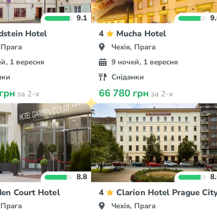
9.1
9
stein Hotel
4
Mucha Hotel
 Прага
Чехія, Прага
й, 1 вересня
9 ночей, 1 вересня
нки
Сніданки
 грн
66 780 грн
за 2-х
за 2-х
8.8
8
en Court Hotel
4
Clarion Hotel Prague Cit
 Прага
Чехія, Прага