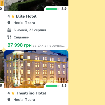
.0
8.9
4
Elite Hotel
Чехія, Прага
6 ночей, 22 серпня
Сніданки
87 998 грн
за 2-х з перельотом
.6
8.5
y
4
Theatrino Hotel
Чехія, Прага