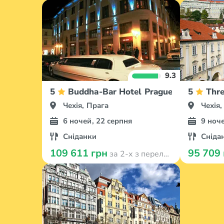
9.3
5
Buddha-Bar Hotel Prague
5
Thre
Чехія, Прага
Чехія,
6 ночей, 22 серпня
9 ноче
Сніданки
Сніда
109 611 грн
95 709
за 2-х з перельотом