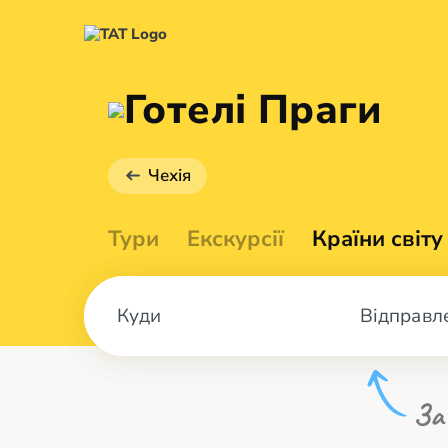
Готелі Праги
Чехія
Тури
Екскурсії
Країни світу
Відправл
За