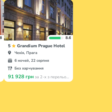
.8
8.6
5
Grandium Prague Hotel
Чехія, Прага
6 ночей, 22 серпня
Без харчування
91 928 грн
за 2-х з перельотом