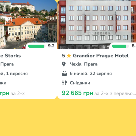
9.2
8
e Storks
5
Grandior Prague Hotel
 Прага
Чехія, Прага
й, 1 вересня
6 ночей, 22 серпня
нки
Сніданки
 грн
92 665 грн
за 2-х
за 2-х з перельотом