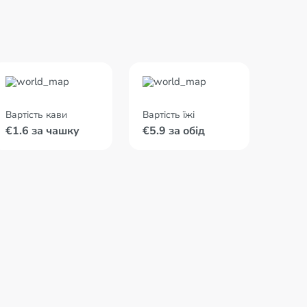
Вартість кави
Вартість їжі
€1.6 за чашку
€5.9 за обід