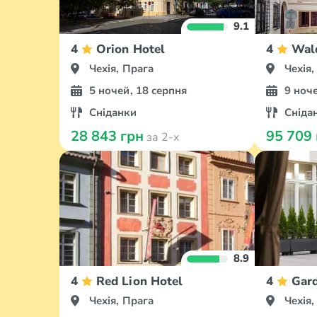
9.1
4
Orion Hotel
4
Wald
Чехія, Прага
Чехія,
5 ночей, 18 серпня
9 ноче
Сніданки
Сніда
28 843 грн
95 709
за 2-х
8.9
4
Red Lion Hotel
4
Gard
Чехія, Прага
Чехія,