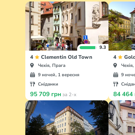
9.3
4
Clementin Old Town
4
Gold
Чехія, Прага
Чехія,
9 ночей, 1 вересня
9 ноче
Сніданки
Сніда
95 709 грн
84 464
за 2-х