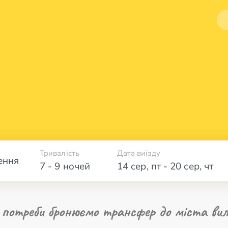
Тривалість
Дата виїзду
ення
7 - 9 ночей
14 сер
,
пт
-
20 сер
,
чт
 потреби бронюємо трансфер до міста вил