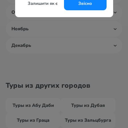
Залишити як є
Звісно
Октябрь
Ноябрь
Декабрь
Туры из других городов
Туры из Абу Даби
Туры из Дубая
Туры из Граца
Туры из Зальцбурга