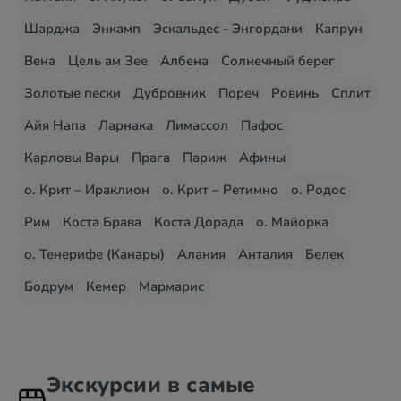
Шарджа
Энкамп
Эскальдес - Энгордани
Капрун
Вена
Цель ам Зее
Албена
Солнечный берег
Золотые пески
Дубровник
Пореч
Ровинь
Сплит
Айя Напа
Ларнака
Лимассол
Пафос
Карловы Вары
Прага
Париж
Афины
о. Крит – Ираклион
о. Крит – Ретимно
о. Родос
Рим
Коста Брава
Коста Дорада
о. Майорка
о. Тенерифе (Канары)
Алания
Анталия
Белек
Бодрум
Кемер
Мармарис
Экскурсии в самые