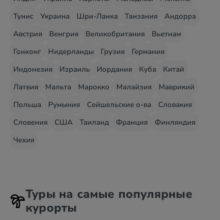
Тунис
Украина
Шри-Ланка
Танзания
Андорра
Австрия
Венгрия
Великобритания
Вьетнам
Гонконг
Нидерланды
Грузия
Германия
Индонезия
Израиль
Иордания
Куба
Китай
Латвия
Мальта
Марокко
Малайзия
Маврикий
Польша
Румыния
Сейшельские о-ва
Словакия
Словения
США
Таиланд
Франция
Финляндия
Чехия
Туры на самые популярные
курорты