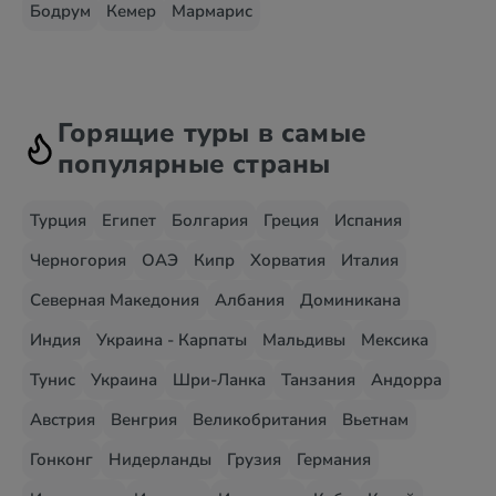
Бодрум
Кемер
Мармарис
Горящие туры в самые
популярные страны
Турция
Египет
Болгария
Греция
Испания
Черногория
ОАЭ
Кипр
Хорватия
Италия
Северная Македония
Албания
Доминикана
Индия
Украина - Карпаты
Мальдивы
Мексика
Тунис
Украина
Шри-Ланка
Танзания
Андорра
Австрия
Венгрия
Великобритания
Вьетнам
Гонконг
Нидерланды
Грузия
Германия