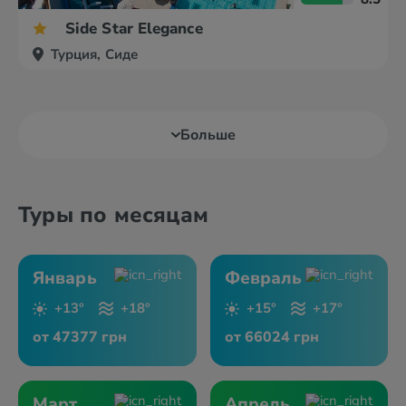
Side Star Elegance
Турция, Сиде
Больше
Туры по месяцам
Январь
Февраль
+13°
+18°
+15°
+17°
от 47377 грн
от 66024 грн
Март
Апрель