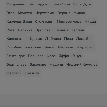
Флоренция
Амстердам
Тель-Авив
Зальцбург
Эгер
Мюнхен
Иерусалим
Верона
Милан
Карловы Вары
Стокгольм
Мертвое море
Ницца
Рига
Величка
Вроцлав
Нетания
Таллин
Копенгаген
Цюрих
Любляна
Пиза
Лиссабон
Стамбул
Брюссель
Эйлат
Неаполь
Нюрнберг
Сентендре
Варшава
Осло
Яффо
Генуя
Братислава
Закопане
Мадрид
Чешский Крумлов
Марсель
Тбилиси