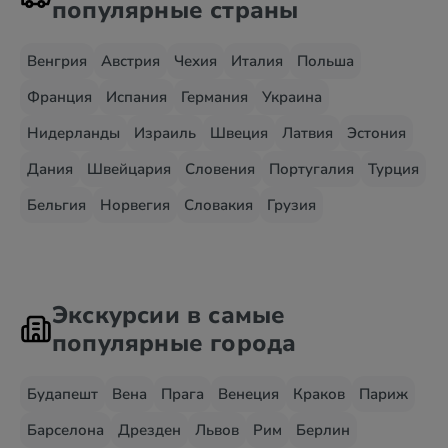
популярные страны
Венгрия
Австрия
Чехия
Италия
Польша
Франция
Испания
Германия
Украина
Нидерланды
Израиль
Швеция
Латвия
Эстония
Дания
Швейцария
Словения
Португалия
Турция
Бельгия
Норвегия
Словакия
Грузия
Экскурсии в самые
популярные города
Будапешт
Вена
Прага
Венеция
Краков
Париж
Барселона
Дрезден
Львов
Рим
Берлин