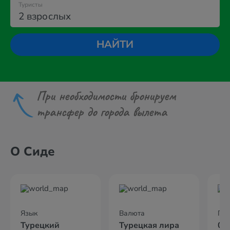
Туристы
2 взрослых
НАЙТИ
При необходимости бронируем
трансфер до города вылета
О Сиде
Язык
Валюта
По
Турецкий
Турецкая лира
02