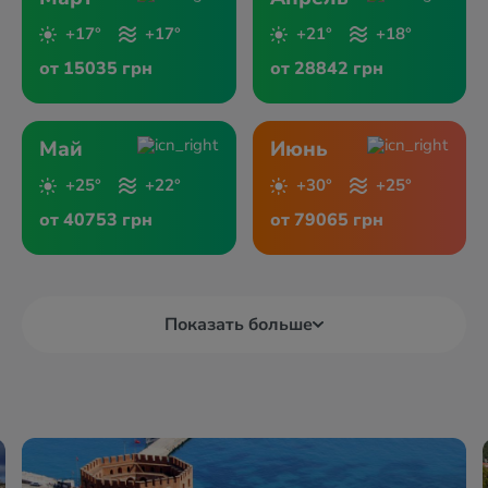
+17°
+17°
+21°
+18°
от 15035 грн
от 28842 грн
Май
Июнь
+25°
+22°
+30°
+25°
от 40753 грн
от 79065 грн
Показать больше