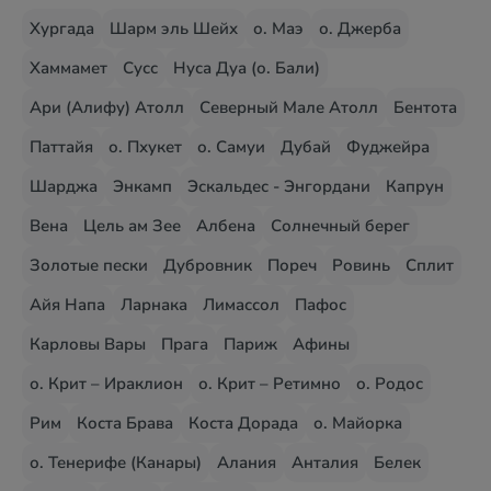
Хургада
Шарм эль Шейх
о. Маэ
о. Джерба
Хаммамет
Сусс
Нуса Дуа (о. Бали)
Ари (Алифу) Атолл
Северный Мале Атолл
Бентота
Паттайя
о. Пхукет
о. Самуи
Дубай
Фуджейра
Шарджа
Энкамп
Эскальдес - Энгордани
Капрун
Вена
Цель ам Зее
Албена
Солнечный берег
Золотые пески
Дубровник
Пореч
Ровинь
Сплит
Айя Напа
Ларнака
Лимассол
Пафос
Карловы Вары
Прага
Париж
Афины
о. Крит – Ираклион
о. Крит – Ретимно
о. Родос
Рим
Коста Брава
Коста Дорада
о. Майорка
о. Тенерифе (Канары)
Алания
Анталия
Белек