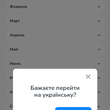
Февраль
Март
Апрель
Май
Июнь
Июль
Бажаєте перейти
Август
на українську?
Сентябрь