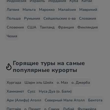
Индонезия
Израиль
Иордания
Куба
Китай
Латвия
Мальта
Марокко
Малайзия
Маврикий
Польша
Румыния
Сейшельские о-ва
Словакия
Словения
США
Таиланд
Франция
Финляндия
Чехия
Горящие туры на самые
популярные курорты
Хургада
Шарм эль Шейх
о. Маэ
о. Джерба
Хаммамет
Сусс
Нуса Дуа (о. Бали)
Ари (Алифу) Атолл
Северный Мале Атолл
Бентота
Паттайя
о. Пхукет
о. Самуи
Дубай
Фуджейра