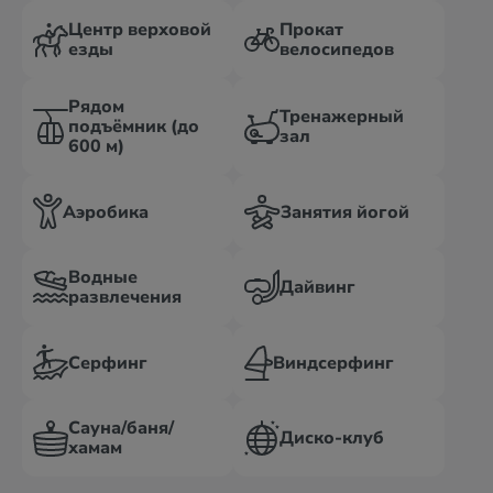
Центр верховой
Прокат
езды
велосипедов
Рядом
Тренажерный
подъёмник (до
зал
600 м)
Аэробика
Занятия йогой
Водные
Дайвинг
развлечения
Серфинг
Виндсерфинг
Сауна/баня/
Диско-клуб
хамам