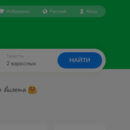
Избранное
Русский
Вход
Туристы
НАЙТИ
2 взрослых
а вылета