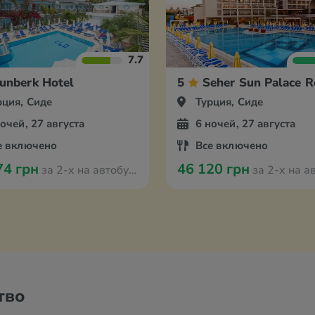
7.7
unberk Hotel
5
Seher Sun Palace R
рция, Сиде
Турция, Сиде
ночей, 27 августа
6 ночей, 27 августа
е включено
Все включено
74 грн
46 120 грн
за 2-х на автобусе из Одессы
за 2-х на автобусе и
тво