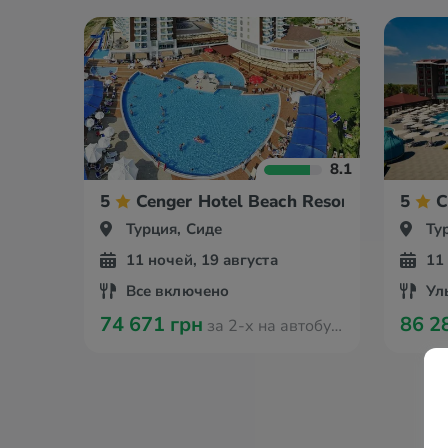
8.1
5
Cenger Hotel Beach Resort & Spa
5
C
Турция, Сиде
Ту
11 ночей, 19 августа
11
Все включено
Ул
74 671 грн
86 2
за 2-х на автобусе из Одессы