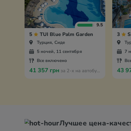
9.5
5
TUI Blue Palm Garden
3
S
Турция, Сиде
Ту
5 ночей, 11 сентября
7 
Все включено
Вс
41 357 грн
43 9
за 2-х на автобусе из Одессы
Лучшее цена-качес