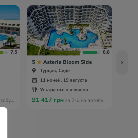
7.5
8.8
5
Asteria Bloom Side
5
Турция, Сиде
Ту
11 ночей, 19 августа
11
Ультра все включено
Вс
91 417 грн
78 8
з Одессы
за 2-х на автобусе из Одессы