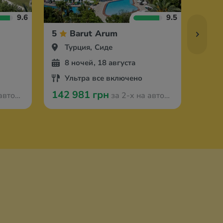
9.6
9.5
5
Barut Arum
5
Турция, Сиде
Ту
8 ночей, 18 августа
11
Ультра все включено
Ул
142 981 грн
125 
з Одессы
за 2-х на автобусе из Одессы