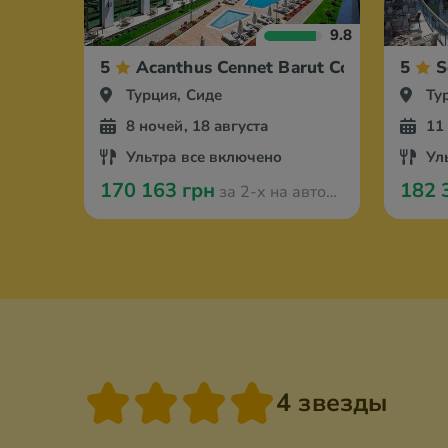
9.8
5
Acanthus Cennet Barut Collection
5
S
Турция, Сиде
Ту
8 ночей, 18 августа
11
Ультра все включено
Ул
170 163 грн
182 
за 2-х на автобусе из Одессы
4 звезды