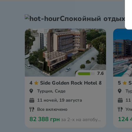
Спокойный отдых
7.6
4
Side Golden Rock Hotel & Spa
5
S
Турция, Сиде
Ту
11 ночей, 19 августа
11
Все включено
Ул
82 388 грн
124 
за 2-х на автобусе из Одессы