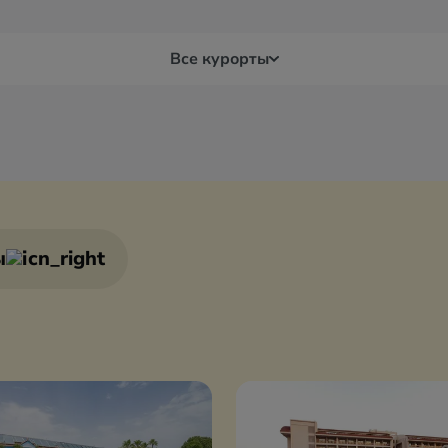
Все курорты
я
Белек
Бур
Бодрум
Дал
ы