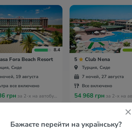
8.4
asa Fora Beach Resort
5
Club Nena
рция, Сиде
Турция, Сиде
 ночей, 19 августа
7 ночей, 27 августа
ьтра все включено
Все включено
86 грн
54 968 грн
за 2-х на автобусе из Одессы
за 2-х на автобусе и
Бажаєте перейти на українську?