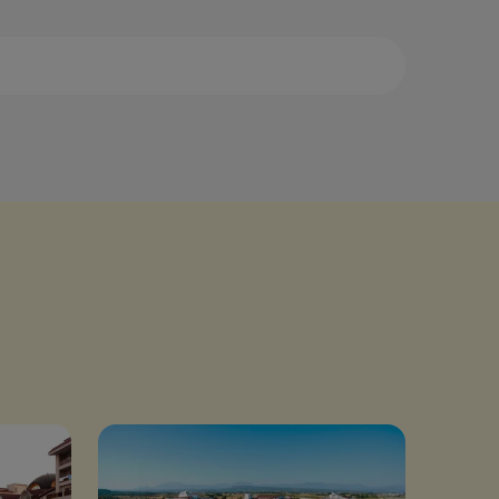
са
Дидим
аман
Измир