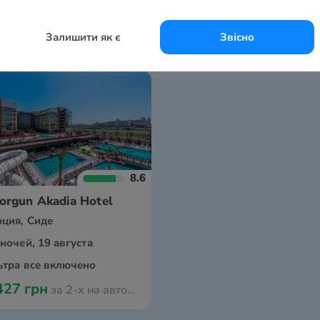
Залишити як є
Звісно
8.6
orgun Akadia Hotel
рция, Сиде
 ночей, 19 августа
ьтра все включено
427 грн
за 2-х на автобусе из Одессы