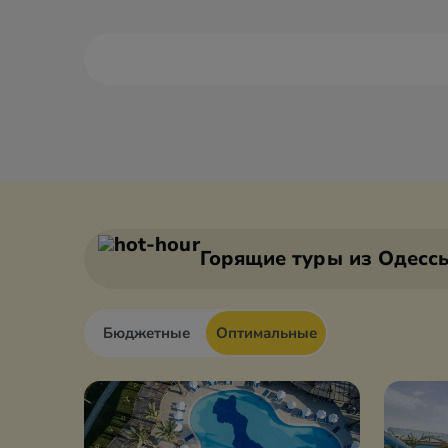
Алания
Антали
Анкара
Афьон
Горящие туры
из Одесс
Бюджетные
Оптимальные