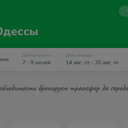
Одессы
Длительность
Дата выезда
ние
7 - 9 ночей
14 авг
,
пт
-
20 авг
,
чт
обходимости бронируем трансфер до город