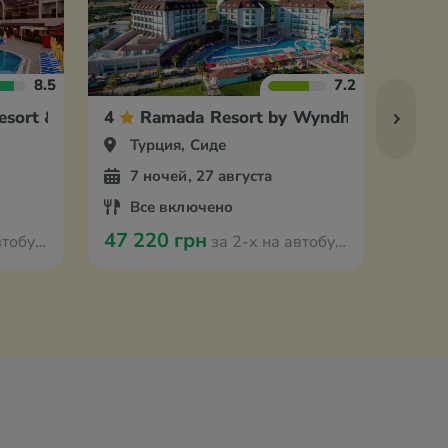
8.5
7.2
esort & Spa
4
Ramada Resort by Wyndham Side
4
Турция, Сиде
Ту
7 ночей, 27 августа
7 
Все включено
Вс
47 220 грн
49 9
з Одессы
за 2-х на автобусе из Одессы