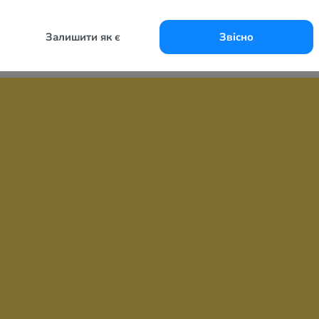
Залишити як є
Звісно