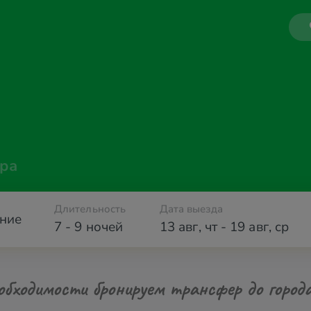
ра
Длительность
Дата выезда
ние
7 - 9 ночей
13 авг
,
чт
-
19 авг
,
ср
обходимости бронируем трансфер до город