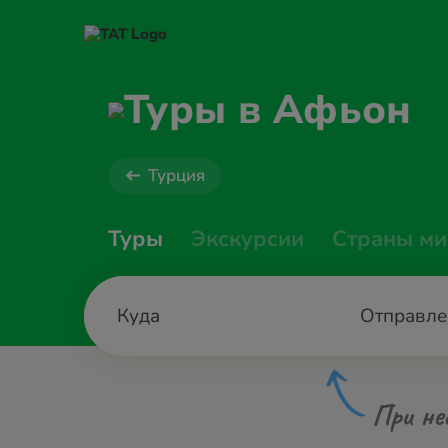
Туры в Афьон
Турция
Туры
Экскурсии
Страны ми
Отправле
При не