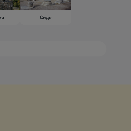
ия
Сиде
са
Дидим
аман
Измир