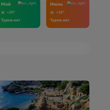
Май
Июнь
+20°
+26°
Туров нет
Туров нет