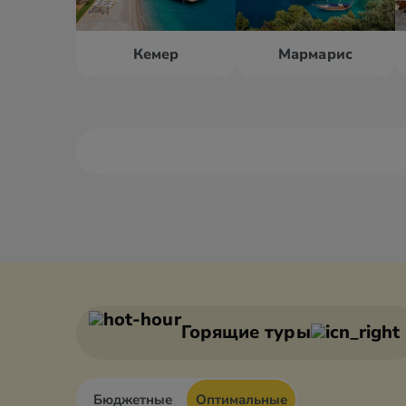
Кемер
Мармарис
Алания
Антали
Анкара
Афьон
Горящие туры
Бюджетные
Оптимальные