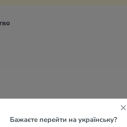
тво
t Hotel
Бажаєте перейти на українську?