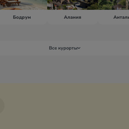
Бодрум
Алания
Антал
Все курорты
я
Белек
Бур
Бодрум
Дал