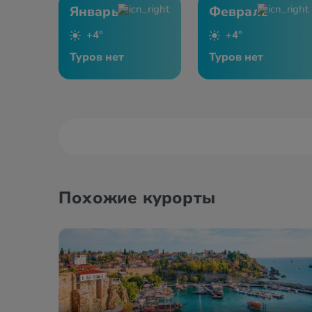
Январь
Февраль
+4°
+4°
Туров нет
Туров нет
Похожие курорты