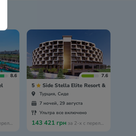
8.6
7.6
el
5
Side Stella Elite Resort & Spa
Турция, Сиде
7 ночей, 29 августа
Ультра все включено
143 421 грн
з Варшавы
за 2-х с перелётом из Варшавы