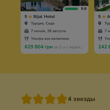
9.8
5
Bijal Hotel
5
A
Турция, Сиде
Ту
7 ночей, 26 августа
7 
Ультра все включено
Ул
629 804 грн
242 
за 2-х с перелётом из Варшавы
4 звезды