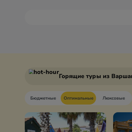
Алания
Антали
Анкара
Афьон
Горящие туры
из Варша
Бюджетные
Оптимальные
Люксовые