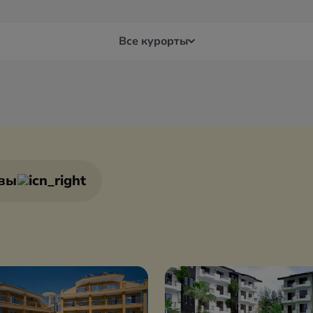
Все курорты
я
Белек
Бур
Бодрум
Дал
вы