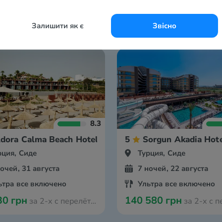
Залишити як є
Звісно
8.3
dora Calma Beach Hotel
5
Sorgun Akadia Hot
рция, Сиде
Турция, Сиде
ночей, 31 августа
7 ночей, 22 августа
ьтра все включено
Ультра все включено
30 грн
140 580 грн
за 2-х с перелётом из Варшавы
за 2-х с перелётом и