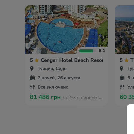
8.1
5
Cenger Hotel Beach Resort & Spa
5
T
Турция, Сиде
Ту
7 ночей, 26 августа
6 
Все включено
Ул
81 486 грн
60 3
за 2-х с перелётом из Варшавы