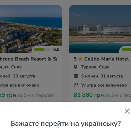
6.8
hrone Beach Resort & Spa
5
Calido Maris Hotel
рция, Сиде
Турция, Сиде
ночей, 29 августа
6 ночей, 31 августа
ьтра все включено
Ультра все включено
59 грн
81 880 грн
за 2-х с перелётом из Варшавы
за 2-х с перелётом из
Бажаєте перейти на українську?