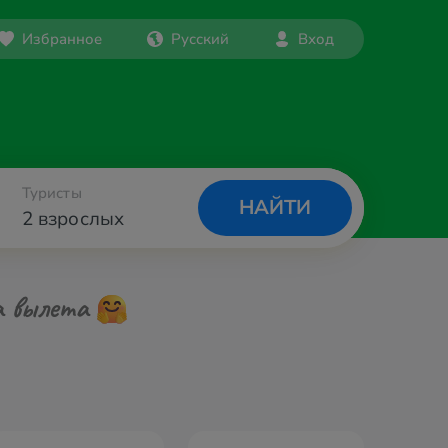
Избранное
Русский
Вход
Туристы
НАЙТИ
2 взрослых
а вылета