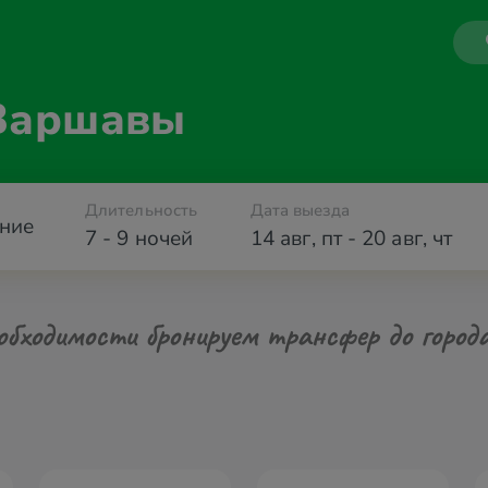
 Варшавы
Длительность
Дата выезда
ние
7 - 9 ночей
14 авг
,
пт
-
20 авг
,
чт
обходимости бронируем трансфер до город