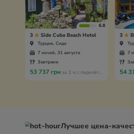
6.8
3
Side Cuba Beach Hotel
3
B
Турция, Сиде
Ту
7 ночей, 31 августа
7 
Завтраки
За
53 737 грн
54 3
за 2-х с перелётом из Варшавы
Лучшее цена-качес