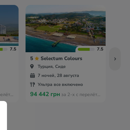
7.5
7.5
5
Selectum Colours
5
Турция, Сиде
Ту
7 ночей, 28 августа
5 
Ультра все включено
Ул
94 442 грн
77 0
 Варшавы
за 2-х с перелётом из Варшавы