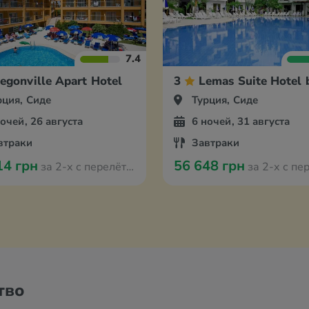
7.4
egonville Apart Hotel
3
Lemas Suite Hotel 
рция, Сиде
Турция, Сиде
ночей, 26 августа
6 ночей, 31 августа
втраки
Завтраки
14 грн
56 648 грн
за 2-х с перелётом из Варшавы
за 2-х с перелётом из
тво