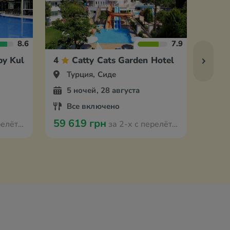
8.6
7.9
by Kulabey
4
Catty Cats Garden Hotel
5
Турция, Сиде
Ту
5 ночей, 28 августа
6 
Все включено
Ул
59 619 грн
60 3
 Варшавы
за 2-х с перелётом из Варшавы