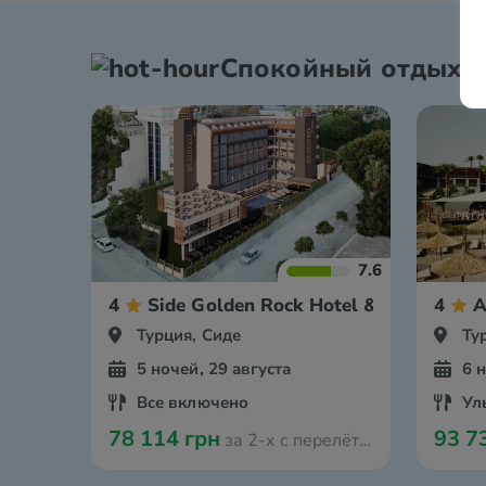
Спокойный отдых
7.6
4
Side Golden Rock Hotel & Spa
4
A
Турция, Сиде
Ту
5 ночей, 29 августа
6 
Все включено
Ул
78 114 грн
93 7
за 2-х с перелётом из Варшавы