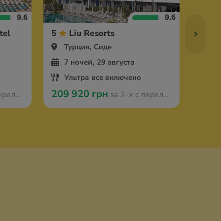
9.6
9.6
tel
5
Liu Resorts
5
Турция, Сиде
Ту
7 ночей, 29 августа
7 
Ультра все включено
Ул
209 920 грн
282 
з Варшавы
за 2-х с перелётом из Варшавы