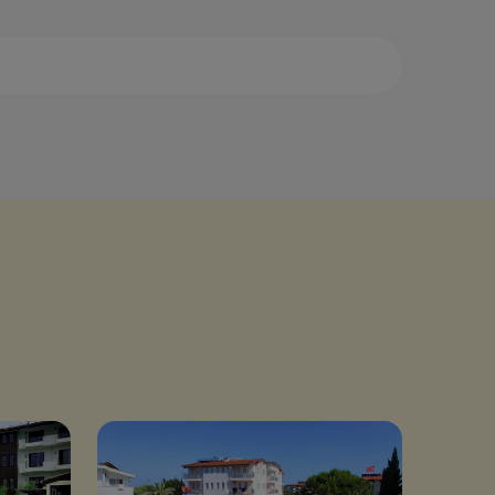
са
Дидим
аман
Измир