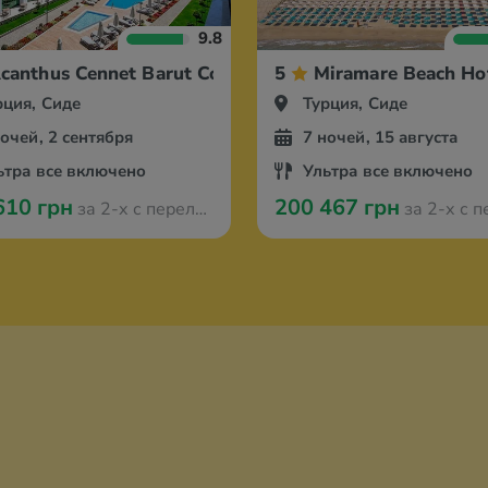
9.8
canthus Cennet Barut Collection
5
Miramare Beach Ho
рция, Сиде
Турция, Сиде
ночей, 2 сентября
7 ночей, 15 августа
ьтра все включено
Ультра все включено
610 грн
200 467 грн
за 2-х с перелётом из Варшавы
за 2-х с перелётом и